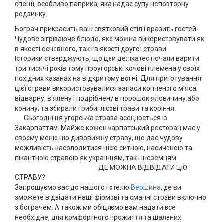
спеції, особливо паприка, яка надає супу неповторну
родзинку.
Бограч прикрасить ваш святковий стіл і вразить гостей.
Чудове зігріваюче блюдо, яке можна використовувати як
в якості основного, так і в якості другої страви.
Історики стверджують, що цей делікатес почали варити
три тисячі років тому проугорські кочові племена у своїх
похідних казанах на відкритому вогні. Для приготування
цієї страви використовувалися запаси копченого м'яса;
відварну, в'ялену і подрібнену в порошок яловичину або
конину; та збирали гриби, лісові трави та коріння.
Сьогодні ця угорська страва асоціюється із
Закарпаттям. Майже кожен карпатський ресторан має у
своєму меню цю дивовижну страву, що дає чудову
можливість насолодитися цією ситною, насиченою та
пікантною стравою як українцям, так і іноземцям.
ДЕ МОЖНА ВІДВІДАТИ ЦЮ
СТРАВУ?
Запрошуємо вас до нашого готелю
Вершина
, де ви
зможете відвідати наші фірмові та смачні страви включно
з бограчем. А також ми обіцяємо вам надати все
необхідне, для комфортного прожиття та шалених