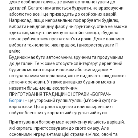
дуже особлива галузь; це вимагає пильної уваги до
деталей. Багато намагаються будувати, не враховуючи
абсолютно все, і це призводить до серйозних аварій.
Наприклад, якщо неправильно пофарбувати будівлю,
вибрати невідповідну фарбу чи ґрунтовку, стіна не зможе
«дихати», можуть виникнути застійні явища, і будівля
почне руйнуватися протягом п’яти років. Дуже важливо
вибрати технологію, яка працює, і використовувати її
вміло.
Будинок має бути автономним, зручним та продуманим
до деталей. Те ж саме стосується інтер’єру: дерев’яний
будинок можна покрити воском або скипидаром –
натуральними матеріалами, які не виділяють шкідливих і
летючих речовин. У таких випадках будинок можна
назвати більш-менш екологічним.
ПРИГОТУВАННЯ ТРАДИЦІЙНОЇ СТРАВИ «БОГРАЧ»
Бограч
– це угорський гуляш/гуляш (м’ясний суп) по-
карпатськи. Ця страва є однією з найпоширеніших і
найулюбленіших у карпатській гуцульській кухні.
Приготування бограчу має незліченну кількість варіацій,
які карпатці пристосовували до свого смаку. Але
основними інгредієнтами цієї страви є м'ясо, овочі та