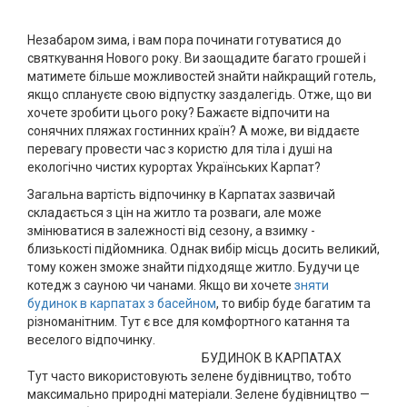
Незабаром зима, і вам пора починати готуватися до
святкування Нового року. Ви заощадите багато грошей і
матимете більше можливостей знайти найкращий готель,
якщо сплануєте свою відпустку заздалегідь. Отже, що ви
хочете зробити цього року? Бажаєте відпочити на
сонячних пляжах гостинних країн? А може, ви віддаєте
перевагу провести час з користю для тіла і душі на
екологічно чистих курортах Українських Карпат?
Загальна вартість відпочинку в Карпатах зазвичай
складається з цін на житло та розваги, але може
змінюватися в залежності від сезону, а взимку -
близькості підйомника. Однак вибір місць досить великий,
тому кожен зможе знайти підходяще житло. Будучи це
котедж з сауною чи чанами. Якщо ви хочете
зняти
будинок в карпатах з басейном
, то вибір буде багатим та
різноманітним. Тут є все для комфортного катання та
веселого відпочинку.
БУДИНОК В КАРПАТАХ
Тут часто використовують зелене будівництво, тобто
максимально природні матеріали. Зелене будівництво —