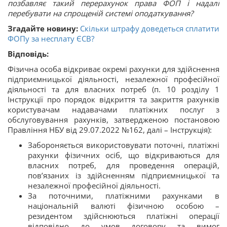
позбавляє такий перерахунок права ФОП і надалі
перебувати на спрощеній системі оподаткування?
Згадайте новину:
Скільки штрафу доведеться сплатити
ФОПу за несплату ЄСВ?
Відповідь:
Фізична особа відкриває окремі рахунки для здійснення
підприємницької діяльності, незалежної професійної
діяльності та для власних потреб (п. 10 розділу 1
Інструкції про порядок відкриття та закриття рахунків
користувачам надавачами платіжних послуг з
обслуговування рахунків, затвердженою постановою
Правління НБУ від 29.07.2022 №162, далі – Інструкція):
Забороняється використовувати поточні, платіжні
рахунки фізичних осіб, що відкриваються для
власних потреб, для проведення операцій,
пов’язаних із здійсненням підприємницької та
незалежної професійної діяльності.
За поточними, платіжними рахунками в
національній валюті фізичною особою –
резидентом здійснюються платіжні операції
відповідно до умов договору та вимог