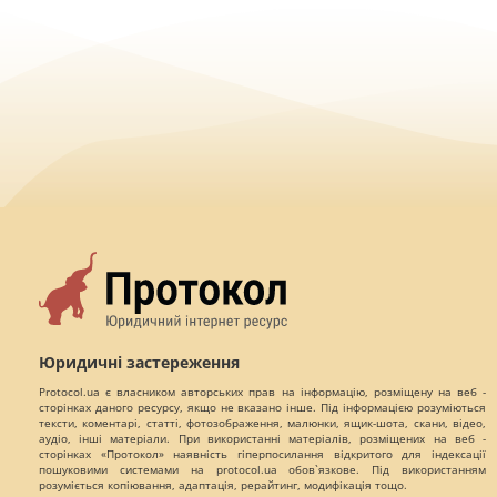
Юридичні застереження
Protocol.ua є власником авторських прав на інформацію, розміщену на веб -
сторінках даного ресурсу, якщо не вказано інше. Під інформацією розуміються
тексти, коментарі, статті, фотозображення, малюнки, ящик-шота, скани, відео,
аудіо, інші матеріали. При використанні матеріалів, розміщених на веб -
сторінках «Протокол» наявність гіперпосилання відкритого для індексації
пошуковими системами на protocol.ua обов`язкове. Під використанням
розуміється копіювання, адаптація, рерайтинг, модифікація тощо.