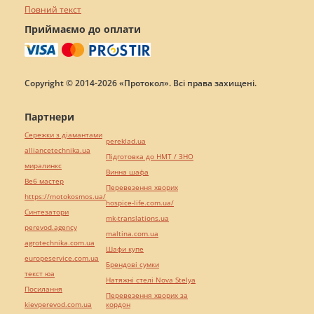
Повний текст
Приймаємо до оплати
Copyright © 2014-2026 «Протокол». Всі права захищені.
Партнери
Сережки з діамантами
pereklad.ua
alliancetechnika.ua
Підготовка до НМТ / ЗНО
миралинкс
Винна шафа
Веб мастер
Перевезення хворих
https://motokosmos.ua/
hospice-life.com.ua/
Синтезатори
mk-translations.ua
perevod.agency
maltina.com.ua
agrotechnika.com.ua
Шафи купе
europeservice.com.ua
Брендові сумки
текст юа
Натяжні стелі Nova Stelya
Посилання
Перевезення хворих за
kievperevod.com.ua
кордон