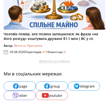
Чоловік помер, але позика залишилася: як фраза «на
його розсуд» коштувала дружині $1,1 млн ( ВС у сп
Автор:
Лента от Протокола
05.08.2026
Переглядів:
615
Коментарі:
0
Дивитись усі новини
Ми в соціальних мережах:
page
group
telegram
viber
youtube