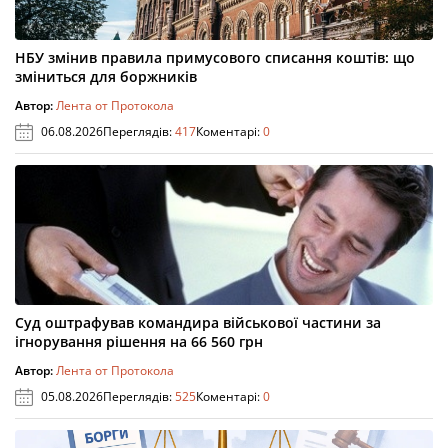
НБУ змінив правила примусового списання коштів: що
зміниться для боржників
Автор:
Лента от Протокола
06.08.2026
Переглядів:
417
Коментарі:
0
Суд оштрафував командира військової частини за
ігнорування рішення на 66 560 грн
Автор:
Лента от Протокола
05.08.2026
Переглядів:
525
Коментарі:
0