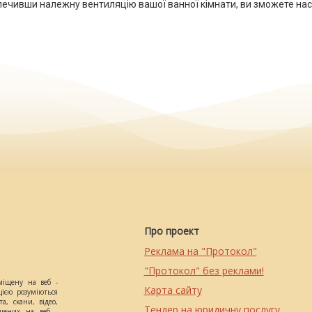
зпечивши належну вентиляцію вашої ванної кімнати, ви зможете н
Про проект
Реклама на "Протокол"
"Протокол" без реклами!
міщену на веб -
Карта сайту
цією розуміються
а, скани, відео,
Тендер на юридичну послугу
іщених на веб -