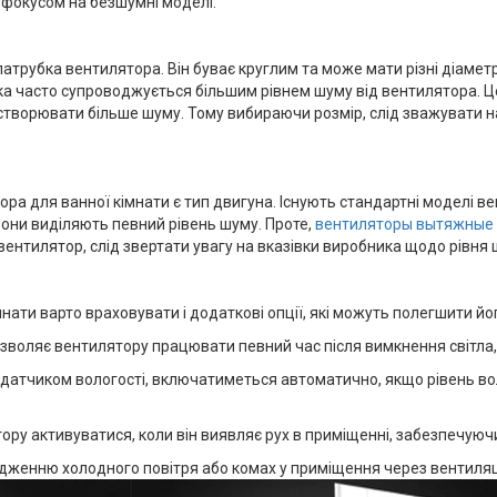
 фокусом на безшумні моделі.
атрубка вентилятора. Він буває круглим та може мати різні діаметри
а часто супроводжується більшим рівнем шуму від вентилятора. Це
створювати більше шуму. Тому вибираючи розмір, слід зважувати н
а для ванної кімнати є тип двигуна. Існують стандартні моделі в
вони виділяють певний рівень шуму. Проте,
вентиляторы вытяжные
ентилятор, слід звертати увагу на вказівки виробника щодо рівня 
нати варто враховувати і додаткові опції, які можуть полегшити й
зволяє вентилятору працювати певний час після вимкнення світла,
атчиком вологості, включатиметься автоматично, якщо рівень вол
ру активуватися, коли він виявляє рух в приміщенні, забезпечуюч
одженню холодного повітря або комах у приміщення через вентиляц