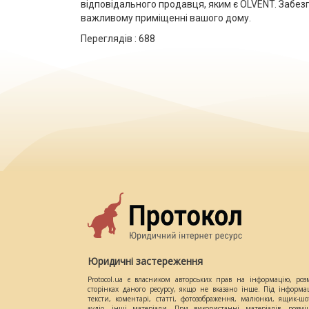
відповідального продавця, яким є OLVENT. Забе
важливому приміщенні вашого дому.
Переглядів :
688
Юридичні застереження
Protocol.ua є власником авторських прав на інформацію, роз
сторінках даного ресурсу, якщо не вказано інше. Під інформа
тексти, коментарі, статті, фотозображення, малюнки, ящик-шот
аудіо, інші матеріали. При використанні матеріалів, розм