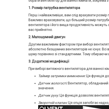
обрати вентилятор для ванної кімнати, зокрема з
1. Розмір патрубка вентилятора
Перш і найважливіше, вам слід врахувати розмір п
Важливо враховувати, що більший розмір патрубк
вентилятора і його вища продуктивність можуть 
вас прийнятно.
2. Малошумний двигун
Другим важливим фактором при виборі вентилятор
абсолютно безшумних вентиляторів не існує. Всі 
шуму порівняно зі стандартними. Тому обираючи в
3. Додаткові модифікації
При виборі витяжного вентилятора для ванної кім
Таймер затримки вимкнення:
Ця функція до
Датчик вологості:
Вентилятор, обладнаний д
значення.
Датчик руху:
Ця функція дозволяє вентилято
Зворотній клапан:
Ця опція запобігає надх