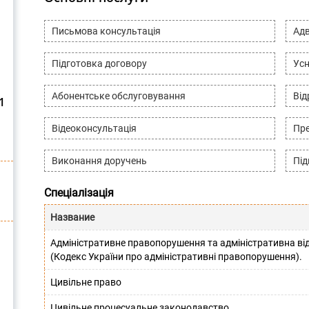
Письмова консультація
Адв
Підготовка договору
Усн
Абонентське обслуговування
Ві
1
Відеоконсультація
Пре
Виконання доручень
Під
Спеціалізація
Название
Адміністративне правопорушення та адміністративна від
(Кодекс України про адміністративні правопорушення).
Цивільне право
Цивільне процесуальне законодавство