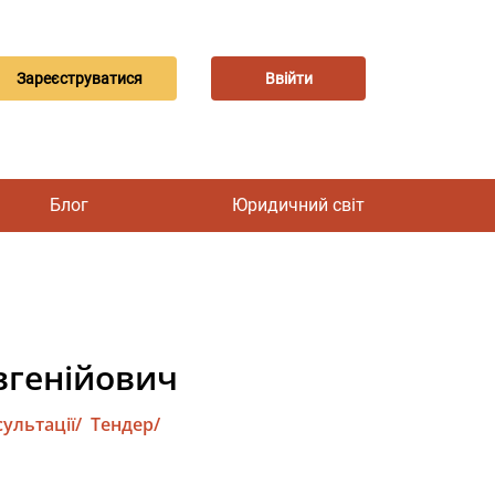
Зареєструватися
Ввійти
Блог
Юридичний світ
вгенійович
ультації/
Тендер/