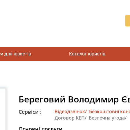
си для юристів
Каталог юристів
Береговий Володимир Є
Сервіси :
Відеодзвінок/
Безкоштовні конс
Договор КЕП/
Безпечна угода/
Основні послуги