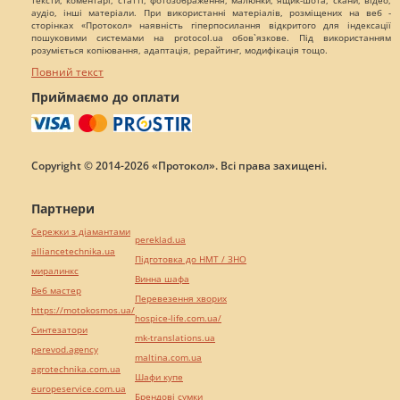
тексти, коментарі, статті, фотозображення, малюнки, ящик-шота, скани, відео,
аудіо, інші матеріали. При використанні матеріалів, розміщених на веб -
сторінках «Протокол» наявність гіперпосилання відкритого для індексації
пошуковими системами на protocol.ua обов`язкове. Під використанням
розуміється копіювання, адаптація, рерайтинг, модифікація тощо.
Повний текст
Приймаємо до оплати
Copyright © 2014-2026 «Протокол». Всі права захищені.
Партнери
Сережки з діамантами
pereklad.ua
alliancetechnika.ua
Підготовка до НМТ / ЗНО
миралинкс
Винна шафа
Веб мастер
Перевезення хворих
https://motokosmos.ua/
hospice-life.com.ua/
Синтезатори
mk-translations.ua
perevod.agency
maltina.com.ua
agrotechnika.com.ua
Шафи купе
europeservice.com.ua
Брендові сумки