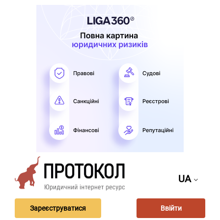
UA
Зареєструватися
Ввійти