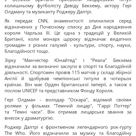
колишньому футболісту Девіду Бекхему, актору Гері
Олдману та музиканту Роджеру Далтрі.
Як передає CNN, знаменитості опинилися серед
відзначених у Почесному списку до Дня народження
короля Чарльза III. Це одна з традицій у Великій
Британії, коли монарх щороку відзначає видатних
громадян з різних галузей - культури, спорту, науки,
благодійності тощо.
Зірку "Манчестер Юнайтед" і "Реала" Бекхема
відзначили за визначні заслуги в спорті та благодійній
діяльності. Спортсмен провів 115 матчів у складі збірної
Англії й здобував чемпіонські титули в чотирьох
країнах. Він має Орден Британської імперії, а також є
послом UNICEF та представником Фонду Короля.
Гері Олдман - володар "Оскара", відомий своїми
ролями у фільмах "Темний лицар", "Гаррі Поттер"
та "Темні часи". Він отримав лицарське звання за
внесок у драматургію.
Роджер Далтрі є фронтменом легендарного рок-гурту
The Who. Його відзначили за музику та благодійну