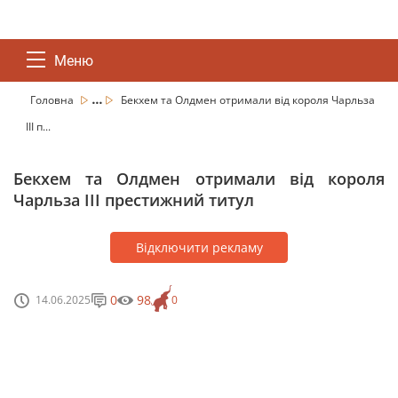
Меню
...
Головна
Бекхем та Олдмен отримали від короля Чарльза
III п...
Бекхем та Олдмен отримали від короля
Чарльза III престижний титул
Відключити рекламу
0
98
14.06.2025
0