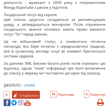
діяльність - музикант з 2000 року є покровителем
Фонду боротьби з раком у підлітків.
Лицарський титул від короля
Цей список щорічно складається за рекомендацією
уряду, а затверджується монархом. Після отримання
лицарського звання чоловіки мають право вживати
титул "Sir" перед іменем.
Це не військовий статус, а символічна почесна
нагорода, яка бере початок з середньовічної традиції,
але в сучасному вигляді існує як елемент британської
системи орденів.
За даними ЗМІ, Бекхем багато років хотів отримати цю
відзнаку, однак "злив" інформації про його включення
до списку у мережу міг поставити цю мрію під загрозу.
ДЖЕРЕЛО :
UNIAN
0
98
0
Переглядів
Коментарі
Сподобалося