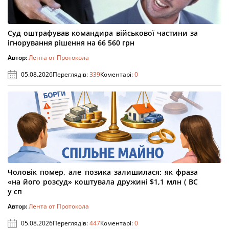
Суд оштрафував командира військової частини за
ігнорування рішення на 66 560 грн
Автор:
Лента от Протокола
05.08.2026
Переглядів:
339
Коментарі:
0
Чоловік помер, але позика залишилася: як фраза
«на його розсуд» коштувала дружині $1,1 млн ( ВС
у сп
Автор:
Лента от Протокола
05.08.2026
Переглядів:
447
Коментарі:
0