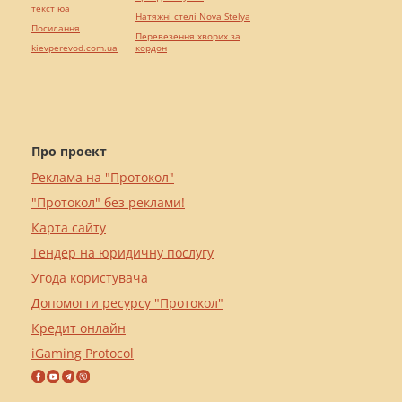
текст юа
Натяжні стелі Nova Stelya
Посилання
Перевезення хворих за
kievperevod.com.ua
кордон
Про проект
Реклама на "Протокол"
"Протокол" без реклами!
Карта сайту
Тендер на юридичну послугу
Угода користувача
Допомогти ресурсу "Протокол"
Кредит онлайн
iGaming Protocol