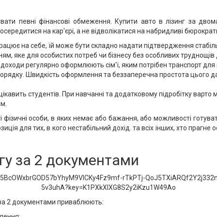
вати певні фінансові обмеження. Купити авто в лізинг за двом
осередитися на кар'єрі, а не відволікатися на набридливі бюрократ
ацює на себе, їй може бути складно надати підтвердження стабільн
ням, яке для особистих потреб чи бізнесу без особливих труднощів
ро доходи регулярно оформлюють сім'ї, яким потрібен транспорт д
орядку. Швидкість оформлення та беззаперечна простота цього да
цікавить студентів. При навчанні та додатковому підробітку варто
м.
і фізичні особи, в яких немає або бажання, або можливості готува
иція для тих, в кого нестабільний дохід. та всіх інших, хто прагн
нгу за 2 документами
 за 2 документами приваблюють:
лення;