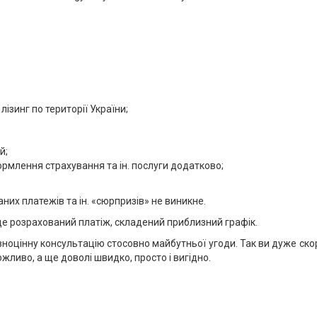
ізинг по території України;
й;
ормлення страхування та ін. послуги додатково;
них платежів та ін. «сюрпризів» не виникне.
де розрахований платіж, складений приблизний графік.
вноцінну консультацію стосовно майбутньої угоди. Так ви дуже ско
жливо, а ще доволі швидко, просто і вигідно.