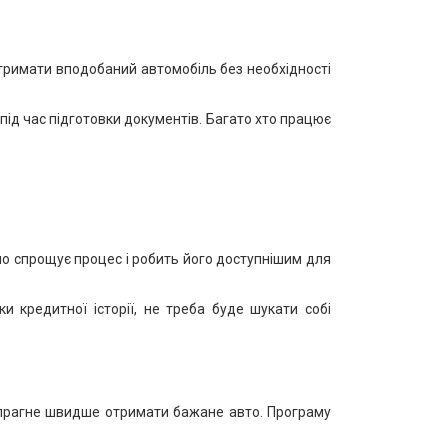
тримати вподобаний автомобіль без необхідності
ід час підготовки документів. Багато хто працює
но спрощує процес і робить його доступнішим для
 кредитної історії, не треба буде шукати собі
о прагне швидше отримати бажане авто. Програму