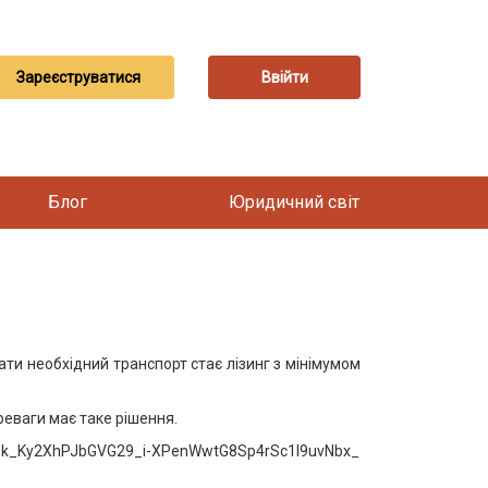
Зареєструватися
Ввійти
Блог
Юридичний світ
ти необхідний транспорт стає лізинг з мінімумом
реваги має таке рішення.