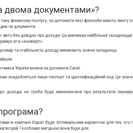
за двома документами»?
таку фінансову послугу, за допомоги якої фізособи мають змогу о
ідки чи документи.
авто без довідок про доходи. Це викликає найбільше складнощів п
римує зп в «конверті».
и розмір та стабільність доходу виникають значні складнощі.
найшли.
нтами в Україні можна за допомоги Carat.
вам знадобляться лише паспорт та ідентифікаційний код. Це знач
о доходи, не треба буде хвилюватися про результати перевірки
 програма?
нтами в компанії Карат буде оптимальним варіантом для тих, хт
категорій. І особливо вигідною вона буде для: