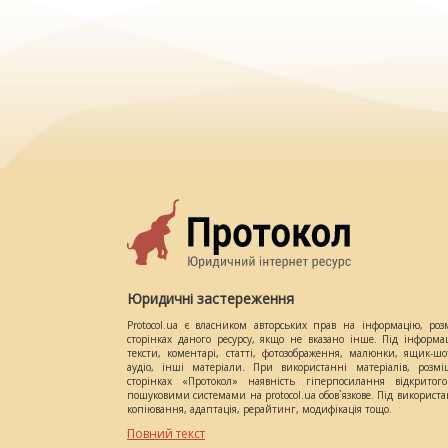
Юридичні застереження
Protocol.ua є власником авторських прав на інформацію, роз
сторінках даного ресурсу, якщо не вказано інше. Під інформа
тексти, коментарі, статті, фотозображення, малюнки, ящик-шот
аудіо, інші матеріали. При використанні матеріалів, розм
сторінках «Протокол» наявність гіперпосилання відкритого
пошуковими системами на protocol.ua обов`язкове. Під використ
копіювання, адаптація, рерайтинг, модифікація тощо.
Повний текст