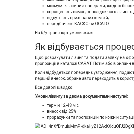
мінімум тяганини з паперами, жодної бюрок
спрощеність вимог, внаслідок чого лізинг
відсутність прихованих комісій;
передбачене КАСКО чи ОСАГО.
На б/у транспорт умови схожі.
Як відбувається проц
Щоб розрахувати лізинг та подати заявку на оф
пропозиції в каталозі CARAT. Потім або в онлай
Коли відбудеться попереднє узгодження, подают
перший внесок, обране авто переходить в корист
Все доволі швидко.
Умови лізингу за двома документами наступні:
термін 12-48 міс;
внесок від 25%;
прорахунки та пропозицій по кожній ситуації