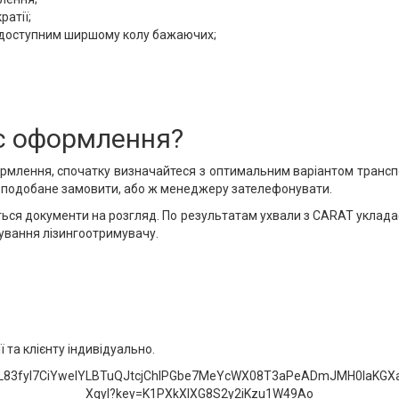
ратії;
 є доступним ширшому колу бажаючих;
ес оформлення?
ормлення, спочатку визначайтеся з оптимальним варіантом трансп
н вподобане замовити, або ж менеджеру зателефонувати.
ься документи на розгляд. По результатам ухвали з CARAT укладає
ування лізингоотримувачу.
 та клієнту індивідуально.