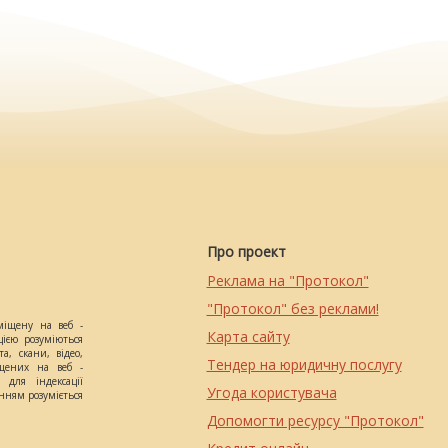
Про проект
Реклама на "Протокол"
"Протокол" без реклами!
міщену на веб -
Карта сайту
цією розуміються
а, скани, відео,
Тендер на юридичну послугу
іщених на веб -
 для індексації
Угода користувача
анням розуміється
Допомогти ресурсу "Протокол"