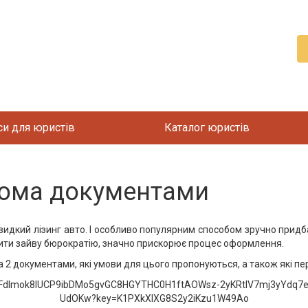
си для юристів
Каталог юристів
двома документами
видкий лізинг авто. І особливо популярним способом зручно придба
дити зайву бюрократію, значно прискорює процес оформлення.
 2 документами, які умови для цього пропонуються, а також які пе