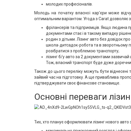
молодих професіоналів.
Молодь на початку власної кар'єри може відчу
оптимальним варіантом. Угода з Carat дозволяє з
фрілансерів та підприємців. Якщо людина пр
документами стає і в такому випадку рішен
родин з дітьми. Лізинг авто без довідок п
школа-дитсадок-робота та в зворотньому п
розібратися з проблемою транспорту;
лізинг б/у авто за 2 документами зазвичай 
Тож, власний транспорт буде дуже доречни
Також до цього переліку можуть бути віднесені т
зайвий час на підготовку. А ще приваблива пропоз
підтверджувати своє фінансове становище.
Основні переваги лізи
Тих, хто планує оформлювати лізинг нового авто
максимально прискорений розгляд і оформ