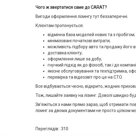
Чого ж звертатися саме до CARAT?
Вигоди оформлення лізингу тут беззаперечні.
Клієнтам пропонується:
відмінна база моделей нових та з пробігом;
мінімізовані початкові витрати;
можливість підбору авто та продажу його в л
доставка клієнту;
оформлення лише за добу;
гнучкий підхід як до фізосіб, так і до компані
якісне обслуговування та техпідтримка, оф
перевірка та відеозвіт про це на СТО.
Все відбувається чесно, відкрито, жодних прихова
Тож, лишайте заявку на лізинг. Доволі швидко бу
Зв'яжіться з нами прямо зараз, щоб отримати по
лізинг за двома документами не просто цілком мо
Переглядів :
310