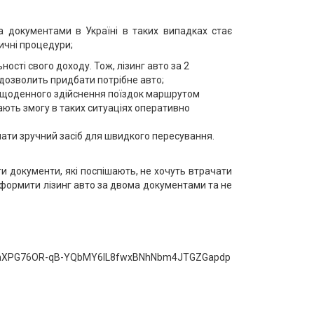
а документами в Україні в таких випадках стає
ичні процедури;
ості свого доходу. Тож, лізинг авто за 2
 дозволить придбати потрібне авто;
ля щоденного здійснення поїздок маршрутом
ють змогу в таких ситуаціях оперативно
 мати зручний засіб для швидкого пересування.
ти документи, які поспішають, не хочуть втрачати
е оформити лізинг авто за двома документами та не