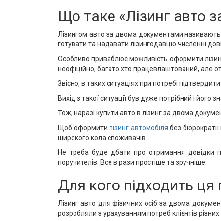
Що таке «Лізинг авто 
Лізингом авто за двома документами називають 
готувати та надавати лізингодавцю численні дов
Особливо приваблює можливість оформити лізинг 
неофіційно, багато хто працевлаштований, але от
Звісно, в таких ситуаціях при потребі підтвердит
Вихід з такої ситуації був дуже потрібний і його з
Тож, наразі купити авто в лізинг за двома докуме
Щоб оформити
лізинг автомобіля
без бюрократії 
широкого кола споживачів.
Не треба буде дбати про отримання довідки пр
поручителів. Все в рази простіше та зручніше.
Для кого підходить ця
Лізинг авто для фізичних осіб за двома докуме
розробляли з урахуванням потреб клієнтів різних 