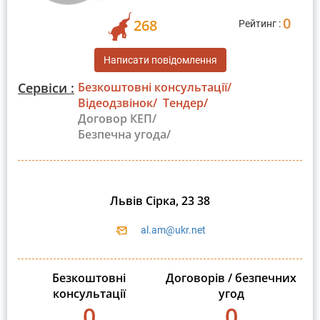
0
268
Рейтинг :
Написати повідомлення
Сервіси :
Безкоштовні консультації/
Відеодзвінок/
Тендер/
Договор КЕП/
Безпечна угода/
Львів Сірка, 23 38
al.am@ukr.net
Безкоштовні
Договорів / безпечних
консультації
угод
0
0