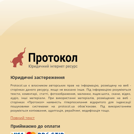
Юридичні застереження
Protocol.ua є власником авторських прав на інформацію, розміщену на веб -
сторінках даного ресурсу, якщо не вказано інше. Під інформацією розуміються
тексти, коментарі, статті, фотозображення, малюнки, ящик-шота, скани, відео,
аудіо, інші матеріали. При використанні матеріалів, розміщених на веб -
сторінках «Протокол» наявність гіперпосилання відкритого для індексації
пошуковими системами на protocol.ua обов`язкове. Під використанням
розуміється копіювання, адаптація, рерайтинг, модифікація тощо.
Повний текст
Приймаємо до оплати