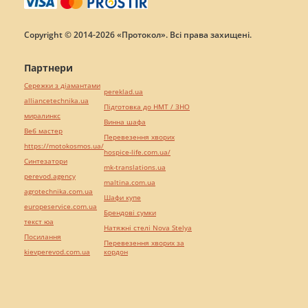
Copyright © 2014-2026 «Протокол». Всі права захищені.
Партнери
Сережки з діамантами
pereklad.ua
alliancetechnika.ua
Підготовка до НМТ / ЗНО
миралинкс
Винна шафа
Веб мастер
Перевезення хворих
https://motokosmos.ua/
hospice-life.com.ua/
Синтезатори
mk-translations.ua
perevod.agency
maltina.com.ua
agrotechnika.com.ua
Шафи купе
europeservice.com.ua
Брендові сумки
текст юа
Натяжні стелі Nova Stelya
Посилання
Перевезення хворих за
kievperevod.com.ua
кордон