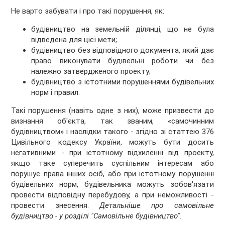
Не варто забувати і про такі порушення, як:
будівництво на земельній ділянці, що не була
відведена для цієї мети;
будівництво без відповідного документа, який дає
право виконувати будівельні роботи чи без
належно затвердженого проекту;
будівництво з істотними порушеннями будівельних
норм і правил.
Такі порушення (навіть одне з них), може призвести до
визнання об'єкта, так званим, «самочинним
будівництвом» і наслідки такого - згідно зі статтею 376
Цивільного кодексу України, можуть бути досить
негативними - при істотному відхиленні від проекту,
якщо таке суперечить суспільним інтересам або
порушує права інших осіб, або при істотному порушенні
будівельних норм, будівельника можуть зобов'язати
провести відповідну перебудову, а при неможливості -
провести знесення.
Детальніше про самовільне
будівництво - у розділі "Самовільне будівництво".