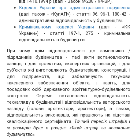
від 14.10.1994 р (далі - Закон №208 / 94-ВР),
Кодексі України про адміністративні порушення
(далі також - «КупАП») - статті 96, 96-1, 188-42 -
адміністративна відповідальність у будівництві,
Кримінальному кодексі України
(далі - «КК
України») - статті 197-1, 275 - кримінальна
відповідальність в будівництві.
При чому, крім відповідальності до замовників /
підрядників будівництва - такі акти встановлюють
санкції, і для проектних, експертних організацій, і для
суб'єктів які виготовляють будматеріали, конструкції, і
для підприємств, що забезпечують техумови
інженерного забезпечення об'єкта, і, навіть, для
посадових осіб державного архітектурно-будівельного
контролю. Окремо встановлена відповідальність
технагляду в будівництві і відповідальність авторського
нагляду (головні архітектори, архітектори), а також,
відповідальність виконавців, які працюють на підставі
кваліфікаційного сертифіката.
Точний перелік штрафів і
їх розмірів буде в розділі: «Який штраф за незаконне
будівництво».