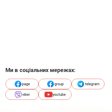
Ми в соціальних мережах:
page
group
telegram
viber
youtube