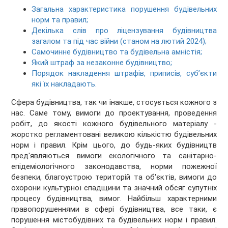
Загальна характеристика порушення будівельних
норм та правил;
Декілька слів про ліцензування будівництва
загалом та під час війни (станом на лютий 2024);
Самочинне будівництво та будівельна амністія;
Який штраф за незаконне будівництво;
Порядок накладення штрафів, приписів, суб’єкти
які їх накладають.
Сфера будівництва, так чи інакше, стосується кожного з
нас. Саме тому, вимоги до проектування, проведення
робіт, до якості кожного будівельного матеріалу -
жорстко регламентовані великою кількістю будівельних
норм і правил. Крім цього, до будь-яких будівництв
пред'являються вимоги екологічного та санітарно-
епідеміологічного законодавства, норми пожежної
безпеки, благоустрою територій та об'єктів, вимоги до
охорони культурної спадщини та значний обсяг супутніх
процесу будівництва, вимог. Найбільш характерними
правопорушеннями в сфері будівництва, все таки, є
порушення містобудівних та будівельних норм і правил.