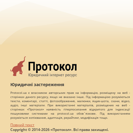
Юридичні застереження
Protocol.ua є власником авторських прав на інформацію, розміщену на веб -
сторінках даного ресурсу, якщо не вказано інше. Під інформацією розуміються
тексти, коментарі, статті, фотозображення, малюнки, ящик-шота, скани, відео,
аудіо, інші матеріали. При використанні матеріалів, розміщених на веб -
сторінках «Протокол» наявність гіперпосилання відкритого для індексації
пошуковими системами на protocol.ua обов`язкове. Під використанням
розуміється копіювання, адаптація, рерайтинг, модифікація тощо.
Повний текст
Copyright © 2014-2026 «Протокол». Всі права захищені.