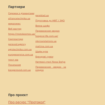
Партнери
Сережки з діамантами
pereklad.ua
alliancetechnika.ua
Підготовка до НМТ / ЗНО
миралинкс
Винна шафа
Веб мастер
Перевезення хворих
https://motokosmos.ua/
hospice-life.com.ua/
Синтезатори
mk-translations.ua
perevod.agency
maltina.com.ua
agrotechnika.com.ua
Шафи купе
europeservice.com.ua
Брендові сумки
текст юа
Натяжні стелі Nova Stelya
Посилання
Перевезення хворих за
kievperevod.com.ua
кордон
Про проект
Про ресурс "Протокол"