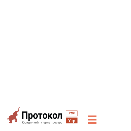
Рус
☰
Укр