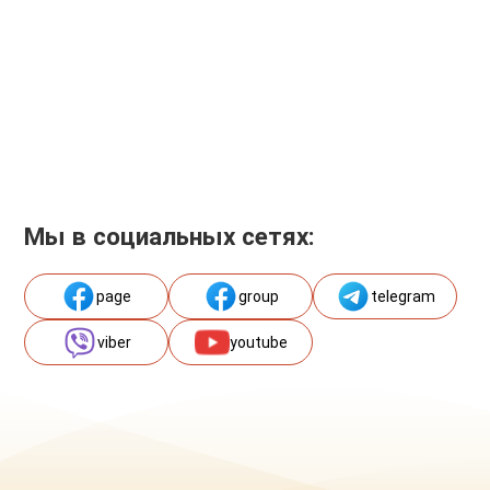
Мы в социальных сетях:
page
group
telegram
viber
youtube