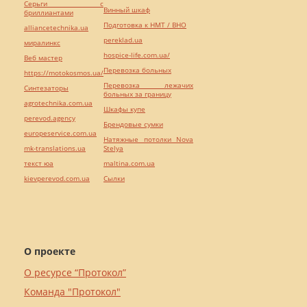
Серьги с
Винный шкаф
бриллиантами
Подготовка к НМТ / ВНО
alliancetechnika.ua
pereklad.ua
миралинкс
hospice-life.com.ua/
Веб мастер
Перевозка больных
https://motokosmos.ua/
Перевозка лежачих
Синтезаторы
больных за границу
agrotechnika.com.ua
Шкафы купе
perevod.agency
Брендовые сумки
europeservice.com.ua
Натяжные потолки Nova
mk-translations.ua
Stelya
текст юа
maltina.com.ua
kievperevod.com.ua
Cылки
О проекте
О ресурсе “Протокол”
Команда "Протокол"