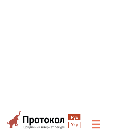
Рус
☰
Укр