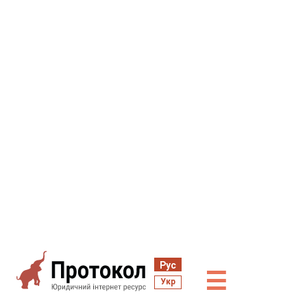
Рус
☰
Укр