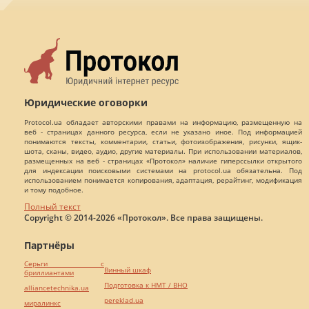
Юридические оговорки
Protocol.ua обладает авторскими правами на информацию, размещенную на
веб - страницах данного ресурса, если не указано иное. Под информацией
понимаются тексты, комментарии, статьи, фотоизображения, рисунки, ящик-
шота, сканы, видео, аудио, другие материалы. При использовании материалов,
размещенных на веб - страницах «Протокол» наличие гиперссылки открытого
для индексации поисковыми системами на protocol.ua обязательна. Под
использованием понимается копирования, адаптация, рерайтинг, модификация
и тому подобное.
Полный текст
Copyright © 2014-2026 «Протокол». Все права защищены.
Партнёры
Серьги с
Винный шкаф
бриллиантами
Подготовка к НМТ / ВНО
alliancetechnika.ua
pereklad.ua
миралинкс