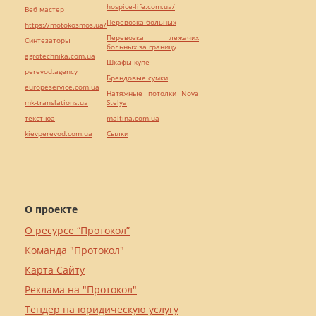
hospice-life.com.ua/
Веб мастер
Перевозка больных
https://motokosmos.ua/
Перевозка лежачих
Синтезаторы
больных за границу
agrotechnika.com.ua
Шкафы купе
perevod.agency
Брендовые сумки
europeservice.com.ua
Натяжные потолки Nova
mk-translations.ua
Stelya
текст юа
maltina.com.ua
kievperevod.com.ua
Cылки
О проекте
О ресурсе “Протокол”
Команда "Протокол"
Карта Сайту
Реклама на "Протокол"
Тендер на юридическую услугу