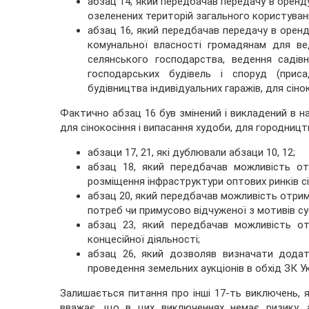
абзац 14, який передбачав передачу в оренд
озеленених територій загального користуван
абзац 16, який передбачав передачу в оренд
комунальної власності громадянам для ве
селянського господарства, ведення садів
господарських будівель і споруд (присад
будівництва індивідуальних гаражів, для сіно
Фактично абзац 16 був змінений і викладений в на
для сінокосіння і випасання худоби, для городницт
абзаци 17, 21, які дублювали абзаци 10, 12;
абзац 18, який передбачав можливість от
розміщення інфраструктури оптових ринків сі
абзац 20, який передбачав можливість отрим
потреб чи примусово відчуженої з мотивів су
абзац 23, який передбачав можливість от
концесійної діяльності;
абзац 26, який дозволяв визначати додат
проведення земельних аукціонів в обхід ЗК У
Залишається питання про інші 17-ть виключень, як
вважає, що в цих виключеннях немає ризику, 