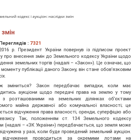
мельний кодекс і аукціон: наслідки змін
 змін
Переглядів :
7321
.2016 р. Президент України повернув із підписом проект
у про внесення змін до Земельного кодексу України щодо
дення земельних торгів (надалі – «Закон»). Це означає, що
 моменту публікації даного Закону, він стане обов’язковим
іх.
 зміниться? Закон передбачає випадки, коли має
одитись аукціони щодо передачі права на землю у тому
і з розташованими на земельних ділянках об’єктами
хомого майна державної або комунальної власності; це
ється відчуження права власності, оренди, суперфіцію або
тевзису. Так, положенням ст. 134 Земельного кодексу
ни (надалі – «ЗК України») передбачається, що земля може
відчужена у разі, коли буде проведений земельний аукціон.
 відчуження проводиться за окремими лотами на