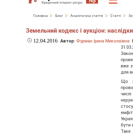
☰
Укр
Головна
Блог
Аналітична стаття
Статті
Зе
Земельний кодекс і аукціон: наслідки
12.04.2016
Автор:
Фурман Ірина Миколаївна
31.03
Закон
прове
вже з
для вс
Що ж
пров
числ
неру
стосу
емфі
Украї
бути 
Таке