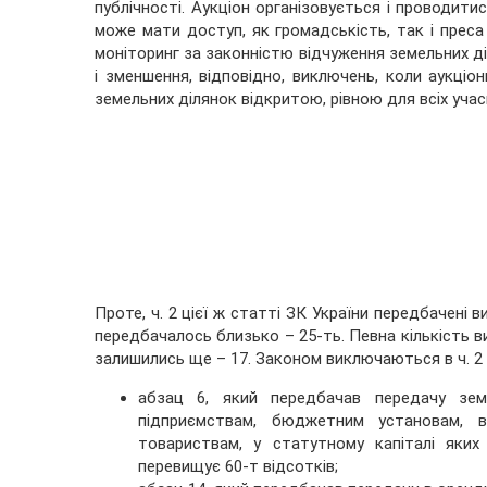
публічності. Аукціон організовується і проводити
може мати доступ, як громадськість, так і преса
моніторинг за законністю відчуження земельних ді
і зменшення, відповідно, виключень, коли аукціо
земельних ділянок відкритою, рівною для всіх учасни
Проте, ч. 2 цієї ж статті ЗК України передбачені 
передбачалось близько – 25-ть. Певна кількість ви
залишились ще – 17. Законом виключаються в ч. 2 с
абзац 6, який передбачав передачу зе
підприємствам, бюджетним установам, 
товариствам, у статутному капіталі яких
перевищує 60-т відсотків;