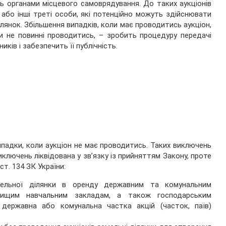
сь органами місцевого самоврядування. До таких аукціонів
 або інші треті особи, які потенційно можуть здійснювати
лянок. Збільшення випадків, коли має проводитись аукціон,
ни не повинні проводитись, – зробить процедуру передачі
ків і забезпечить її публічність.
випадки, коли аукціон не має проводитись. Таких виключень
ключень ліквідована у зв’язку із прийняттям Закону, проте
т. 134 ЗК України:
мельної ділянки в оренду державним та комунальним
вищим навчальним закладам, а також господарським
 державна або комунальна частка акцій (часток, паїв)