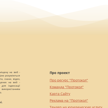
міщену на веб -
Про проект
цією розуміються
а, скани, відео,
Про ресурс "Протокол"
іщених на веб -
 для індексації
Команда "Протокол"
 використанням
о.
Карта Сайту
Реклама на "Протокол"
і.
Тендер на юридическую услугу