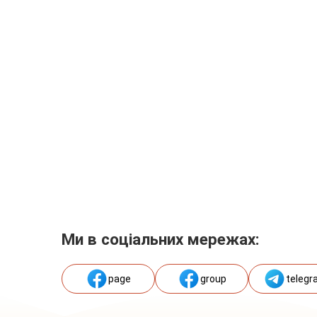
Ми в соціальних мережах:
page
group
telegr