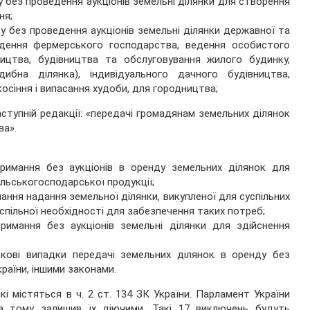
у без проведення аукціонів земельні ділянки для створення
ня;
у без проведення аукціонів земельні ділянки державної та
дення фермерського господарства, ведення особистого
ництва, будівництва та обслуговування жилого будинку,
ибна ділянка), індивідуального дачного будівництва,
косіння і випасання худоби, для городництва;
ступній редакції: «передачі громадянам земельних ділянок
ва».
римання без аукціонів в оренду земельних ділянок для
льськогосподарської продукції;
ання надання земельної ділянки, викупленої для суспільних
спільної необхідності для забезпечення таких потреб;
римання без аукціонів земельні ділянки для здійснення
кові випадки передачі земельних ділянок в оренду без
країни, іншими законами.
і містяться в ч. 2 ст. 134 ЗК України. Парламент України
а тому залишив їх діючими. Такі 17 виключень будуть