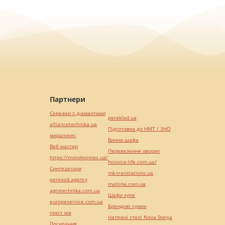
Партнери
Сережки з діамантами
pereklad.ua
alliancetechnika.ua
Підготовка до НМТ / ЗНО
миралинкс
Винна шафа
Веб мастер
Перевезення хворих
https://motokosmos.ua/
hospice-life.com.ua/
Синтезатори
mk-translations.ua
perevod.agency
maltina.com.ua
agrotechnika.com.ua
Шафи купе
europeservice.com.ua
Брендові сумки
текст юа
Натяжні стелі Nova Stelya
Посилання