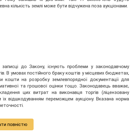
евна кількість землі може бути відчужена поза аукціонами.
 записці до Закону, існують проблеми у законодавчому
в. В умовах постійного браку коштів у місцевих бюджетах,
ти кошти на розробку землевпорядної документації для
рмативної та грошової оцінки тощо. Законодавець вважає,
ладення цих витрат на виконавця торгів (ліцензовану
им їх відшкодуванням переможцем аукціону. Вказана норма
 неточності.
ати повністю