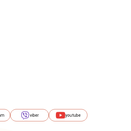
am
viber
youtube