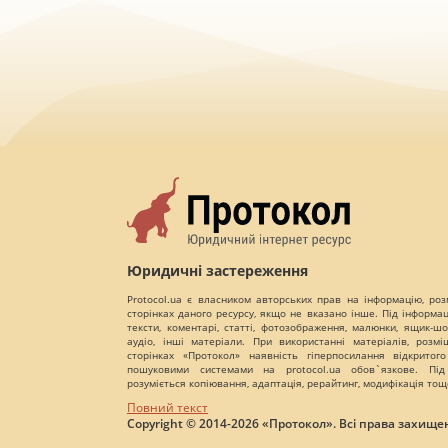
Юридичні застереження
Protocol.ua є власником авторських прав на інформацію, роз
сторінках даного ресурсу, якщо не вказано інше. Під інформа
тексти, коментарі, статті, фотозображення, малюнки, ящик-шот
аудіо, інші матеріали. При використанні матеріалів, розм
сторінках «Протокол» наявність гіперпосилання відкритого
пошуковими системами на protocol.ua обов`язкове. Під
розуміється копіювання, адаптація, рерайтинг, модифікація тощ
Повний текст
Copyright © 2014-2026 «Протокол». Всі права захищен