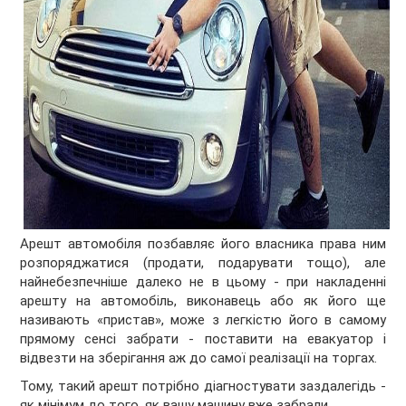
Арешт автомобіля позбавляє його власника права ним
розпоряджатися (продати, подарувати тощо), але
найнебезпечніше далеко не в цьому - при накладенні
арешту на автомобіль, виконавець або як його ще
називають «пристав», може з легкістю його в самому
прямому сенсі забрати - поставити на евакуатор і
відвезти на зберігання аж до самої реалізації на торгах.
Тому, такий арешт потрібно діагностувати заздалегідь -
як мінімум до того, як вашу машину вже забрали.