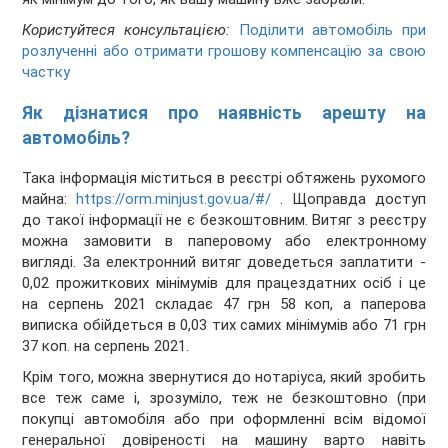
Користуйтеся консультацією:
Поділити автомобіль при
розлученні або отримати грошову компенсацію за свою
частку
Як дізнатися про наявність арешту на
автомобіль?
Така інформація міститься в реєстрі обтяжень рухомого
майна:
https://orm.minjust.gov.ua/#/
. Щоправда доступ
до такої інформації не є безкоштовним. Витяг з реєстру
можна замовити в паперовому або електронному
вигляді. За електронний витяг доведеться заплатити -
0,02 прожиткових мінімумів для працездатних осіб і це
на серпень 2021 складає 47 грн 58 коп, а паперова
виписка обійдеться в 0,03 тих самих мінімумів або 71 грн
37 коп. на серпень 2021.
Крім того, можна звернутися до нотаріуса, який зробить
все теж саме і, зрозуміло, теж не безкоштовно (при
покупці автомобіля або при оформленні всім відомої
генеральної довіреності на машину варто навіть