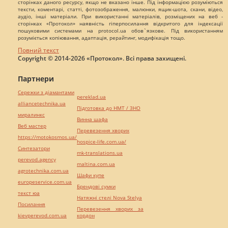
сторінках даного ресурсу, якщо не вказано інше. Під інформацією розуміються
тексти, коментарі, статті, фотозображення, малюнки, ящик-шота, скани, відео,
аудіо, інші матеріали. При використанні матеріалів, розміщених на веб -
сторінках «Протокол» наявність гіперпосилання відкритого для індексації
пошуковими системами на protocol.ua обов`язкове. Під використанням
розуміється копіювання, адаптація, рерайтинг, модифікація тощо.
Повний текст
Copyright © 2014-2026 «Протокол». Всі права захищені.
Партнери
Сережки з діамантами
pereklad.ua
alliancetechnika.ua
Підготовка до НМТ / ЗНО
миралинкс
Винна шафа
Веб мастер
Перевезення хворих
https://motokosmos.ua/
hospice-life.com.ua/
Синтезатори
mk-translations.ua
perevod.agency
maltina.com.ua
agrotechnika.com.ua
Шафи купе
europeservice.com.ua
Брендові сумки
текст юа
Натяжні стелі Nova Stelya
Посилання
Перевезення хворих за
kievperevod.com.ua
кордон