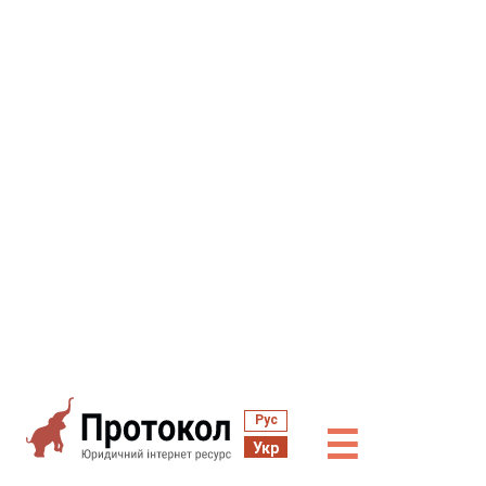
Рус
☰
Укр