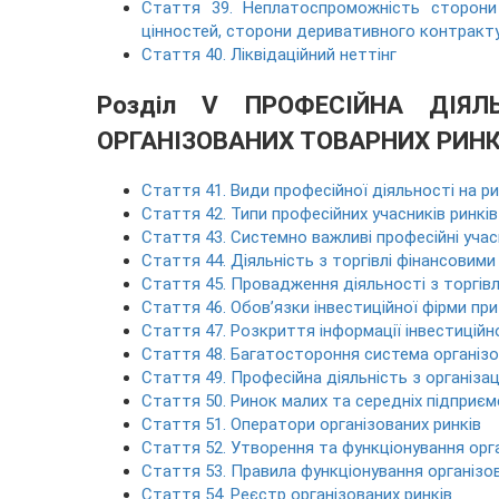
Стаття 39. Неплатоспроможність сторони
цінностей, сторони деривативного контракту
Стаття 40. Ліквідаційний неттінг
Розділ V ПРОФЕСІЙНА ДІЯЛ
ОРГАНІЗОВАНИХ ТОВАРНИХ РИН
Стаття 41. Види професійної діяльності на р
Стаття 42. Типи професійних учасників ринків
Стаття 43. Системно важливі професійні учас
Стаття 44. Діяльність з торгівлі фінансовим
Стаття 45. Провадження діяльності з торгів
Стаття 46. Обов’язки інвестиційної фірми при
Стаття 47. Розкриття інформації інвестицій
Стаття 48. Багатостороння система організо
Стаття 49. Професійна діяльність з організац
Стаття 50. Ринок малих та середніх підприє
Стаття 51. Оператори організованих ринків
Стаття 52. Утворення та функціонування орга
Стаття 53. Правила функціонування організо
Стаття 54. Реєстр організованих ринків