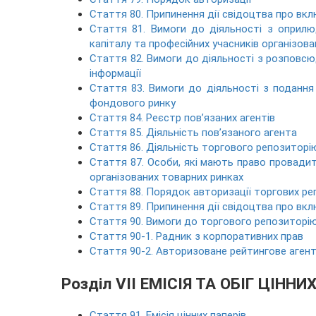
Стаття 80. Припинення дії свідоцтва про вк
Стаття 81. Вимоги до діяльності з оприлюдн
капіталу та професійних учасників організова
Стаття 82. Вимоги до діяльності з розповс
інформації
Стаття 83. Вимоги до діяльності з подання 
фондового ринку
Стаття 84. Реєстр пов’язаних агентів
Стаття 85. Діяльність пов’язаного агента
Стаття 86. Діяльність торгового репозиторі
Стаття 87. Особи, які мають право провадит
організованих товарних ринках
Стаття 88. Порядок авторизації торгових ре
Стаття 89. Припинення дії свідоцтва про вк
Стаття 90. Вимоги до торгового репозиторі
Стаття 90-1. Радник з корпоративних прав
Стаття 90-2. Авторизоване рейтингове аген
Розділ VII ЕМІСІЯ ТА ОБІГ ЦІННИ
Стаття 91. Емісія цінних паперів