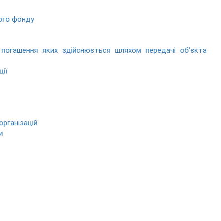
ного фонду
ї, погашення яких здійснюється шляхом передачі об’єкта
ції
організацій
и