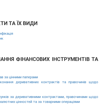
КТИ ТА ЇХ ВИДИ
ифікація
ик
НАННЯ ФІНАНСОВИХ ІНСТРУМЕНТІВ ТА
рав за цінними паперами
конання деривативних контрактів та правочинів щодо
хунків за деривативними контрактами, правочинами щодо
валютних цінностей та за товарними операціями