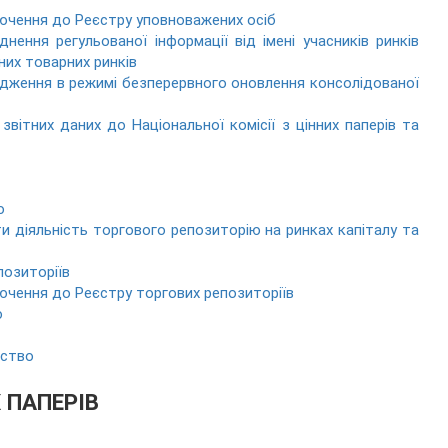
лючення до Реєстру уповноважених осіб
ення регульованої інформації від імені учасників ринків
них товарних ринків
юдження в режимі безперервного оновлення консолідованої
звітних даних до Національної комісії з цінних паперів та
ю
и діяльність торгового репозиторію на ринках капіталу та
позиторіїв
лючення до Реєстру торгових репозиторіїв
ю
тство
Х ПАПЕРІВ