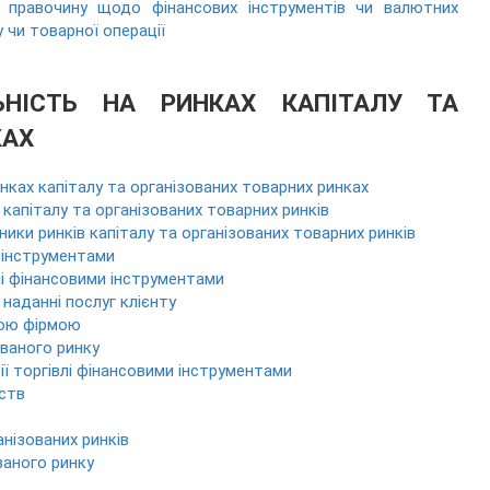
 правочину щодо фінансових інструментів чи валютних
 чи товарної операції
ЬНІСТЬ НА РИНКАХ КАПІТАЛУ ТА
КАХ
инках капіталу та організованих товарних ринках
 капіталу та організованих товарних ринків
ники ринків капіталу та організованих товарних ринків
и інструментами
лі фінансовими інструментами
 наданні послуг клієнту
ною фірмою
ваного ринку
ії торгівлі фінансовими інструментами
мств
нізованих ринків
ваного ринку