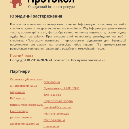
Юридичні застереження
Protocol.ua є власником авторських прав на інформацію, розміщену на веб -
сторінках даного ресурсу, якщо не вказано інше. Під інформацією розуміються
тексти, коментарі, статті, фотозображення, малюнки, ящик-шота, скани, відео,
аудіо, інші матеріали. При використанні матеріалів, розміщених на веб -
сторінках «Протокол» наявність гіперпосилання відкритого для індексації
пошуковими системами на protocol.ua обов`язкове. Під використанням
розуміється копіювання, адаптація, рерайтинг, модифікація тощо.
Повний текст
Copyright © 2014-2026 «Протокол». Всі права захищені.
Партнери
Сережки з діамантами
pereklad.ua
alliancetechnika.ua
Підготовка до НМТ / ЗНО
миралинкс
Винна шафа
Веб мастер
Перевезення хворих
https://motokosmos.ua/
hospice-life.com.ua/
Синтезатори
mk-translations.ua
perevod.agency
maltina.com.ua
agrotechnika.com.ua
Шафи купе