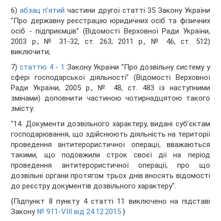
6)
абзац п’ятий
частини другої статті 35 Закону України
"Про державну реєстрацію юридичних осіб та фізичних
осіб - підприємців" (Відомості Верховної Ради України,
2003 р., № 31-32, ст. 263; 2011 р., № 46, ст. 512)
виключити;
7)
статтю 4
- 1
Закону України "Про дозвільну систему у
сфері господарської діяльності" (Відомості Верховної
Ради України, 2005 р., № 48, ст. 483 із наступними
змінами) доповнити частиною чотирнадцятою такого
змісту:
"14. Документи дозвільного характеру, видані суб’єктам
господарювання, що здійснюють діяльність на території
проведення антитерористичної операції, вважаються
такими, що подовжили строк своєї дії на період
проведення антитерористичної операції, про що
дозвільні органи протягом трьох днів вносять відомості
до реєстру документів дозвільного характеру".
{Підпункт 8 пункту 4 статті 11 виключено на підставі
Закону
№ 911-VIII від 24.12.2015
}