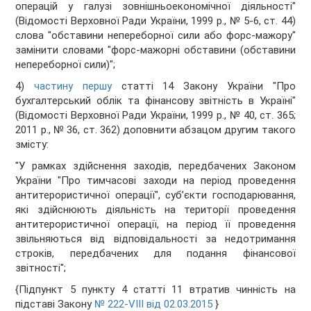
операцій у галузі зовнішньоекономічної діяльності"
(Відомості Верховної Ради України, 1999 р., № 5-6, ст. 44)
слова "обставини непереборної сили або форс-мажору"
замінити словами "форс-мажорні обставини (обставини
непереборної сили)";
4)
частину першу
статті 14 Закону України "Про
бухгалтерський облік та фінансову звітність в Україні"
(Відомості Верховної Ради України, 1999 р., № 40, ст. 365;
2011 р., № 36, ст. 362) доповнити абзацом другим такого
змісту:
"У рамках здійснення заходів, передбачених Законом
України "Про тимчасові заходи на період проведення
антитерористичної операції", суб’єкти господарювання,
які здійснюють діяльність на території проведення
антитерористичної операції, на період її проведення
звільняються від відповідальності за недотримання
строків, передбачених для подання фінансової
звітності";
{Підпункт 5 пункту 4 статті 11 втратив чинність на
підставі Закону
№ 222-VIII від 02.03.2015
}