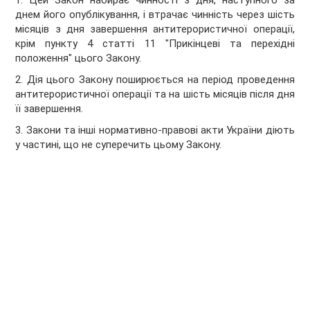
1. Цей Закон набирає чинності з дня, наступного за
днем його опублікування, і втрачає чинність через шість
місяців з дня завершення антитерористичної операції,
крім пункту 4 статті 11 "Прикінцеві та перехідні
положення" цього Закону.
2. Дія цього Закону поширюється на період проведення
антитерористичної операції та на шість місяців після дня
її завершення.
3. Закони та інші нормативно-правові акти України діють
у частині, що не суперечить цьому Закону.