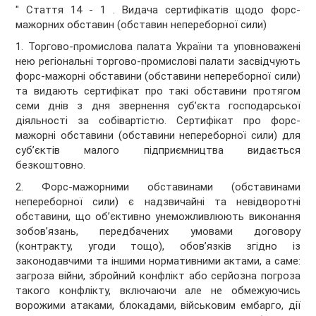
" Стаття 14 - 1 . Видача сертифікатів щодо форс-
мажорних обставин (обставин непереборної сили)
1. Торгово-промислова палата України та уповноважені
нею регіональні торгово-промислові палати засвідчують
форс-мажорні обставини (обставини непереборної сили)
та видають сертифікат про такі обставини протягом
семи днів з дня звернення суб’єкта господарської
діяльності за собівартістю. Сертифікат про форс-
мажорні обставини (обставини непереборної сили) для
суб’єктів малого підприємництва видається
безкоштовно.
2. Форс-мажорними обставинами (обставинами
непереборної сили) є надзвичайні та невідворотні
обставини, що об’єктивно унеможливлюють виконання
зобов’язань, передбачених умовами договору
(контракту, угоди тощо), обов’язків згідно із
законодавчими та іншими нормативними актами, а саме:
загроза війни, збройний конфлікт або серйозна погроза
такого конфлікту, включаючи але не обмежуючись
ворожими атаками, блокадами, військовим ембарго, дії