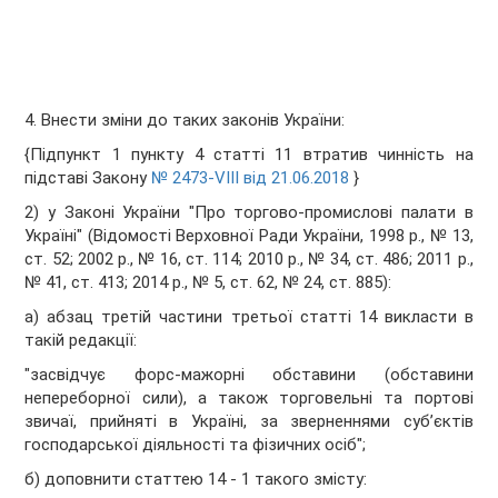
4. Внести зміни до таких законів України:
{Підпункт 1 пункту 4 статті 11 втратив чинність на
підставі Закону
№ 2473-VIII від 21.06.2018
}
2) у Законі України "Про торгово-промислові палати в
Україні" (Відомості Верховної Ради України, 1998 р., № 13,
ст. 52; 2002 р., № 16, ст. 114; 2010 р., № 34, ст. 486; 2011 р.,
№ 41, ст. 413; 2014 р., № 5, ст. 62, № 24, ст. 885):
а) абзац третій частини третьої статті 14 викласти в
такій редакції:
"засвідчує форс-мажорні обставини (обставини
непереборної сили), а також торговельні та портові
звичаї, прийняті в Україні, за зверненнями суб’єктів
господарської діяльності та фізичних осіб";
б) доповнити статтею 14 - 1 такого змісту: