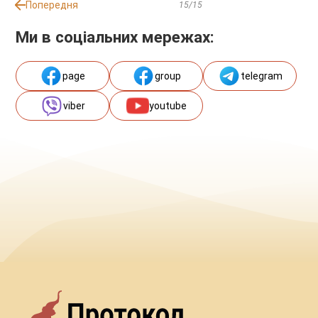
Попередня
15/15
Ми в соціальних мережах:
page
group
telegram
viber
youtube