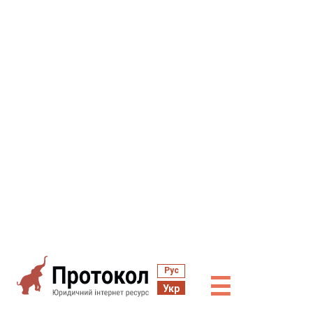
Рус
☰
Укр