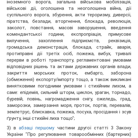
іноземного ворога, загальна військова мобілізація,
військові дії, оголошена та неоголошена війна, дії
суспільного ворога, збурення, акти тероризму, диверсії,
піратства, безлади, вторгнення, блокада, революція,
заколот, повстання, масові заворушення, введення
комендантської години, експропріація, примусове
вилучення, захоплення підприємств, реквізиція,
громадська демонстрація, блокада, страйк, аварія,
протиправні дії третіх осіб, пожежа, вибух, тривалі
перерви в роботі транспорту, регламентовані умовами
відповідних рішень та актами державних органів влади,
закриття морських проток, ембарго, заборона
(обмеження) експорту/імпорту тощо, а також викликані
винятковими погодними умовами і стихійним лихом, а
саме: епідемія, сильний шторм, циклон, ураган, торнадо,
буревій, повінь, нагромадження снігу, ожеледь, град,
заморозки, замерзання моря, проток, портів, перевалів,
землетрус, блискавка, пожежа, посуха, просідання і зсув
ґрунту, інші стихійні лиха тощо";
3) в
абзаці першому
частини другої статті 3 Закону
України "Про регулювання товарообмінних (бартерних)