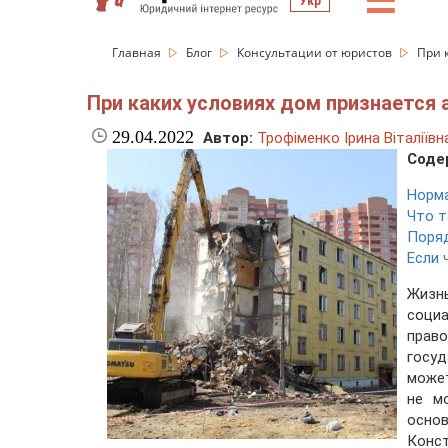
☰
Укр
Главная
Блог
Консультации от юристов
При 
При каких условиях дом признается
29.04.2022
Автор:
Трофіменко Ірина Віталіївн
Соде
Норма
Что т
Поряд
Если 
Жизнь
социа
прав
госу
может
не м
осно
Конст