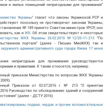
омов и жилых помещений непригодными для проживания”
реемство Украины”
гласит что законы Украинской РСР и
ействуют поскольку не противоречат законам Украины,
становление № 189 принято Советом министров УРСР, оно
вовать, как и
ЖК
. Об этом свидетельствуют и некоторые
истерства ЖКХ Украины 26.02.2010 №12/20-11-213
“По
льственном портале” (далее - Письмо МинЖКХ) так и
 окружного административного суда города Киева 17 июня
ения непригодным для проживания руководствуются
рмами и правилами. К таким относятся, например:
жденный приказом Министерства по вопросам ЖКХ Украины
2009);
енный Приказом от 02.07.2016 г. № 213 “О принятии
8:2016 Руководство по обследованию зданий и сооружений
остояния” (далее - ДСТУ 2016).
ватизированы подвал, чердак и прочие вспомогательные