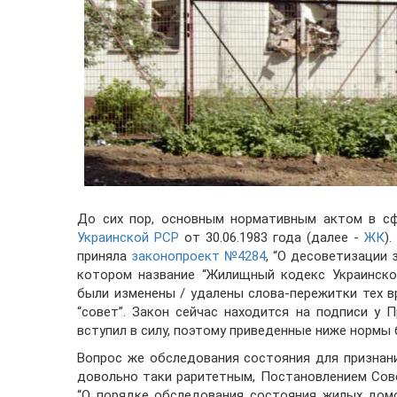
До сих пор, основным нормативным актом в с
Украинской РСР
от 30.06.1983 года (далее -
ЖК
)
приняла
законопроект №4284
, “О десоветизации 
котором название “Жилищный кодекс Украинско
были изменены / удалены слова-пережитки тех в
“совет”. Закон сейчас находится на подписи у 
вступил в силу, поэтому приведенные ниже нормы
Вопрос же обследования состояния для признан
довольно таки раритетным, Постановлением Сове
“О порядке обследования состояния жилых дом