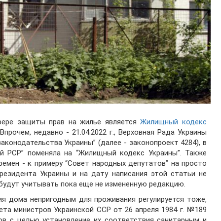
фере защиты прав на жилье является
Жилищный кодекс
. Впрочем, недавно - 21.04.2022 г., Верховная Рада Украины
законодательства Украины” (далее - законопроект 4284), в
й РСР” поменяла на “Жилищный кодекс Украины”. Также
ремен - к примеру “Совет народных депутатов” на просто
Президента Украины и на дату написания этой статьи не
 будут учитывать пока еще не измененную редакцию.
ия дома непригодным для проживания регулируется тоже,
та министров Украинской ССР от 26 апреля 1984 г. №189
ов с целью установление их соответствия санитарным и