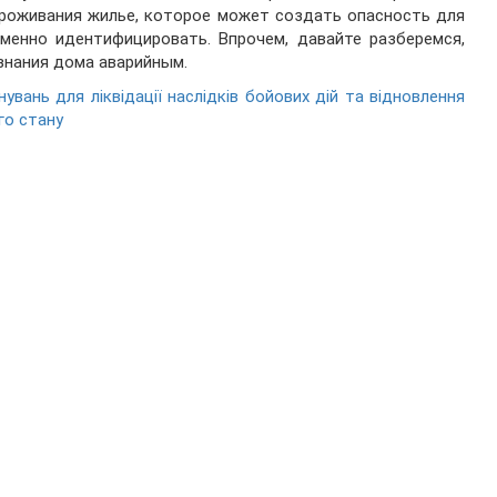
роживания жилье, которое может создать опасность для
менно идентифицировать. Впрочем, давайте разберемся,
знания дома аварийным.
увань для ліквідації наслідків бойових дій та відновлення
го стану