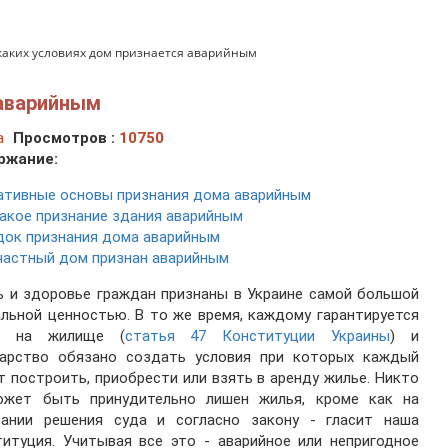
каких условиях дом признается аварийным
 аварийным
а
Просмотров :
10750
ржание:
тивные основы признания дома аварийным
акое признание здания аварийным
ок признания дома аварийным
частный дом признан аварийным
 и здоровье граждан признаны в Украине самой большой
льной ценностью. В то же время, каждому гарантируется
о на жилище (
статья 47 Конституции Украины
) и
дарство обязано создать условия при которых каждый
 построить, приобрести или взять в аренду жилье. Никто
ожет быть принудительно лишен жилья, кроме как на
вании решения суда и согласно закону - гласит наша
итуция. Учитывая все это - аварийное или непригодное