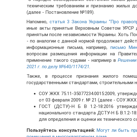
техническим требованиям и признанию жилых д
(далее - Постановление №189).
Напомню,
статья 3 Закона Украины “Про правоп
иные акты принятые Верховным Советом УРСР д
принятым после независимости Украины. Хоть По
- по аналогии с данной нормой продолжает дейст
информационные письма, например,
письмо Мин
вопросам размещения информации на Правите
применение такого судами - например в
Решении
2021 г. по делу №640/1174/21
.
Также, в процессе признания жилого помещ
государственными стандартами, строительными но
СОУ ЖКХ 75.11-35077234.0015:2009, утвер
от 03 февраля 2009 г. № 21 (далее - СОУ ЖКХ 
ГОСТ (ДСТУ)-Н Б В 1.2-18:2016 утвержд
национального стандарта ДСТУ-Н Б В.1.2-1
для определения и оценки их технического с
Пользуйтесь консультацией:
Могут ли быть при
помещения в многоквартирном доме