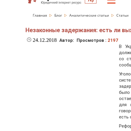
☰
Укр
Главная
Блог
Аналитические статьи
Статьи
Незаконные задержания: есть ли вы
24.12.2018
Автор:
Просмотров :
2197
В Ук
долж
со с
сооб
Угол
сист
заде
было 
оста
для 
говор
есть 
Рефо