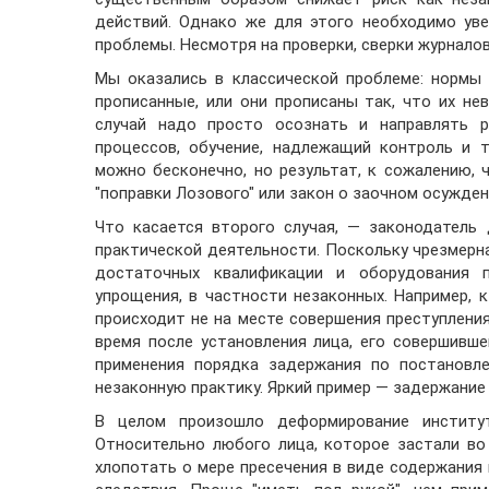
действий. Однако же для этого необходимо ув
проблемы. Несмотря на проверки, сверки журнало
Мы оказались в классической проблеме: нормы 
прописанные, или они прописаны так, что их н
случай надо просто осознать и направлять р
процессов, обучение, надлежащий контроль и 
можно бесконечно, но результат, к сожалению,
"поправки Лозового" или закон о заочном осужден
Что касается второго случая, — законодатель
практической деятельности. Поскольку чрезмерн
достаточных квалификации и оборудования 
упрощения, в частности незаконных. Например, к
происходит не на месте совершения преступления
время после установления лица, его совершивш
применения порядка задержания по постановле
незаконную практику. Яркий пример — задержани
В целом произошло деформирование институт
Относительно любого лица, которое застали во
хлопотать о мере пресечения в виде содержания 