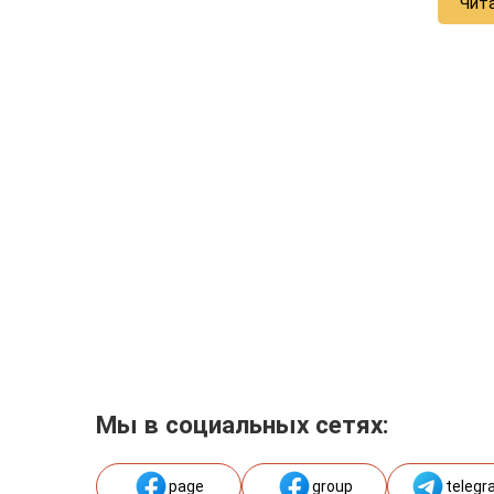
Чит
Мы в социальных сетях:
page
group
telegr