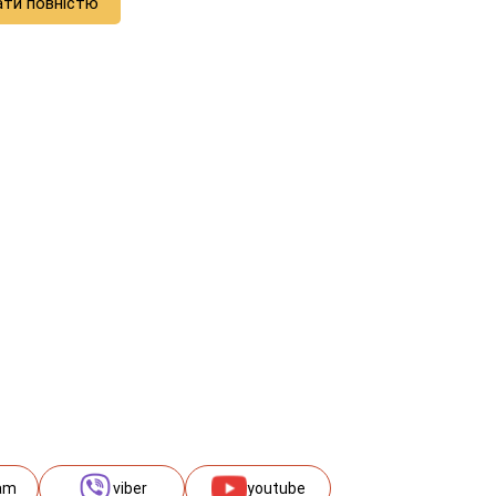
ати повністю
am
viber
youtube