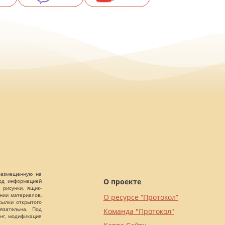
 размещенную на
О проекте
Под информацией
 рисунки, ящик-
ании материалов,
О ресурсе “Протокол”
сылки открытого
язательна. Под
Команда "Протокол"
нг, модификация