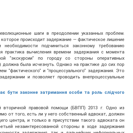
еволюционные шаги в преодолении указанных проблем.
 в которое происходит задержание — фактическое лишение
и необходимости подчиниться законному требованию
я практика вычисления времени задержания с момента
ной "экскурсии" по городу со стороны оперативных
) должна была исчезнуть. Однако на практике до сих пор
м "фактического" и "процессуального" задержания. Это
задержании и позволяет проводить внепроцессуальные
має бути законне затримання особи та роль слідчого
 вторичной правовой помощи (БВПП) 2013 г. Одно из
мо от того, есть ли у него собственный адвокат, должен
го центра, и только в присутствии такого адвоката он
ретьей незаинтересованной стороны в ходе задержания
конности задержания, так и дальнейших неформальных