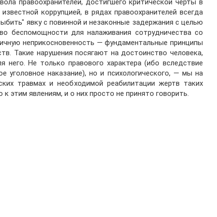
вола правоохранителей, достигшего критической черты в
известной коррупцией, в рядах правоохранителей всегда
выбить" явку с повинной и незаконные задержания с целью
тво беспомощности для налаживания сотрудничества со
 личную неприкосновенность — фундаментальные принципы
тв. Такие нарушения посягают на достоинство человека,
я него. Не только правового характера (ибо вследствие
е уголовное наказание), но и психологического, — мы на
ских травмах и необходимой реабилитации жертв таких
к этим явлениям, и о них просто не принято говорить.