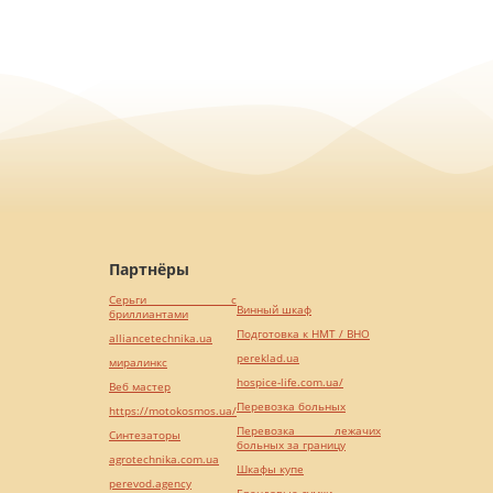
Партнёры
Серьги с
Винный шкаф
бриллиантами
Подготовка к НМТ / ВНО
alliancetechnika.ua
pereklad.ua
миралинкс
hospice-life.com.ua/
Веб мастер
Перевозка больных
https://motokosmos.ua/
Перевозка лежачих
Синтезаторы
больных за границу
agrotechnika.com.ua
Шкафы купе
perevod.agency
Брендовые сумки