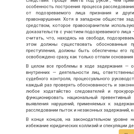
следствия. Проще "иметь под рукой", чем при
особенность построения процесса расследования
от подозреваемого лица признания и други
правонарушения. Хотя в западном обществе за
средством, которое правоохранители использу
доказательств с участием подозреваемого лица —
считать, что, находясь на свободе, подозрева
этом должны существовать обоснованные п
преступления, должны быть обеспечены его п
освобождено сразу, как только отпали основания
В целом все проблемы в ходе задержания — о
внутренних — деятельности лиц, ответственн
судебного контроля, процессуального руковод
каждый раз проверять обоснованность и законно
любое ходатайство следователей и прокурор
функционировать национальный превентивный 
выявления нарушений, применяемых к задержа
расследовании пыток и незаконных задержаний, ко
В конце концов, на законодательном уровне 
избежание юридических коллизий и спекуляции д