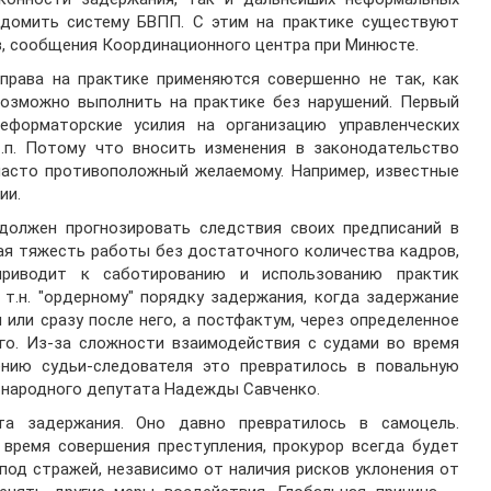
едомить систему БВПП. С этим на практике существуют
в, сообщения Координационного центра при Минюсте.
права на практике применяются совершенно не так, как
евозможно выполнить на практике без нарушений. Первый
еформаторские усилия на организацию управленческих
т.п. Потому что вносить изменения в законодательство
 часто противоположный желаемому. Например, известные
ии.
 должен прогнозировать следствия своих предписаний в
ая тяжесть работы без достаточного количества кадров,
приводит к саботированию и использованию практик
 т.н. "ордерному" порядку задержания, когда задержание
 или сразу после него, а постфактум, через определенное
его. Из-за сложности взаимодействия с судами во время
нию судьи-следователя это превратилось в повальную
е народного депутата Надежды Савченко.
а задержания. Оно давно превратилось в самоцель.
 время совершения преступления, прокурор всегда будет
под стражей, независимо от наличия рисков уклонения от