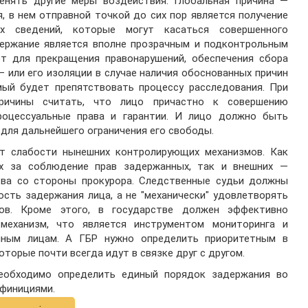
менять другие меры воздействия. Глобальная причина —
, в нем отправной точкой до сих пор является получение
х сведений, которые могут касаться совершенного
держание является вполне прозрачным и подконтрольным
ют для прекращения правонарушений, обеспечения сбора
 или его изоляции в случае наличия обоснованных причин
емый будет препятствовать процессу расследования. При
ричины считать, что лицо причастно к совершению
роцессуальные права и гарантии. И лицо должно быть
 для дальнейшего ограничения его свободы.
т слабости нынешних контролирующих механизмов. Как
ых за соблюдение прав задержанных, так и внешних —
ства со стороны прокурора. Следственные судьи должны
сть задержания лица, а не "механически" удовлетворять
ов. Кроме этого, в государстве должен эффективно
механизм, что является инструментом мониторинга и
нным лицам. А ГБР нужно определить приоритетным в
торые почти всегда идут в связке друг с другом.
необходимо определить единый порядок задержания во
ефинициями.