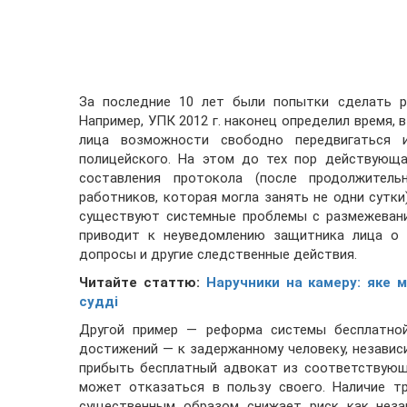
За последние 10 лет были попытки сделать р
Например, УПК 2012 г. наконец определил время,
лица возможности свободно передвигаться 
полицейского. На этом до тех пор действующа
составления протокола (после продолжитель
работников, которая могла занять не одни сутки
существуют системные проблемы с размежевание
приводит к неуведомлению защитника лица о 
допросы и другие следственные действия.
Читайте статтю:
Наручники на камеру: яке 
судді
Другой пример — реформа системы бесплатной
достижений — к задержанному человеку, независи
прибыть бесплатный адвокат из соответствующе
может отказаться в пользу своего. Наличие т
существенным образом снижает риск как неза