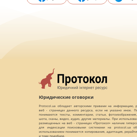
Юридические оговорки
Protocol.ua обладает авторскими правами на информацию,
веб - страницах данного ресурса, если не указано иное. 
понимаются тексты, комментарии, статьи, фотоизображения,
шота, сканы, видео, аудио, другие материалы. При использов
размещенных на веб - страницах «Протокол» наличие гиперс
для индексации поисковыми системами на protocol.ua об
использованием понимается копирования, адаптация, рерайти
и тому подобное.