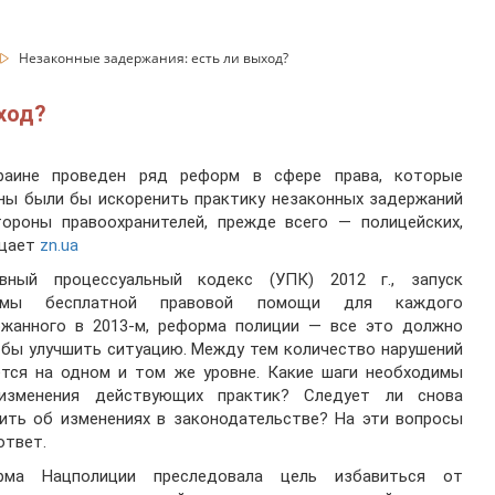
Незаконные задержания: есть ли выход?
ход?
раине проведен ряд реформ в сфере права, которые
ны были бы искоренить практику незаконных задержаний
тороны правоохранителей, прежде всего — полицейских,
щает
zn.ua
овный процессуальный кодекс (УПК) 2012 г., запуск
емы бесплатной правовой помощи для каждого
ржанного в 2013-м, реформа полиции — все это должно
бы улучшить ситуацию. Между тем количество нарушений
ется на одном и том же уровне. Какие шаги необходимы
изменения действующих практик? Следует ли снова
ить об изменениях в законодательстве? На эти вопросы
ответ.
рма Нацполиции преследовала цель избавиться от