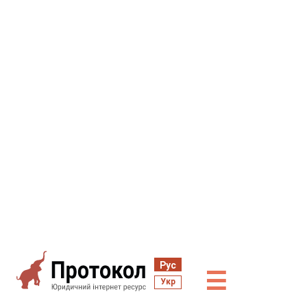
Рус
☰
Укр