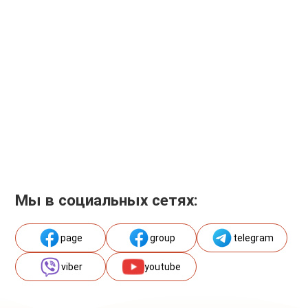
Мы в социальных сетях:
page
group
telegram
viber
youtube