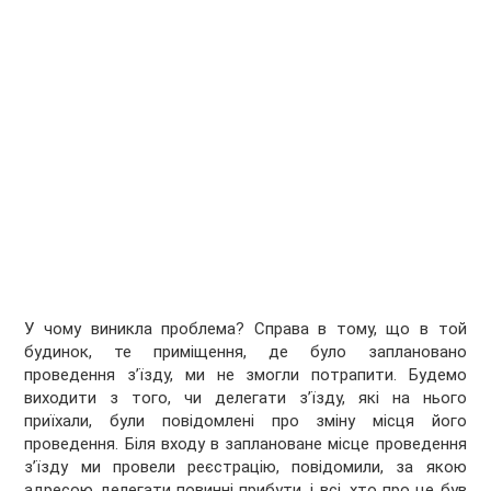
У чому виникла проблема? Справа в тому, що в той
будинок, те приміщення, де було заплановано
проведення з’їзду, ми не змогли потрапити. Будемо
виходити з того, чи делегати з’їзду, які на нього
приїхали, були повідомлені про зміну місця його
проведення. Біля входу в заплановане місце проведення
з’їзду ми провели реєстрацію, повідомили, за якою
адресою делегати повинні прибути, і всі, хто про це був