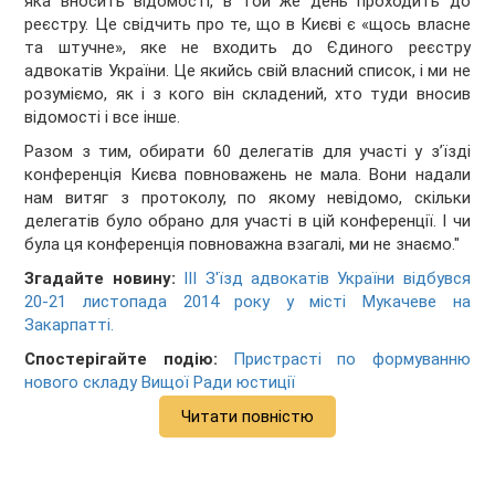
яка вносить відомості, в той же день проходить до
реєстру. Це свідчить про те, що в Києві є «щось власне
та штучне», яке не входить до Єдиного реєстру
адвокатів України. Це якийсь свій власний список, і ми не
розуміємо, як і з кого він складений, хто туди вносив
відомості і все інше.
Разом з тим, обирати 60 делегатів для участі у з’їзді
конференція Києва повноважень не мала. Вони надали
нам витяг з протоколу, по якому невідомо, скільки
делегатів було обрано для участі в цій конференції. І чи
була ця конференція повноважна взагалі, ми не знаємо."
Згадайте новину:
ІІІ З'їзд адвокатів України відбувся
20-21 листопада 2014 року у місті Мукачеве на
Закарпатті.
Спостерігайте подію:
Пристрасті по формуванню
нового складу Вищої Ради юстиції
Читати повністю