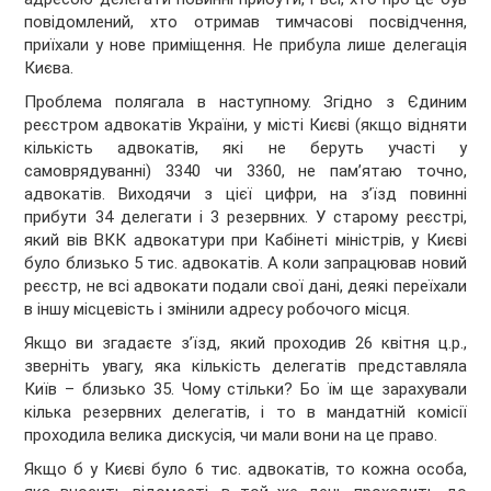
повідомлений, хто отримав тимчасові посвідчення,
приїхали у нове приміщення. Не прибула лише делегація
Києва.
Проблема полягала в наступному. Згідно з Єдиним
реєстром адвокатів України, у місті Києві (якщо відняти
кількість адвокатів, які не беруть участі у
самоврядуванні) 3340 чи 3360, не пам’ятаю точно,
адвокатів. Виходячи з цієї цифри, на з’їзд повинні
прибути 34 делегати і 3 резервних. У старому реєстрі,
який вів ВКК адвокатури при Кабінеті міністрів, у Києві
було близько 5 тис. адвокатів. А коли запрацював новий
реєстр, не всі адвокати подали свої дані, деякі переїхали
в іншу місцевість і змінили адресу робочого місця.
Якщо ви згадаєте з’їзд, який проходив 26 квітня ц.р.,
зверніть увагу, яка кількість делегатів представляла
Київ – близько 35. Чому стільки? Бо їм ще зарахували
кілька резервних делегатів, і то в мандатній комісії
проходила велика дискусія, чи мали вони на це право.
Якщо б у Києві було 6 тис. адвокатів, то кожна особа,