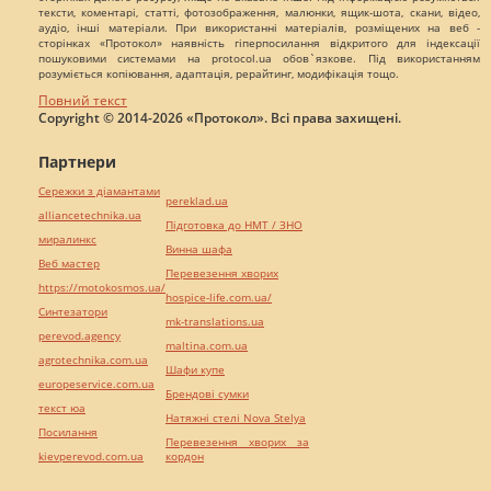
тексти, коментарі, статті, фотозображення, малюнки, ящик-шота, скани, відео,
аудіо, інші матеріали. При використанні матеріалів, розміщених на веб -
сторінках «Протокол» наявність гіперпосилання відкритого для індексації
пошуковими системами на protocol.ua обов`язкове. Під використанням
розуміється копіювання, адаптація, рерайтинг, модифікація тощо.
Повний текст
Copyright © 2014-2026 «Протокол». Всі права захищені.
Партнери
Сережки з діамантами
pereklad.ua
alliancetechnika.ua
Підготовка до НМТ / ЗНО
миралинкс
Винна шафа
Веб мастер
Перевезення хворих
https://motokosmos.ua/
hospice-life.com.ua/
Синтезатори
mk-translations.ua
perevod.agency
maltina.com.ua
agrotechnika.com.ua
Шафи купе
europeservice.com.ua
Брендові сумки
текст юа
Натяжні стелі Nova Stelya
Посилання
Перевезення хворих за
kievperevod.com.ua
кордон