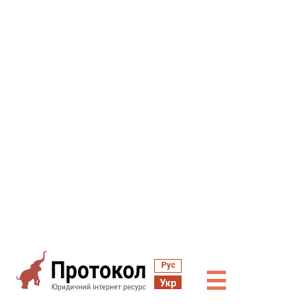
Рус
☰
Укр