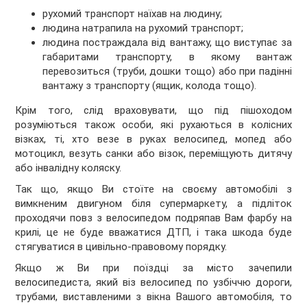
рухомий транспорт наїхав на людину;
людина натрапила на рухомий транспорт;
людина постраждала від вантажу, що виступає за
габаритами транспорту, в якому вантаж
перевозиться (труби, дошки тощо) або при падінні
вантажу з транспорту (ящик, колода тощо).
Крім того, слід враховувати, що під пішоходом
розуміються також особи, які рухаються в колісних
візках, ті, хто везе в руках велосипед, мопед або
мотоцикл, везуть санки або візок, переміщують дитячу
або інвалідну коляску.
Так що, якщо Ви стоїте на своєму автомобілі з
вимкненим двигуном біля супермаркету, а підліток
проходячи повз з велосипедом подряпав Вам фарбу на
крилі, це не буде вважатися ДТП, і така шкода буде
стягуватися в цивільно-правовому порядку.
Якщо ж Ви при поїздці за місто зачепили
велосипедиста, який віз велосипед по узбіччю дороги,
трубами, виставленими з вікна Вашого автомобіля, то