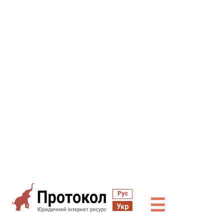
Рус
☰
Укр