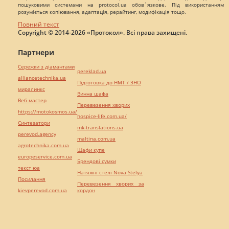
пошуковими системами на protocol.ua обов`язкове. Під використанням
розуміється копіювання, адаптація, рерайтинг, модифікація тощо.
Повний текст
Copyright © 2014-2026 «Протокол». Всі права захищені.
Партнери
Сережки з діамантами
pereklad.ua
alliancetechnika.ua
Підготовка до НМТ / ЗНО
миралинкс
Винна шафа
Веб мастер
Перевезення хворих
https://motokosmos.ua/
hospice-life.com.ua/
Синтезатори
mk-translations.ua
perevod.agency
maltina.com.ua
agrotechnika.com.ua
Шафи купе
europeservice.com.ua
Брендові сумки
текст юа
Натяжні стелі Nova Stelya
Посилання
Перевезення хворих за
kievperevod.com.ua
кордон