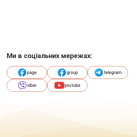
Ми в соціальних мережах:
page
group
telegram
viber
youtube