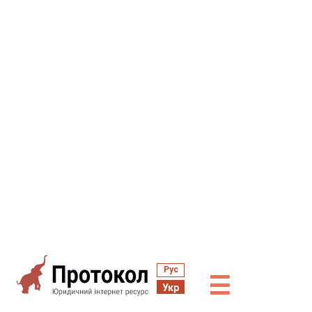
Рус
☰
Укр