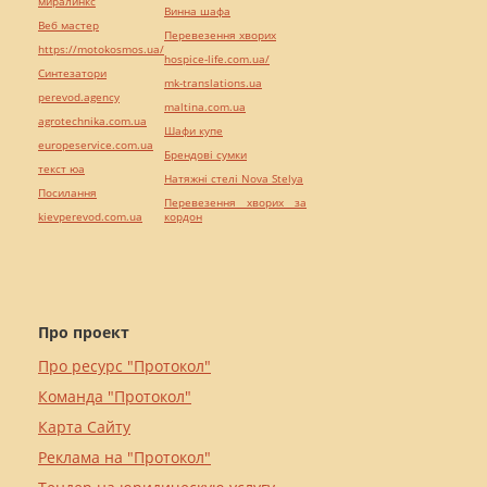
миралинкс
Винна шафа
Веб мастер
Перевезення хворих
https://motokosmos.ua/
hospice-life.com.ua/
Синтезатори
mk-translations.ua
perevod.agency
maltina.com.ua
agrotechnika.com.ua
Шафи купе
europeservice.com.ua
Брендові сумки
текст юа
Натяжні стелі Nova Stelya
Посилання
Перевезення хворих за
kievperevod.com.ua
кордон
Про проект
Про ресурс "Протокол"
Команда "Протокол"
Карта Сайту
Реклама на "Протокол"