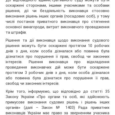
До відповідного адміністративного суду можуть бути
оскаржені сторонами, іншими учасниками та особами
рішення, дії чи бездіяльність виконавця стосовно
виконання рішень інших органів (посадових осіб), у тому
числі постанов приватного виконавця про стягнення
основної винагороди, витрат виконавчого провадження
та штрафів.
Рішення та дії виконавця щодо виконання судового
рішення можуть бути оскаржені протягом 10 робочих
днів з дня, коли особа дізналася або повинна була
дізнатися про порушення її прав, свобод чи законних
інтересів. Рішення виконавця про відкладення
проведення виконавчих дій може бути оскаржене
протягом 3 робочих днів з дня, коли особа дізналася
або повинна була дізнатися про порушення її прав,
свобод чи законних інтересів.
Крім того, інформуємо, що відповідно до статті 35
Закону України «Про органи та осіб, які здійснюють
примусове виконання судових рішень і рішень інших
органів» (далі – Закон № 1403) Рада приватних
виконавців України має право за зверненням учасника