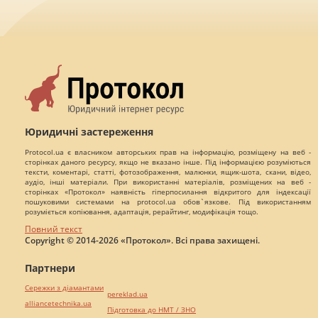
Юридичні застереження
Protocol.ua є власником авторських прав на інформацію, розміщену на веб -
сторінках даного ресурсу, якщо не вказано інше. Під інформацією розуміються
тексти, коментарі, статті, фотозображення, малюнки, ящик-шота, скани, відео,
аудіо, інші матеріали. При використанні матеріалів, розміщених на веб -
сторінках «Протокол» наявність гіперпосилання відкритого для індексації
пошуковими системами на protocol.ua обов`язкове. Під використанням
розуміється копіювання, адаптація, рерайтинг, модифікація тощо.
Повний текст
Copyright © 2014-2026 «Протокол». Всі права захищені.
Партнери
Сережки з діамантами
pereklad.ua
alliancetechnika.ua
Підготовка до НМТ / ЗНО