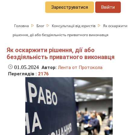
Зареєструватися
Ввійти
Головна
Блог
Консультації від юристів
Як оскаржити
рішення, дії або бездіяльність приватного виконавця
Як оскаржити рішення, дії або
бездіяльність приватного виконавця
01.05.2024
Автор:
Лента от Протокола
Переглядів :
2176