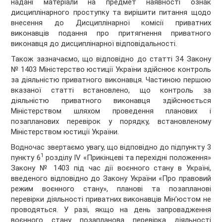
надані матеріали на предмет наявності ознак
дисциплінарного проступку та вирішити питання щодо
внесення до Дисциплінарної комісії приватних
виконавців подання про притягнення приватного
виконавця до дисциплінарної відповідальності.
Також зазначаємо, що відповідно до статті 34 Закону
№ 1403 Міністерство юстиції України здійснює контроль
за діяльністю приватного виконавця. Частиною першою
вказаної статті встановлено, що контроль за
діяльністю приватного виконавця здійснюється
Міністерством шляхом проведення планових і
позапланових перевірок у порядку, встановленому
Міністерством юстиції України.
Водночас звертаємо увагу, що відповідно до підпункту 3
1
пункту 6
розділу IV «Прикінцеві та перехідні положення»
Закону № 1403 під час дії воєнного стану в Україні,
введеного відповідно до Закону України «Про правовий
режим воєнного стану», планові та позапланові
перевірки діяльності приватних виконавців Мін’юстом не
проводяться. У разі, якщо на день запровадження
воєнного стану позапланова перевірка діяльності