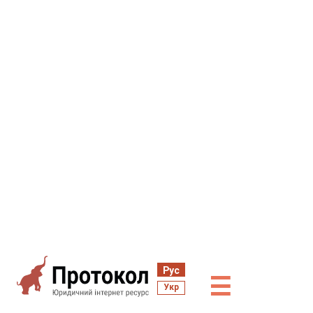
Рус
☰
Укр