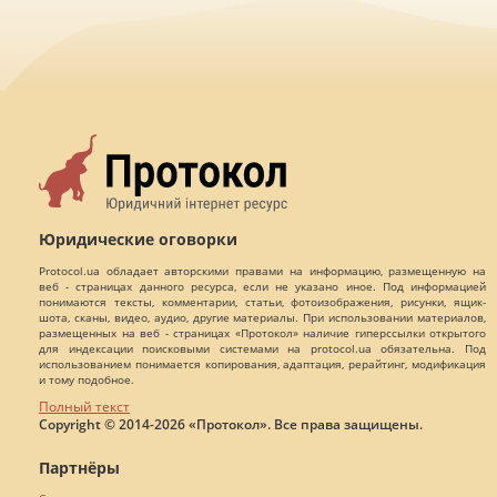
Юридические оговорки
Protocol.ua обладает авторскими правами на информацию, размещенную на
веб - страницах данного ресурса, если не указано иное. Под информацией
понимаются тексты, комментарии, статьи, фотоизображения, рисунки, ящик-
шота, сканы, видео, аудио, другие материалы. При использовании материалов,
размещенных на веб - страницах «Протокол» наличие гиперссылки открытого
для индексации поисковыми системами на protocol.ua обязательна. Под
использованием понимается копирования, адаптация, рерайтинг, модификация
и тому подобное.
Полный текст
Copyright © 2014-2026 «Протокол». Все права защищены.
Партнёры