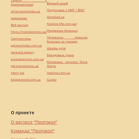
Серьги с
Винный шкаф
бриллиантами
Подготовка к НМТ / ВНО
alliancetechnika.ua
pereklad.ua
миралинкс
hospice-life.com.ua/
Веб мастер
Перевозка больных
https://motokosmos.ua/
Перевозка лежачих
Синтезаторы
больных за границу
agrotechnika.com.ua
Шкафы купе
perevod.agency
Брендовые сумки
europeservice.com.ua
Натяжные потолки Nova
mk-translations.ua
Stelya
текст юа
maltina.com.ua
kievperevod.com.ua
Cылки
О проекте
О ресурсе “Протокол”
Команда "Протокол"