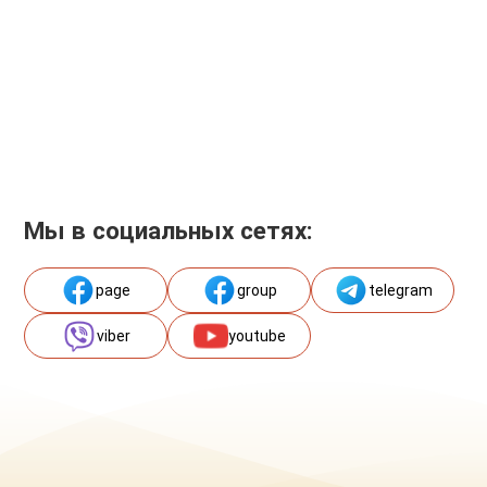
Мы в социальных сетях:
page
group
telegram
viber
youtube