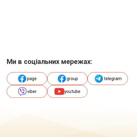
Ми в соціальних мережах:
page
group
telegram
viber
youtube