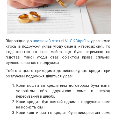
Відповідно до
частини 3 статті 61 СК України
у разі коли
хтось із подружжя уклав угоду саме в інтересах сім'ї, то
тоді капітал та інше майно, що було отримано на
підставі такої угоди стає об'єктом права спільної
сумісної власності подружжя.
Тобто з цього приходимо до висновку, що кредит при
розлученні подружжя ділиться у разі:
Коли кошти за кредитним договором були взяті
чоловіком або дружиною саме в період
перебування в шлюбі.
Коли кредит був взятий одним з подружжя саме
на користь сім'ї.
Коли кошти взяті в кредит були використані саме