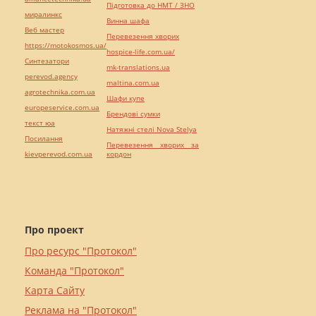
Підготовка до НМТ / ЗНО
миралинкс
Винна шафа
Веб мастер
Перевезення хворих
https://motokosmos.ua/
hospice-life.com.ua/
Синтезатори
mk-translations.ua
perevod.agency
maltina.com.ua
agrotechnika.com.ua
Шафи купе
europeservice.com.ua
Брендові сумки
текст юа
Натяжні стелі Nova Stelya
Посилання
Перевезення хворих за
kievperevod.com.ua
кордон
Про проект
Про ресурс "Протокол"
Команда "Протокол"
Карта Сайту
Реклама на "Протокол"