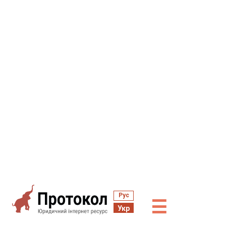
Рус
☰
Укр