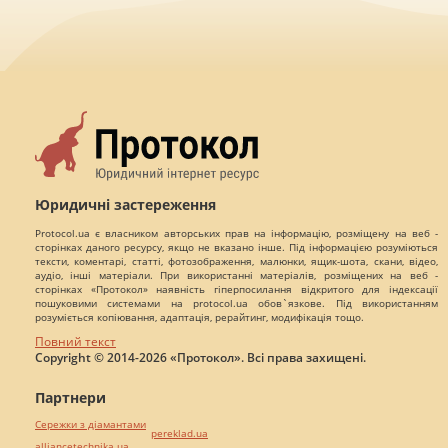
Юридичні застереження
Protocol.ua є власником авторських прав на інформацію, розміщену на веб -
сторінках даного ресурсу, якщо не вказано інше. Під інформацією розуміються
тексти, коментарі, статті, фотозображення, малюнки, ящик-шота, скани, відео,
аудіо, інші матеріали. При використанні матеріалів, розміщених на веб -
сторінках «Протокол» наявність гіперпосилання відкритого для індексації
пошуковими системами на protocol.ua обов`язкове. Під використанням
розуміється копіювання, адаптація, рерайтинг, модифікація тощо.
Повний текст
Copyright © 2014-2026 «Протокол». Всі права захищені.
Партнери
Сережки з діамантами
pereklad.ua
alliancetechnika.ua