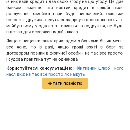
із них взяв кредит і дав свою згоду на цю угоду. Це дає
банкам гарантію, що взятий кредит в шлюбі після
розлучення сімейної пари буде виплачений, оскільки
чоловік і дружина несуть солідарну відповідальність і в
майбутньому у одного з колишнього подружжя, не буде
підстав для оскарження дій іншого.
Якщо з вищевказаним прикладом з банками більш-менш
все ясно, то в разі, якщо гроші взяті в борг за
договором позики в фізичної особи - не так все просто,
і судова практика тут не однакова.
Користуйтеся консультацією:
Фіктивний шлюб і його
наслідки: не так все просто як кажуть
Читати повністю