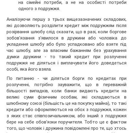
на сімейні потреби, а не на особисті потреби
одного з подружжя.
Аналізуючи першу з трьох вищезазначених складових,
які дозволяють розділити кредит між подружжям після
розірвання шлюбу слід сказати, що в разі, коли боргове
зобов'язання з'явилося в дружини або чоловіка до
укладення шлюбу або було успадковано або взяте під
час шлюбу, але за власним бажанням без урахування
думки дружини - то такий кредит при розлученні
подружжя не діляться і виплачувати його доведеться
особі, яка його взяла.
По питанню - чи діляться борги по кредитах при
розлученні, потрібно зауважити, що в переважній
більшості випадків, коли банки видають кредити на
великі суми фізичним особам, які складаються в
шлюбному союзі (більшість це на покупку майна), то такі
кредити або оформляються на обох з подружжя, кожен
з яких стає співпозичальником, або інший з подружжя
бере на себе обов'язки поручителя. Тобто це є фактом
того, що чоловік і дружина повідомлені про те, що хтось