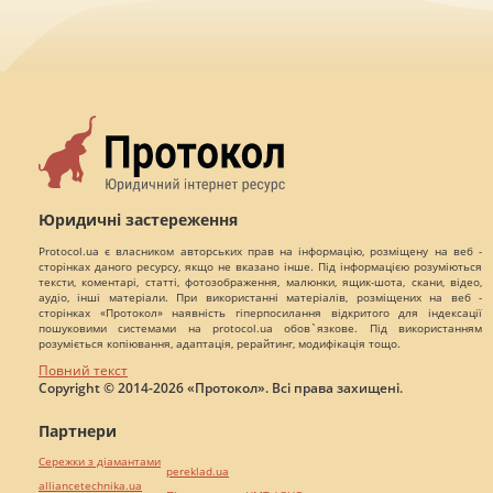
Юридичні застереження
Protocol.ua є власником авторських прав на інформацію, розміщену на веб -
сторінках даного ресурсу, якщо не вказано інше. Під інформацією розуміються
тексти, коментарі, статті, фотозображення, малюнки, ящик-шота, скани, відео,
аудіо, інші матеріали. При використанні матеріалів, розміщених на веб -
сторінках «Протокол» наявність гіперпосилання відкритого для індексації
пошуковими системами на protocol.ua обов`язкове. Під використанням
розуміється копіювання, адаптація, рерайтинг, модифікація тощо.
Повний текст
Copyright © 2014-2026 «Протокол». Всі права захищені.
Партнери
Сережки з діамантами
pereklad.ua
alliancetechnika.ua