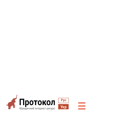
Рус
☰
Укр