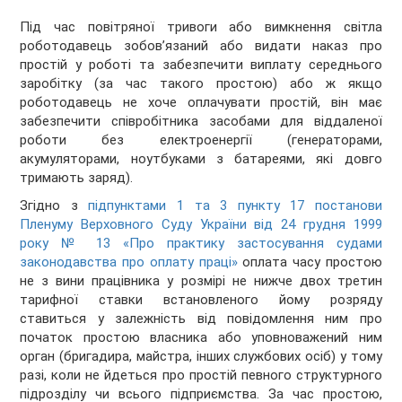
Під час повітряної тривоги або вимкнення світла
роботодавець зобов’язаний або видати наказ про
простій у роботі та забезпечити виплату середнього
заробітку (за час такого простою) або ж якщо
роботодавець не хоче оплачувати простій, він має
забезпечити співробітника засобами для віддаленої
роботи без електроенергії (генераторами,
акумуляторами, ноутбуками з батареями, які довго
тримають заряд).
Згідно з
підпунктами 1 та 3 пункту 17 постанови
Пленуму Верховного Суду України від 24 грудня 1999
року № 13 «Про практику застосування судами
законодавства про оплату праці»
оплата часу простою
не з вини працівника у розмірі не нижче двох третин
тарифної ставки встановленого йому розряду
ставиться у залежність від повідомлення ним про
початок простою власника або уповноважений ним
орган (бригадира, майстра, інших службових осіб) у тому
разі, коли не йдеться про простій певного структурного
підрозділу чи всього підприємства. За час простою,