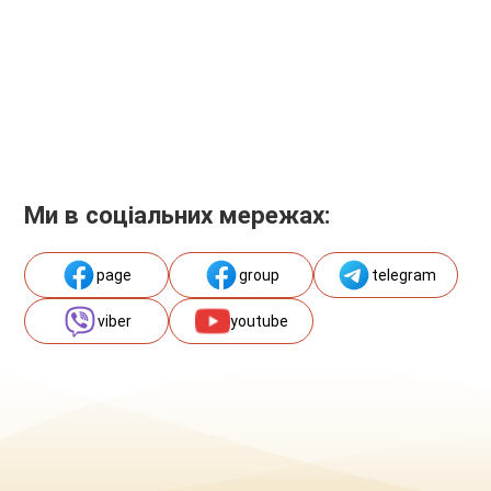
Ми в соціальних мережах:
page
group
telegram
viber
youtube