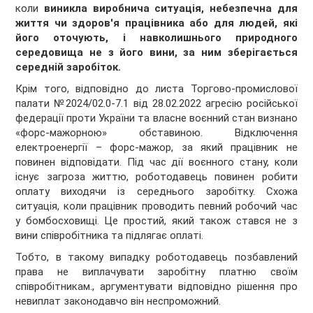
коли
виникла виробнича ситуація, небезпечна для
життя чи здоров'я працівника або для людей, які
його оточують, і навколишнього природного
середовища не з його вини, за ним зберігається
середній заробіток.
Крім того, відповідно до листа Торгово-промислової
палати №2024/02.0-7.1 від 28.02.2022 агресію російської
федерації проти України та власне воєнний стан визнано
«форс-мажорною» обставиною. Відключення
електроенергії – форс-мажор, за який працівник не
повинен відповідати. Під час дії воєнного стану, коли
існує загроза життю, роботодавець повинен робити
оплату виходячи із середнього заробітку. Схожа
ситуація, коли працівник проводить певний робочий час
у бомбосховищі. Це простий, який також стався не з
вини співробітника та підлягає оплаті.
Тобто, в такому випадку роботодавець позбавлений
права не виплачувати заробітну платню своїм
співробітникам., аргументувати відповідно рішення про
невиплат законодавчо він неспроможний.