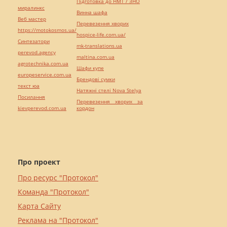
Підготовка до НМТ / ЗНО
миралинкс
Винна шафа
Веб мастер
Перевезення хворих
https://motokosmos.ua/
hospice-life.com.ua/
Синтезатори
mk-translations.ua
perevod.agency
maltina.com.ua
agrotechnika.com.ua
Шафи купе
europeservice.com.ua
Брендові сумки
текст юа
Натяжні стелі Nova Stelya
Посилання
Перевезення хворих за
kievperevod.com.ua
кордон
Про проект
Про ресурс "Протокол"
Команда "Протокол"
Карта Сайту
Реклама на "Протокол"