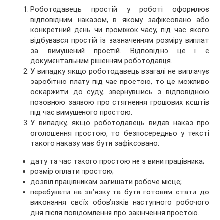
Роботодавець простій у роботі оформлює
відповідним наказом, в якому зафіксовано або
конкретний день чи проміжок часу, під час якого
відбувався простій із зазначенням розміру виплат
за вимушений простій. Відповідно це і є
документальним рішенням роботодавця.
У випадку якщо роботодавець взагалі не виплачує
заробітню плату під час простою, то це можливо
оскаржити до суду, звернувшись з відповідною
позовною заявою про стягнення грошових коштів
під час вимушеного простою.
У випадку, якщо роботодавець видав наказ про
оголошення простою, то безпосередньо у тексті
такого наказу має бути зафіксовано:
дату та час такого простою не з вини працівника;
розмір оплати простою;
дозвіл працівникам залишати робоче місце;
перебувати на зв’язку та бути готовим стати до
виконання своїх обов’язків наступного робочого
дня після повідомлення про закінчення простою.