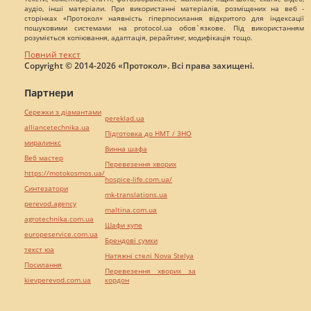
аудіо, інші матеріали. При використанні матеріалів, розміщених на веб -
сторінках «Протокол» наявність гіперпосилання відкритого для індексації
пошуковими системами на protocol.ua обов`язкове. Під використанням
розуміється копіювання, адаптація, рерайтинг, модифікація тощо.
Повний текст
Copyright © 2014-2026 «Протокол». Всі права захищені.
Партнери
Сережки з діамантами
pereklad.ua
alliancetechnika.ua
Підготовка до НМТ / ЗНО
миралинкс
Винна шафа
Веб мастер
Перевезення хворих
https://motokosmos.ua/
hospice-life.com.ua/
Синтезатори
mk-translations.ua
perevod.agency
maltina.com.ua
agrotechnika.com.ua
Шафи купе
europeservice.com.ua
Брендові сумки
текст юа
Натяжні стелі Nova Stelya
Посилання
Перевезення хворих за
kievperevod.com.ua
кордон