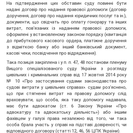
На підтвердження цих обставин суду повинні бути
надані договір про надання правової допомоги (договір
доручення, договір про надання юридичних послуг та ін.),
документи, що свідчать про оплату гонорару та інших
витрат, пов'язаних із наданням правової допомоги,
оформлені у встановленому законом порядку (квитанція
до прибуткового касового ордера, платіжне доручення
з відміткою банку або інший банківський документ,
касові чеки, посвідчення про відрядження).
Така позиція закріплена і у п. п. 47, 48 постанови пленуму
Вищого спеціалізованого суду України з розгляду
цивільних і кримінальних справ від 17 жовтня 2014 року
№ 10 «Про застосування судами законодавства про
судові витрати у цивільних справах». судам роз'яснено,
що при стягненні витрат на правову допомогу слід
враховувати, що особа, яка таку допомогу надавала,
має бути адвокатом (ст. 6 Закону України «Про
адвокатуру та адвокатську діяльність») або іншим
фахівцем у галузі права незалежно від того, чи така
особа брала участь у справі на підставі довіреності, чи
відповідного договору (статті 12, 46, 56 ЦПК України).