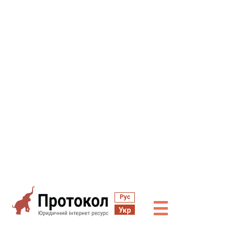
Рус
☰
Укр