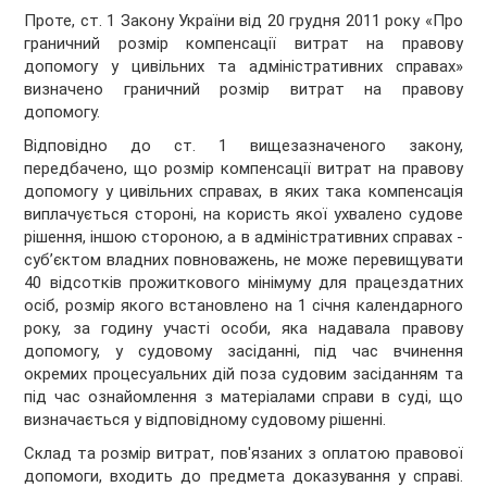
Проте, ст. 1 Закону України від 20 грудня 2011 року «Про
граничний розмір компенсації витрат на правову
допомогу у цивільних та адміністративних справах»
визначено граничний розмір витрат на правову
допомогу.
Відповідно до ст. 1 вищезазначеного закону,
передбачено, що розмір компенсації витрат на правову
допомогу у цивільних справах, в яких така компенсація
виплачується стороні, на користь якої ухвалено судове
рішення, іншою стороною, а в адміністративних справах -
суб’єктом владних повноважень, не може перевищувати
40 відсотків прожиткового мінімуму для працездатних
осіб, розмір якого встановлено на 1 січня календарного
року, за годину участі особи, яка надавала правову
допомогу, у судовому засіданні, під час вчинення
окремих процесуальних дій поза судовим засіданням та
під час ознайомлення з матеріалами справи в суді, що
визначається у відповідному судовому рішенні.
Склад та розмір витрат, пов'язаних з оплатою правової
допомоги, входить до предмета доказування у справі.