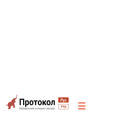
Рус
☰
Укр