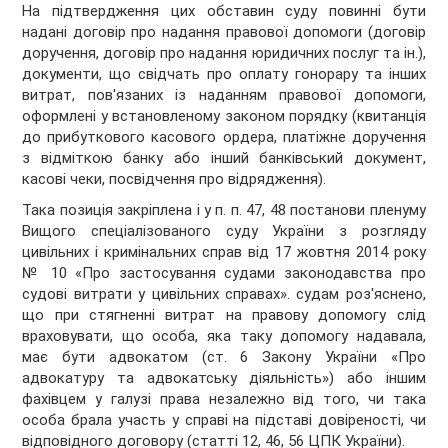
На підтвердження цих обставин суду повинні бути
надані договір про надання правової допомоги (договір
доручення, договір про надання юридичних послуг та ін.),
документи, що свідчать про оплату гонорару та інших
витрат, пов'язаних із наданням правової допомоги,
оформлені у встановленому законом порядку (квитанція
до прибуткового касового ордера, платіжне доручення
з відміткою банку або інший банківський документ,
касові чеки, посвідчення про відрядження).
Така позиція закріплена і у п. п. 47, 48 постанови пленуму
Вищого спеціалізованого суду України з розгляду
цивільних і кримінальних справ від 17 жовтня 2014 року
№ 10 «Про застосування судами законодавства про
судові витрати у цивільних справах». судам роз'яснено,
що при стягненні витрат на правову допомогу слід
враховувати, що особа, яка таку допомогу надавала,
має бути адвокатом (ст. 6 Закону України «Про
адвокатуру та адвокатську діяльність») або іншим
фахівцем у галузі права незалежно від того, чи така
особа брала участь у справі на підставі довіреності, чи
відповідного договору (статті 12, 46, 56 ЦПК України).