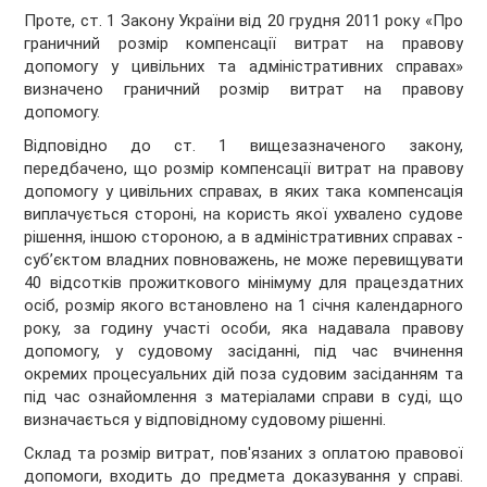
Проте, ст. 1 Закону України від 20 грудня 2011 року «Про
граничний розмір компенсації витрат на правову
допомогу у цивільних та адміністративних справах»
визначено граничний розмір витрат на правову
допомогу.
Відповідно до ст. 1 вищезазначеного закону,
передбачено, що розмір компенсації витрат на правову
допомогу у цивільних справах, в яких така компенсація
виплачується стороні, на користь якої ухвалено судове
рішення, іншою стороною, а в адміністративних справах -
суб’єктом владних повноважень, не може перевищувати
40 відсотків прожиткового мінімуму для працездатних
осіб, розмір якого встановлено на 1 січня календарного
року, за годину участі особи, яка надавала правову
допомогу, у судовому засіданні, під час вчинення
окремих процесуальних дій поза судовим засіданням та
під час ознайомлення з матеріалами справи в суді, що
визначається у відповідному судовому рішенні.
Склад та розмір витрат, пов'язаних з оплатою правової
допомоги, входить до предмета доказування у справі.