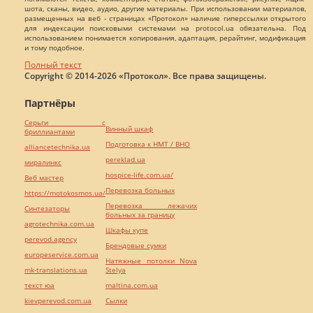
шота, сканы, видео, аудио, другие материалы. При использовании материалов,
размещенных на веб - страницах «Протокол» наличие гиперссылки открытого
для индексации поисковыми системами на protocol.ua обязательна. Под
использованием понимается копирования, адаптация, рерайтинг, модификация
и тому подобное.
Полный текст
Copyright © 2014-2026 «Протокол». Все права защищены.
Партнёры
Серьги с
Винный шкаф
бриллиантами
Подготовка к НМТ / ВНО
alliancetechnika.ua
pereklad.ua
миралинкс
hospice-life.com.ua/
Веб мастер
Перевозка больных
https://motokosmos.ua/
Перевозка лежачих
Синтезаторы
больных за границу
agrotechnika.com.ua
Шкафы купе
perevod.agency
Брендовые сумки
europeservice.com.ua
Натяжные потолки Nova
mk-translations.ua
Stelya
текст юа
maltina.com.ua
kievperevod.com.ua
Cылки