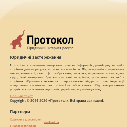
Юридичні застереження
Protocol.ua є власником авторських прав на інформацію, розміщену на веб -
сторінках даного ресурсу, якщо не вказано інше. Під інформацією розуміються
тексти, коментарі, статті, фотозображення, малюнки, ящик-шота, скани, відео,
аудіо, інші матеріали. При використанні матеріалів, розміщених на веб -
сторінках «Протокол» наявність гіперпосилання відкритого для індексації
пошуковими системами на protocol.ua обов`язкове. Під використанням
розуміється копіювання, адаптація, рерайтинг, модифікація тощо.
Повний текст
Copyright © 2014-2026 «Протокол». Всі права захищені.
Партнери
Сережки з діамантами
pereklad.ua
alliancetechnika.ua