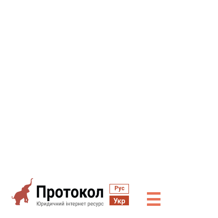
Рус
☰
Укр