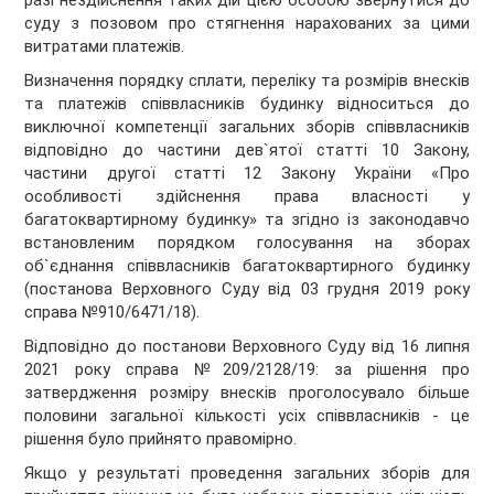
разі нездійснення таких дій цією особою звернутися до
суду з позовом про стягнення нарахованих за цими
витратами платежів.
Визначення порядку сплати, переліку та розмірів внесків
та платежів співвласників будинку відноситься до
виключної компетенції загальних зборів співвласників
відповідно до частини дев`ятої статті 10 Закону,
частини другої статті 12 Закону України «Про
особливості здійснення права власності у
багатоквартирному будинку» та згідно із законодавчо
встановленим порядком голосування на зборах
об`єднання співвласників багатоквартирного будинку
(постанова Верховного Суду від 03 грудня 2019 року
справа №910/6471/18).
Відповідно до постанови Верховного Суду від 16 липня
2021 року справа №209/2128/19: за рішення про
затвердження розміру внесків проголосувало більше
половини загальної кількості усіх співвласників - це
рішення було прийнято правомірно.
Якщо у результаті проведення загальних зборів для