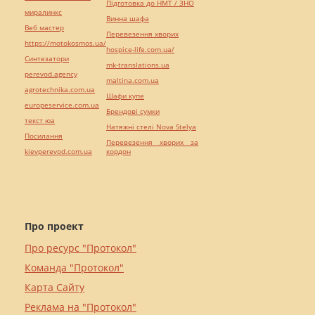
Підготовка до НМТ / ЗНО
миралинкс
Винна шафа
Веб мастер
Перевезення хворих
https://motokosmos.ua/
hospice-life.com.ua/
Синтезатори
mk-translations.ua
perevod.agency
maltina.com.ua
agrotechnika.com.ua
Шафи купе
europeservice.com.ua
Брендові сумки
текст юа
Натяжні стелі Nova Stelya
Посилання
Перевезення хворих за
kievperevod.com.ua
кордон
Про проект
Про ресурс "Протокол"
Команда "Протокол"
Карта Сайту
Реклама на "Протокол"