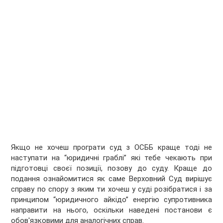
Якщо не хочеш програти суд з ОСББ краще тоді не
наступати на “юридичні граблі” які тебе чекають при
підготовці своєї позиції, позову до суду. Краще до
подання ознайомитися як саме Верховний Суд вирішує
справу по спору з яким ти хочеш у суді розібратися і за
принципом “юридичного айкідо” енергію супротивника
направити на нього, оскільки наведені постанови є
обов'язковими для аналогічних справ.