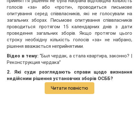
прийняття рішення не була набрана відповідна кількість
голосів «за» або «проти», проводиться письмове
опитування серед співвласників, які не голосували на
загальних зборах. Письмове опитування співвласників
проводиться протягом 15 календарних днів з дати
проведення загальних зборів. Якщо протягом цього
строку необхідну кількість голосів «за» не набрано,
рішення вважається неприйнятими.
Відео в тему:
“Был чердак, а стала квартира, законно? |
Реконструкция чердака”
2. Які суди розглядають справи щодо визнання
недійсним рішення установчих зборів ОСББ?
Читати повністю