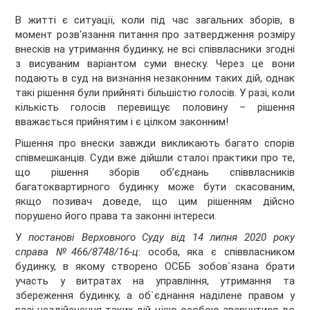
В житті є ситуації, коли під час загальних зборів, в
момент розв'язання питання про затвердження розміру
внесків на утримання будинку, не всі співвласники згодні
з висуваним варіантом суми внеску. Через це вони
подають в суд на визнання незаконним таких дій, однак
такі рішення були прийняті більшістю голосів. У разі, коли
кількість голосів перевищує половину – рішення
вважається прийнятим і є цілком законним!
Рішення про внески завжди викликають багато спорів
співмешканців. Суди вже дійшли сталої практики про те,
що рішення зборів об’єднань співвласників
багатоквартирного будинку може бути скасованим,
якщо позивач доведе, що цим рішенням дійсно
порушено його права та законні інтереси.
У
постанові Верховного Суду від 14 липня 2020 року
справа №466/8748/16-ц
: особа, яка є співвласником
будинку, в якому створено ОСББ зобов`язана брати
участь у витратах на управління, утримання та
збереження будинку, а об`єднання наділене правом у