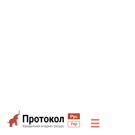
Рус
☰
Укр