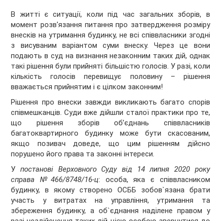
В житті є ситуації, коли під час загальних зборів, в
момент розв'язання питання про затвердження розміру
внесків на утримання будинку, не всі співвласники згодні
з висуваним варіантом суми внеску. Через це вони
подають в суд на визнання незаконним таких дій, однак
такі рішення були прийняті більшістю голосів. У разі, коли
кількість голосів перевищує половину – рішення
вважається прийнятим і є цілком законним!
Рішення про внески завжди викликають багато спорів
співмешканців. Суди вже дійшли сталої практики про те,
що рішення зборів об’єднань співвласників
багатоквартирного будинку може бути скасованим,
якщо позивач доведе, що цим рішенням дійсно
порушено його права та законні інтереси.
У
постанові Верховного Суду від 14 липня 2020 року
справа №466/8748/16-ц
: особа, яка є співвласником
будинку, в якому створено ОСББ зобов`язана брати
участь у витратах на управління, утримання та
збереження будинку, а об`єднання наділене правом у