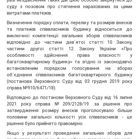
разі нездійснення таких дій цією особою звернутися до
суду з позовом про стягнення нарахованих за цими
витратами платежів.
Визначення порядку сплати, переліку та розмірів внесків
та платежів співвласників будинку відноситься до
виключної компетенції загальних зборів співвласників
відповідно до частини дев`ятої статті 10 Закону,
частини другої статті 12 Закону України «Про
особливості здійснення права власності у
багатоквартирному будинку» та згідно із законодавчо
встановленим порядком голосування на зборах
об`єднання співвласників багатоквартирного будинку
(постанова Верховного Суду від 03 грудня 2019 року
справа №910/6471/18).
Відповідно до постанови Верховного Суду від 16 липня
2021 року справа №209/2128/19: за рішення про
затвердження розміру внесків проголосувало більше
половини загальної кількості усіх співвласників - це
рішення було прийнято правомірно.
Якщо у результаті проведення загальних зборів для