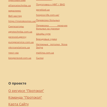
Подготовка к НМТ / ВНО
alliancetechnika.ua
pereklad.ua
миралинкс
hospice-life.com.ua/
Веб мастер
Перевозка больных
https://motokosmos.ua/
Перевозка лежачих
Синтезаторы
больных за границу
agrotechnika.com.ua
Шкафы купе
perevod.agency
Брендовые сумки
europeservice.com.ua
Натяжные потолки Nova
mk-translations.ua
Stelya
текст юа
maltina.com.ua
kievperevod.com.ua
Cылки
О проекте
О ресурсе “Протокол”
Команда "Протокол"
Карта Сайту