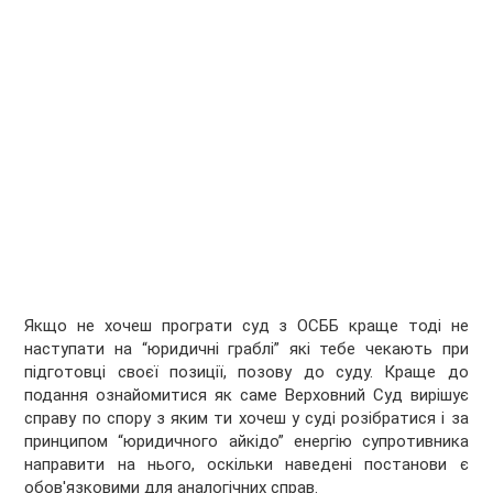
Якщо не хочеш програти суд з ОСББ краще тоді не
наступати на “юридичні граблі” які тебе чекають при
підготовці своєї позиції, позову до суду. Краще до
подання ознайомитися як саме Верховний Суд вирішує
справу по спору з яким ти хочеш у суді розібратися і за
принципом “юридичного айкідо” енергію супротивника
направити на нього, оскільки наведені постанови є
обов'язковими для аналогічних справ.