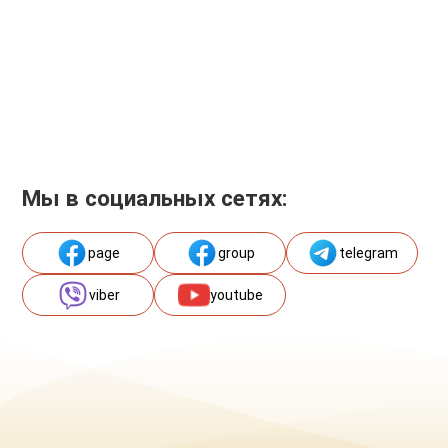
Мы в социальных сетях:
page
group
telegram
viber
youtube