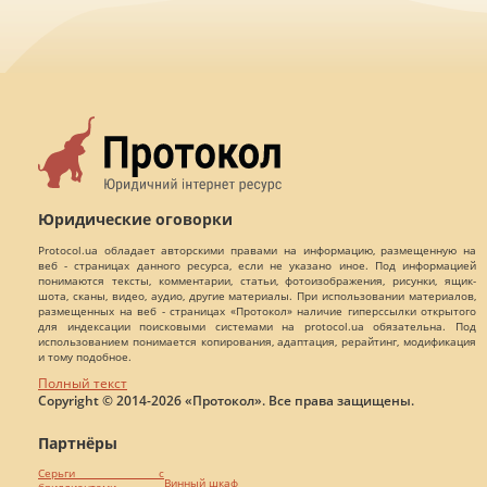
Юридические оговорки
Protocol.ua обладает авторскими правами на информацию, размещенную на
веб - страницах данного ресурса, если не указано иное. Под информацией
понимаются тексты, комментарии, статьи, фотоизображения, рисунки, ящик-
шота, сканы, видео, аудио, другие материалы. При использовании материалов,
размещенных на веб - страницах «Протокол» наличие гиперссылки открытого
для индексации поисковыми системами на protocol.ua обязательна. Под
использованием понимается копирования, адаптация, рерайтинг, модификация
и тому подобное.
Полный текст
Copyright © 2014-2026 «Протокол». Все права защищены.
Партнёры
Серьги с
Винный шкаф
бриллиантами