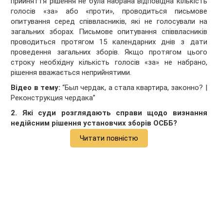
прийняття рішення не була набрана відповідна кількість
голосів «за» або «проти», проводиться письмове
опитування серед співвласників, які не голосували на
загальних зборах. Письмове опитування співвласників
проводиться протягом 15 календарних днів з дати
проведення загальних зборів. Якщо протягом цього
строку необхідну кількість голосів «за» не набрано,
рішення вважається неприйнятими.
Відео в тему:
“Был чердак, а стала квартира, законно? |
Реконструкция чердака”
2. Які суди розглядають справи щодо визнання
недійсним рішення установчих зборів ОСББ?
Читати повністю