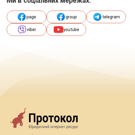
Ми в соціальних мережах:
page
group
telegram
viber
youtube