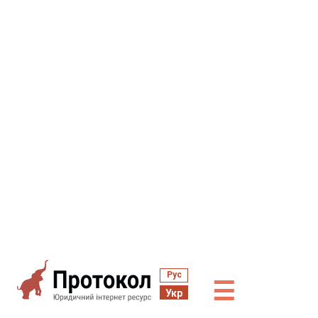
Рус
☰
Укр