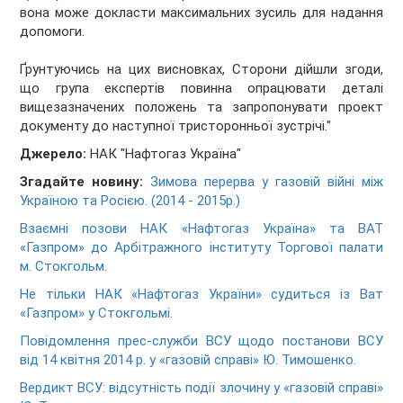
вона може докласти максимальних зусиль для надання
допомоги.
Ґрунтуючись на цих висновках, Сторони дійшли згоди,
що група експертів повинна опрацювати деталі
вищезазначених положень та запропонувати проект
документу до наступної тристоронньої зустрічі."
Джерело:
НАК "Нафтогаз Україна"
Згадайте новину:
Зимова перерва у газовій війні між
Україною та Росією. (2014 - 2015р.)
Взаємні позови НАК «Нафтогаз Україна» та ВАТ
«Газпром» до Арбітражного інституту Торгової палати
м. Стокгольм.
Не тільки НАК «Нафтогаз України» судиться із Ват
«Газпром» у Стокгольмі.
Повідомлення прес-служби ВСУ щодо постанови ВСУ
від 14 квітня 2014 р. у «газовій справі» Ю. Тимошенко.
Вердикт ВСУ: відсутність події злочину у «газовій справі»