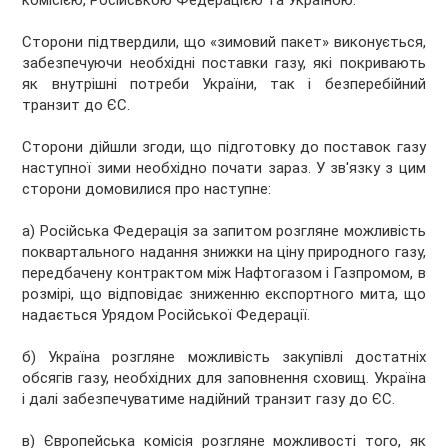
комісією, Російською Федерацією та Україною.
Сторони підтвердили, що «зимовий пакет» виконується,
забезпечуючи необхідні поставки газу, які покривають
як внутрішні потреби України, так і безперебійний
транзит до ЄС.
Сторони дійшли згоди, що підготовку до поставок газу
наступної зими необхідно почати зараз. У зв'язку з цим
сторони домовилися про наступне:
а) Російська Федерація за запитом розгляне можливість
поквартального надання знижки на ціну природного газу,
передбачену контрактом між Нафтогазом і Газпромом, в
розмірі, що відповідає зниженню експортного мита, що
надається Урядом Російської Федерації.
б) Україна розгляне можливість закупівлі достатніх
обсягів газу, необхідних для заповнення сховищ. Україна
і далі забезпечуватиме надійний транзит газу до ЄС.
в) Європейська комісія розгляне можливості того, як