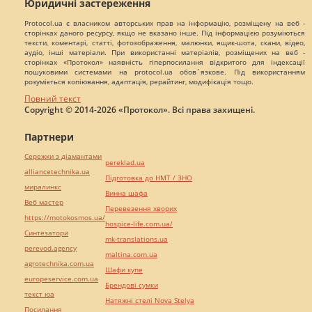
Юридичні застереження
Protocol.ua є власником авторських прав на інформацію, розміщену на веб -
сторінках даного ресурсу, якщо не вказано інше. Під інформацією розуміються
тексти, коментарі, статті, фотозображення, малюнки, ящик-шота, скани, відео,
аудіо, інші матеріали. При використанні матеріалів, розміщених на веб -
сторінках «Протокол» наявність гіперпосилання відкритого для індексації
пошуковими системами на protocol.ua обов`язкове. Під використанням
розуміється копіювання, адаптація, рерайтинг, модифікація тощо.
Повний текст
Copyright © 2014-2026 «Протокол». Всі права захищені.
Партнери
Сережки з діамантами
pereklad.ua
alliancetechnika.ua
Підготовка до НМТ / ЗНО
миралинкс
Винна шафа
Веб мастер
Перевезення хворих
https://motokosmos.ua/
hospice-life.com.ua/
Синтезатори
mk-translations.ua
perevod.agency
maltina.com.ua
agrotechnika.com.ua
Шафи купе
europeservice.com.ua
Брендові сумки
текст юа
Натяжні стелі Nova Stelya
Посилання