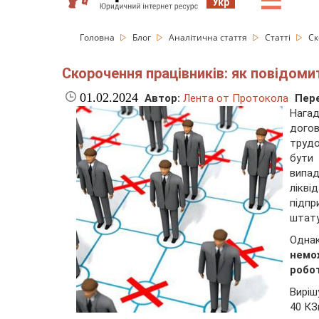
☰
Укр
Головна
Блог
Аналітична стаття
Статті
Ск
Скорочення працівників: як повідоми
01.02.2024
Автор:
Лента от Протокола
Пере
Нагад
догов
трудо
бути
випад
лікві
підпр
штату
Одна
немо
робо
Виріш
40 КЗ