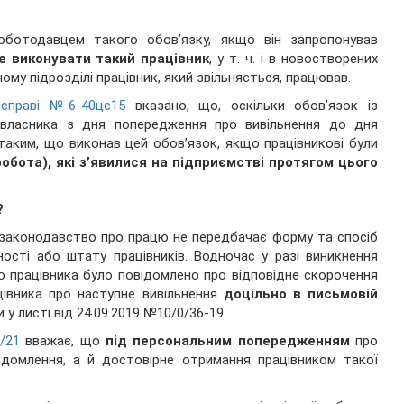
оботодавцем такого обов’язку, якщо він запропонував
же виконувати такий працівник
,
у т. ч. і в новостворених
ному підрозділі працівник, який звільняється, працював.
у
справі №6-40цс15
вказано, що, оскільки обов’язок із
 власника з дня попередження про вивільнення до дня
таким, що виконав цей обов’язок, якщо працівникові були
робота), які з’явилися на підприємстві протягом цього
?
м законодавство про працю не передбачає форму та спосіб
ості або штату працівників. Водночас у разі виникнення
о працівника було повідомлено про відповідне скорочення
цівника про наступне вивільнення
доцільно в письмовій
 у листі від 24.09.2019 №10/0/36-19.
/21
вважає, що
під персональним попередженням
про
ідомлення, а й достовірне отримання працівником такої