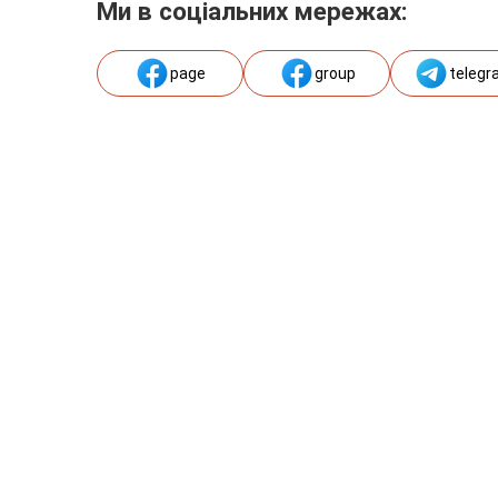
Ми в соціальних мережах:
page
group
telegr