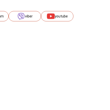
am
viber
youtube