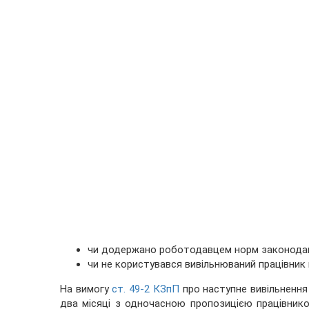
чи додержано роботодавцем норм законодавс
чи не користувався вивільнюваний працівник
На вимогу
ст. 49-2 КЗпП
про наступне вивільнення
два місяці з одночасною пропозицією працівников