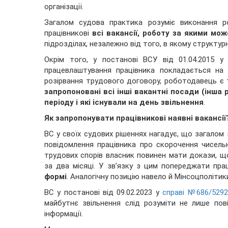
організації.
Загалом судова практика розуміє виконання р
працівникові
всі вакансії, роботу за якими мо
підрозділах
, незалежно від того, в якому структур
Окрім того, у постанові ВСУ від 01.04.2015 
працевлаштування працівника покладається на
розірвання трудового договору, роботодавець є 
запропоновані всі інші вакантні посади (інша 
періоду і які існували на день звільнення
.
Як запропонувати працівникові наявні вакансії
ВС у своїх судових рішеннях нагадує, що загало
повідомлення працівника про скорочення чисельн
трудових спорів власник повинен мати докази, щ
за два місяці. У зв’язку з цим попереджати пра
формі
. Аналогічну позицію навело й Мінсоцполітики
ВС у постанові від 09.02.2023 у
справі №686/5292
майбутнє звільнення слід розуміти не лише пов
інформації.