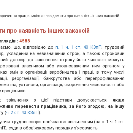
орочення працівників: як повідомити про наявність інших вакансій
ти про наявність інших вакансій
глядів :
4588
аємо, що, відповідно до
п. 1 ч. 1 ст. 40 КЗпП
, трудовий
ір, укладений на невизначений строк, а також строковий
вий договір до закінчення строку його чинності можуть
 розірвані власником або уповноваженим ним органом у
ках змін в організації виробництва і праці, в тому числі
дації, реорганізації, банкрутства або перепрофілювання
иємства, установи, організації, скорочення чисельності або
 працівників.
к звільнення з цієї підстави допускається,
якщо
жливо перевести працівника, за його згодою, на іншу
ту
(
ч. 2 ст. 40 КЗпП
).
уючи трудові спори, пов’язані зі звільненням (за п. 1 ч. 1 ст.
пП), суди в обов’язковому порядку з’ясовують: