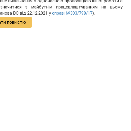
пне вивільнення з одночасною пропозицією іншої роботи є
изначитися з майбутнім працевлаштуванням на цьому
анова ВС від 22.12.2021 у
справі №303/798/17
).
ати повністю