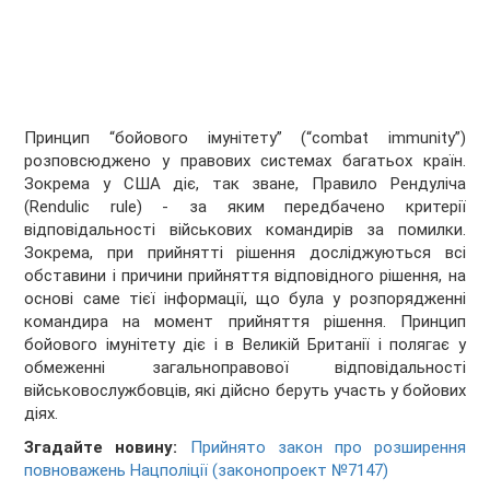
Принцип “бойового імунітету” (“combat immunity”)
розповсюджено у правових системах багатьох країн.
Зокрема у США діє, так зване, Правило Рендуліча
(Rendulic rule) - за яким передбачено критерії
відповідальності військових командирів за помилки.
Зокрема, при прийнятті рішення досліджуються всі
обставини і причини прийняття відповідного рішення, на
основі саме тієї інформації, що була у розпорядженні
командира на момент прийняття рішення. Принцип
бойового імунітету діє і в Великій Британії і полягає у
обмеженні загальноправової відповідальності
військовослужбовців, які дійсно беруть участь у бойових
діях.
Згадайте новину:
Прийнято закон про розширення
повноважень Нацполіції (законопроект №7147)