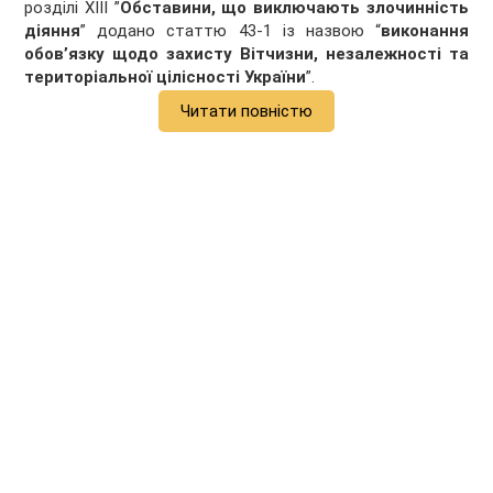
розділі XIII ”
Обставини, що виключають злочинність
діяння
” додано статтю 43-1 із назвою “
виконання
обов’язку щодо захисту Вітчизни, незалежності та
територіальної цілісності України
”.
Читати повністю