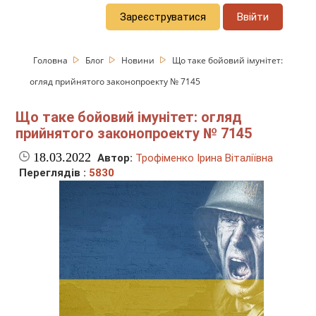
Зареєструватися
Ввійти
Головна
Блог
Новини
Що таке бойовий імунітет:
огляд прийнятого законопроекту № 7145
Що таке бойовий імунітет: огляд
прийнятого законопроекту № 7145
18.03.2022
Автор:
Трофіменко Ірина Віталіївна
Переглядів :
5830