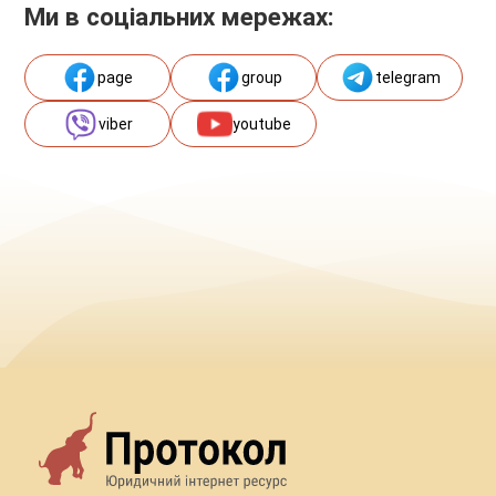
Ми в соціальних мережах:
page
group
telegram
viber
youtube