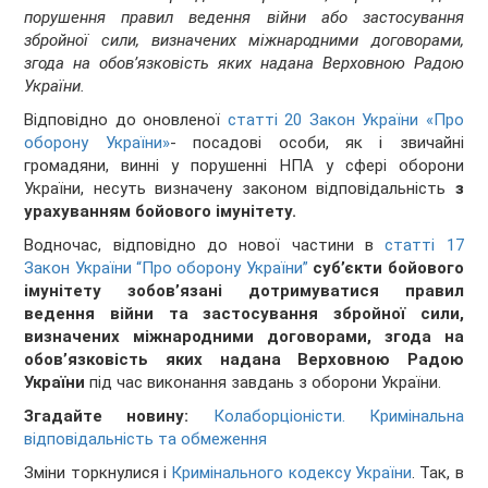
порушення правил ведення війни або застосування
збройної сили, визначених міжнародними договорами,
згода на обов’язковість яких надана Верховною Радою
України.
Відповідно до оновленої
статті 20 Закон України «Про
оборону України»
- посадові особи, як і звичайні
громадяни, винні у порушенні НПА у сфері оборони
України, несуть визначену законом відповідальність
з
урахуванням бойового імунітету.
Водночас, відповідно до нової частини в
статті 17
Закон України “Про оборону України”
суб’єкти бойового
імунітету зобов’язані дотримуватися правил
ведення війни та застосування збройної сили,
визначених міжнародними договорами, згода на
обов’язковість яких надана Верховною Радою
України
під час виконання завдань з оборони України.
Згадайте новину:
Колаборціоністи. Кримінальна
відповідальність та обмеження
Зміни торкнулися і
Кримінального кодексу України
. Так, в