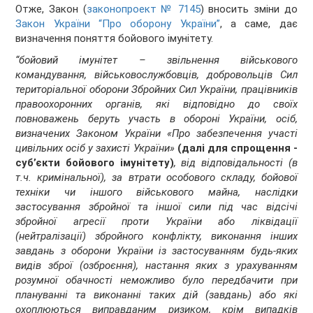
Отже, Закон (
законопроект № 7145
) вносить зміни до
Закон України “Про оборону України”
, а саме, дає
визначення поняття бойового імунітету.
“бойовий імунітет – звільнення військового
командування, військовослужбовців, добровольців Сил
територіальної оборони Збройних Сил України, працівників
правоохоронних органів, які відповідно до своїх
повноважень беруть участь в обороні України, осіб,
визначених Законом України «Про забезпечення участі
цивільних осіб у захисті України»
(далі для спрощення -
суб’єкти бойового імунітету)
, від відповідальності (в
т.ч. кримінальної), за втрати особового складу, бойової
техніки чи іншого військового майна, наслідки
застосування збройної та іншої сили під час відсічі
збройної агресії проти України або ліквідації
(нейтралізації) збройного конфлікту, виконання інших
завдань з оборони України із застосуванням будь-яких
видів зброї (озброєння), настання яких з урахуванням
розумної обачності неможливо було передбачити при
плануванні та виконанні таких дій (завдань) або які
охоплюються виправданим ризиком, крім випадків