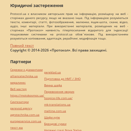
Юридичні застереження
Protocol.ua є власником авторських прав на інформацію, розміщену на веб -
сторінках даного ресурсу, якщо не вказано інше. Під інформацією розуміються
тексти, коментарі, статті, фотозображення, малюнки, ящик-шота, скани, відео,
аудіо, інші матеріали. При використанні матеріалів, розміщених на веб -
сторінках «Протокол» наявність гіперпосилання відкритого для індексації
пошуковими системами на protocol.ua обов`язкове. Під використанням
розуміється копіювання, адаптація, рерайтинг, модифікація тощо.
Повний текст
Copyright © 2014-2026 «Протокол». Всі права захищені.
Партнери
Сережки з діамантами
pereklad.ua
alliancetechnika.ua
Підготовка до НМТ / ЗНО
миралинкс
Винна шафа
Веб мастер
Перевезення хворих
https://motokosmos.ua/
hospice-life.com.ua/
Синтезатори
mk-translations.ua
perevod.agency
maltina.com.ua
agrotechnika.com.ua
Шафи купе
europeservice.com.ua
Брендові сумки
текст юа
Натяжні стелі Nova Stelya