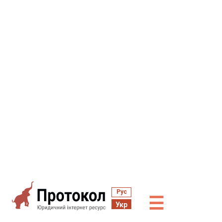
Рус
☰
Укр