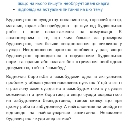
якщо на нього пишуть необґрунтовані скарги
Відповіді на актуальні питання на цю тему
Будівництво по сусідству, нова висотка, торговий центр,
магазин, гараж або прибудова - це шум від будівельних
робіт і нове навантаження на комунікації. Є
закономірним і те, що чим більше за розміром
будівництво, тим більше невдоволення це викликає у
сусідів. Невдоволення зростає особливо у разі, якщо
будівництво проводиться з порушенням будівельних
норм та правил або взагалі без отримання необхідних
документів, тобто. "самобуд".
Водночас боротьба з самобудами одна із актуальних
проблем у облаштуванні населених пунктах. У цій статті
я розгляну саме сусідство з самобудом і які є у сусідів
можливості з цим боротися, а якщо сусіди скаржаться
на забудовника безпідставно, також скажу, що при
цьому робити забудовнику. А найголовніше ви знайдете
відповідь на найпопулярніше запитання: Незаконне
будівництво - куди звертатися?