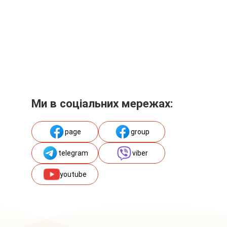
Ми в соціальних мережах:
page
group
telegram
viber
youtube