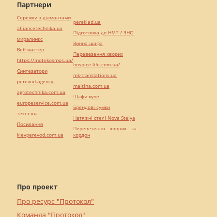
Партнери
Сережки з діамантами
pereklad.ua
alliancetechnika.ua
Підготовка до НМТ / ЗНО
миралинкс
Винна шафа
Веб мастер
Перевезення хворих
https://motokosmos.ua/
hospice-life.com.ua/
Синтезатори
mk-translations.ua
perevod.agency
maltina.com.ua
agrotechnika.com.ua
Шафи купе
europeservice.com.ua
Брендові сумки
текст юа
Натяжні стелі Nova Stelya
Посилання
Перевезення хворих за
kievperevod.com.ua
кордон
Про проект
Про ресурс "Протокол"
Команда "Протокол"