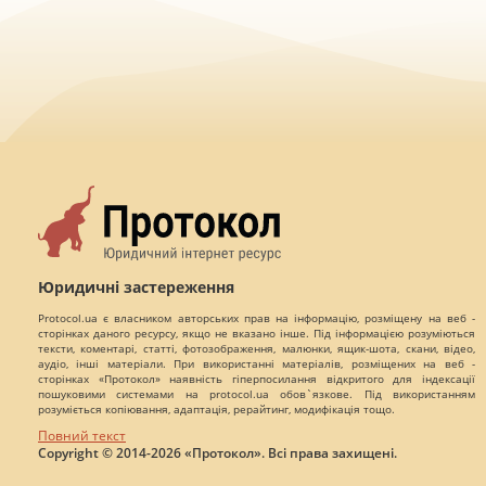
Юридичні застереження
Protocol.ua є власником авторських прав на інформацію, розміщену на веб -
сторінках даного ресурсу, якщо не вказано інше. Під інформацією розуміються
тексти, коментарі, статті, фотозображення, малюнки, ящик-шота, скани, відео,
аудіо, інші матеріали. При використанні матеріалів, розміщених на веб -
сторінках «Протокол» наявність гіперпосилання відкритого для індексації
пошуковими системами на protocol.ua обов`язкове. Під використанням
розуміється копіювання, адаптація, рерайтинг, модифікація тощо.
Повний текст
Copyright © 2014-2026 «Протокол». Всі права захищені.