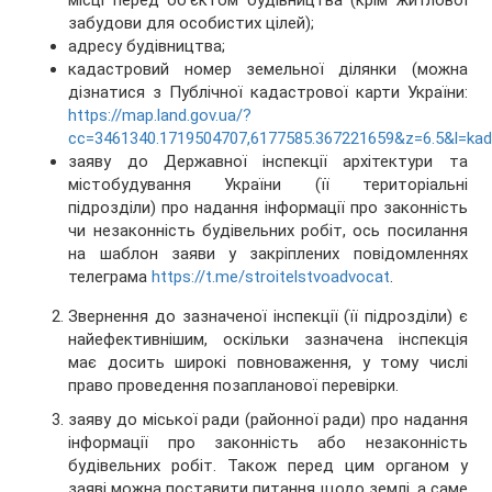
місці перед об'єктом будівництва (крім житлової
забудови для особистих цілей);
адресу будівництва;
кадастровий номер земельної ділянки (можна
дізнатися з Публічної кадастрової карти України:
https://map.land.gov.ua/?
cc=3461340.1719504707,6177585.367221659&z=6.5&l=kad
заяву до Державної інспекції архітектури та
містобудування України (її територіальні
підрозділи) про надання інформації про законність
чи незаконність будівельних робіт, ось посилання
на шаблон заяви у закріплених повідомленнях
телеграма
https://t.me/stroitelstvoadvocat
.
Звернення до зазначеної інспекції (її підрозділи) є
найефективнішим, оскільки зазначена інспекція
має досить широкі повноваження, у тому числі
право проведення позапланової перевірки.
заяву до міської ради (районної ради) про надання
інформації про законність або незаконність
будівельних робіт. Також перед цим органом у
заяві можна поставити питання щодо землі, а саме