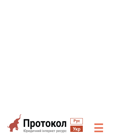
Рус
☰
Укр