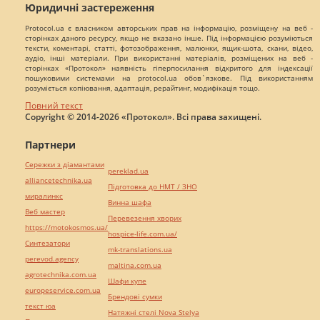
Юридичні застереження
Protocol.ua є власником авторських прав на інформацію, розміщену на веб -
сторінках даного ресурсу, якщо не вказано інше. Під інформацією розуміються
тексти, коментарі, статті, фотозображення, малюнки, ящик-шота, скани, відео,
аудіо, інші матеріали. При використанні матеріалів, розміщених на веб -
сторінках «Протокол» наявність гіперпосилання відкритого для індексації
пошуковими системами на protocol.ua обов`язкове. Під використанням
розуміється копіювання, адаптація, рерайтинг, модифікація тощо.
Повний текст
Copyright © 2014-2026 «Протокол». Всі права захищені.
Партнери
Сережки з діамантами
pereklad.ua
alliancetechnika.ua
Підготовка до НМТ / ЗНО
миралинкс
Винна шафа
Веб мастер
Перевезення хворих
https://motokosmos.ua/
hospice-life.com.ua/
Синтезатори
mk-translations.ua
perevod.agency
maltina.com.ua
agrotechnika.com.ua
Шафи купе
europeservice.com.ua
Брендові сумки
текст юа
Натяжні стелі Nova Stelya