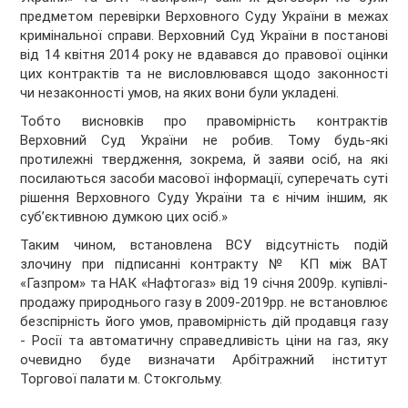
предметом перевірки Верховного Суду України в межах
кримінальної справи. Верховний Суд України в постанові
від 14 квітня 2014 року не вдавався до правової оцінки
цих контрактів та не висловлювався щодо законності
чи незаконності умов, на яких вони були укладені.
Тобто висновків про правомірність контрактів
Верховний Суд України не робив. Тому будь-які
протилежні твердження, зокрема, й заяви осіб, на які
посилаються засоби масової інформації, суперечать суті
рішення Верховного Суду України та є нічим іншим, як
суб’єктивною думкою цих осіб.»
Таким чином, встановлена ВСУ відсутність подій
злочину при підписанні контракту № КП між ВАТ
«Газпром» та НАК «Нафтогаз» від 19 січня 2009р. купівлі-
продажу природнього газу в 2009-2019рр. не встановлює
безспірність його умов, правомірність дій продавця газу
- Росії та автоматичну справедливість ціни на газ, яку
очевидно буде визначати Арбітражний інститут
Торгової палати м. Стокгольму.