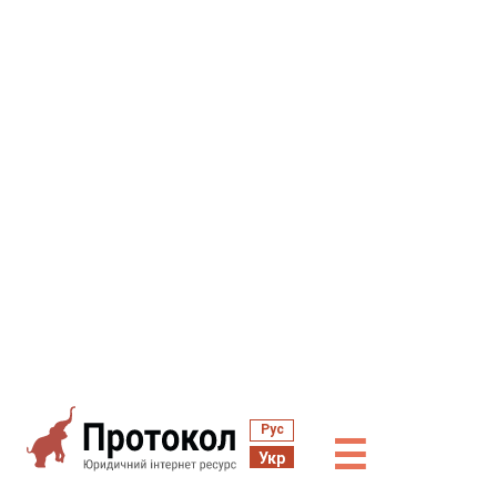
Рус
☰
Укр