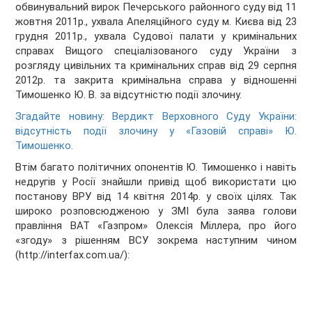
обвинувальний вирок Печерського районного суду від 11
жовтня 2011р., ухвала Апеляційного суду м. Києва від 23
грудня 2011р., ухвала Судової палати у кримінальних
справах Вищого спеціалізованого суду України з
розгляду цивільних та кримінальних справ від 29 серпня
2012р. та закрита кримінальна справа у відношенні
Тимошенко Ю. В. за відсутністю події злочину.
Згадайте новину: Вердикт Верховного Суду України:
відсутність події злочину у «Газовій справі» Ю.
Тимошенко.
Втім багато політичних опонентів Ю. Тимошенко і навіть
недругів у Росії знайшли привід щоб використати цю
постанову ВРУ від 14 квітня 2014р. у своїх цілях. Так
широко розповсюдженою у ЗМІ була заява голови
правління ВАТ «Газпром» Олексія Міллера, про його
«згоду» з рішенням ВСУ зокрема наступним чином
(http://interfax.com.ua/):