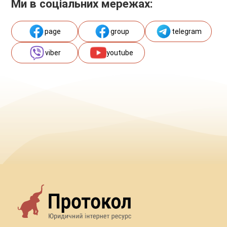
Ми в соціальних мережах:
page
group
telegram
viber
youtube