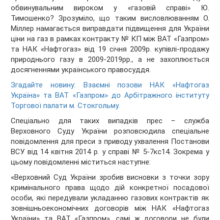
обвинувальним вироком у «газовій справі» Ю.
Тимошенко? Зрозуміло, що таким висловлюванням О.
Міллер намагається виправдати підвищення для України
ціни на газ в рамках контракту № КП між ВАТ «Газпром»
та НАК «Нафтогаз» від 19 січня 2009р. купівлі-продажу
природнього газу в 2009-2019рр., а не захоплюється
досягненнями українського правосуддя.
Згадайте новину: Взаємні позови НАК «Нафтогаз
Україна» та ВАТ «Газпром» до Арбітражного інституту
Торгової палати м. Стокгольму.
Спеціально для таких випадків прес – служба
Верховного Суду України розповсюдила спеціальне
повідомлення для преси з приводу ухвалення Постанови
ВСУ від 14 квітня 2014 р. у справі № 5-7кс14. Зокрема у
цьому повідомленні міститься наступне:
«Верховний Суд України зробив висновки з точки зору
кримінального права щодо дій конкретної посадової
особи, які передували укладанню газових контрактів як
зовнішньоекономічних договорів між НАК «Нафтогаз
України» та ВАТ «Газпром», самі ж договори не були