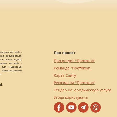
міщену на веб -
Про проект
цією розуміються
а, скани, відео,
Про ресурс "Протокол"
іщених на веб -
 для індексації
Команда "Протокол"
 використанням
о.
Карта Сайту
Реклама на "Протокол"
і.
Тендер на юридическую услугу
Угода користувача