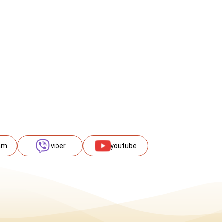
am
viber
youtube