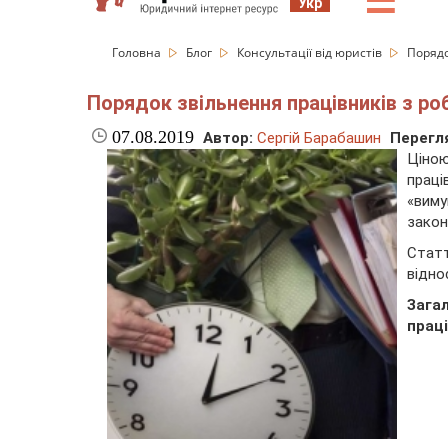
☰
Укр
Головна
Блог
Консультації від юристів
Порядо
Порядок звільнення працівників з р
07.08.2019
Автор:
Сергій Барабашин
Перегля
Ціно
праці
«виму
закон
Статт
відно
Зага
прац