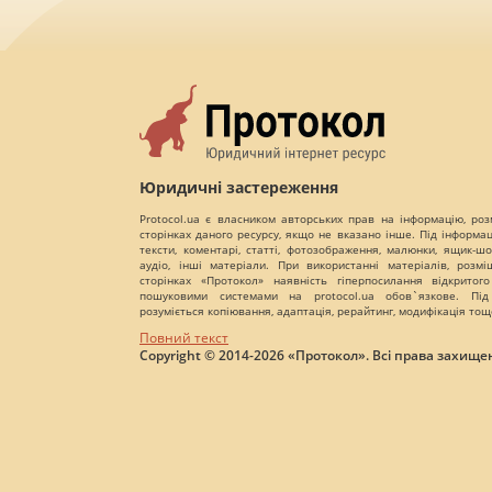
Юридичні застереження
Protocol.ua є власником авторських прав на інформацію, роз
сторінках даного ресурсу, якщо не вказано інше. Під інформа
тексти, коментарі, статті, фотозображення, малюнки, ящик-шот
аудіо, інші матеріали. При використанні матеріалів, розм
сторінках «Протокол» наявність гіперпосилання відкритого
пошуковими системами на protocol.ua обов`язкове. Під
розуміється копіювання, адаптація, рерайтинг, модифікація тощ
Повний текст
Copyright © 2014-2026 «Протокол». Всі права захищен