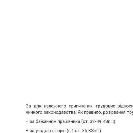
За для належного припинення трудових віднос
чинного законодавства. Як правило, розірвання тр
– за бажанням працівника (ст. 38-39 КЗпП)
– за угодою сторін (п.1 ст. 36 КЗпП)