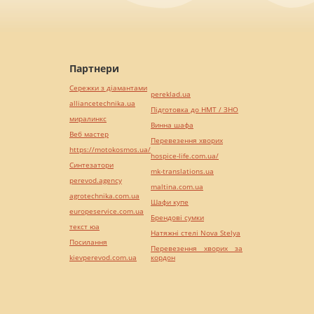
Партнери
Сережки з діамантами
pereklad.ua
alliancetechnika.ua
Підготовка до НМТ / ЗНО
миралинкс
Винна шафа
Веб мастер
Перевезення хворих
https://motokosmos.ua/
hospice-life.com.ua/
Синтезатори
mk-translations.ua
perevod.agency
maltina.com.ua
agrotechnika.com.ua
Шафи купе
europeservice.com.ua
Брендові сумки
текст юа
Натяжні стелі Nova Stelya
Посилання
Перевезення хворих за
kievperevod.com.ua
кордон