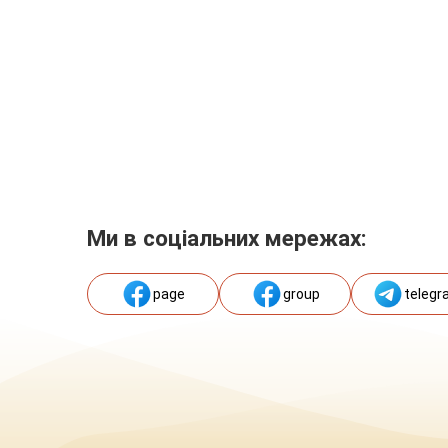
Ми в соціальних мережах:
page
group
telegr