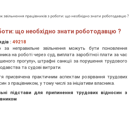
к звільнення працівників з роботи: що необхідно знати роботодавцю ?
оботи: що необхідно знати роботодавцю ?
дів :
49218
ю за неправильне звільнення можуть бути поновлення
вника на роботі через суд, виплата заробітної плати за час
шеного прогулу», штрафні санкції за порушення трудового
одавства та судові витрати.
я присвячена практичним аспектам розірвання трудових
син з працівником, у тому числі за ініціативи власника.
льні підстави для припинення трудових відносин з
івником