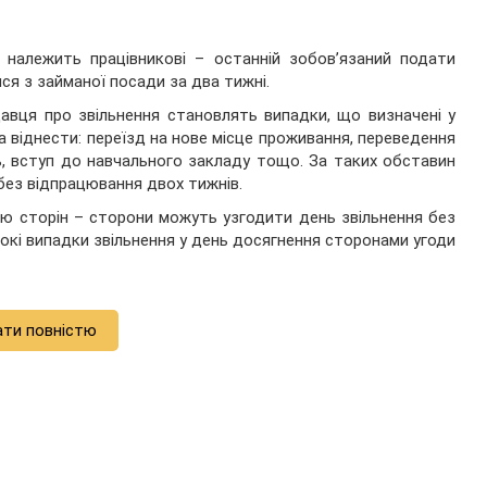
 належить працівникові – останній зобов’язаний подати
я з займаної посади за два тижні.
вця про звільнення становлять випадки, що визначені у
а віднести: переїзд на нове місце проживання, переведення
ь, вступ до навчального закладу тощо. За таких обставин
без відпрацювання двох тижнів.
ою сторін – сторони можуть узгодити день звільнення без
окі випадки звільнення у день досягнення сторонами угоди
ати повністю