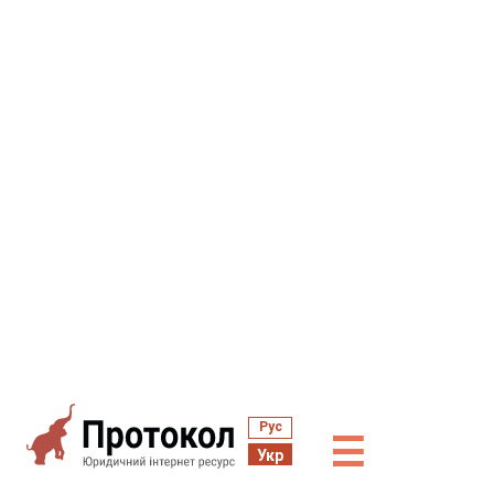
Рус
☰
Укр