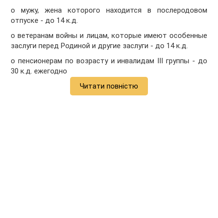
o мужу, жена которого находится в послеродовом
отпуске - до 14 к.д.
o ветеранам войны и лицам, которые имеют особенные
заслуги перед Родиной и другие заслуги - до 14 к.д.
o пенсионерам по возрасту и инвалидам III группы - до
30 к.д. ежегодно
Читати повністю