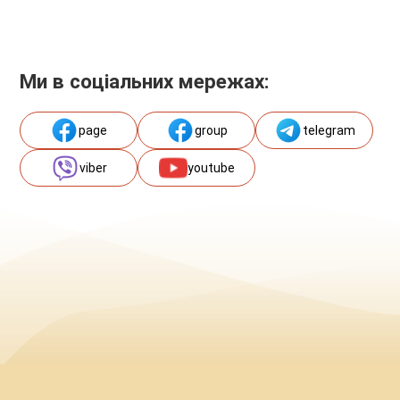
Ми в соціальних мережах:
page
group
telegram
viber
youtube