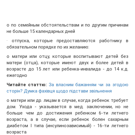
o по семейным обстоятельствам и по другим причинам
не больше 15 календарных дней
· отпуска, которые предоставляются работнику в
обязательном порядке по их желанию:
o матери или отцу, которые воспитывают детей без
матери (отца), которые имеют двух и более детей в
возрасте до 15 лет или ребенка-инвалида - до 14 к.д.
ежегодно
Читайте статтю:
За власним бажанням чи за згодою
сторін? Думка фахівця щодо підстави звільнення
o матери или др. лицам в случае, когда ребенок требует
дом. Ухода - указывается в мед. заключении, но не
больше чем до достижения ребенком 6-ти летнего
возраста, а в случае, если ребенок болен сахарным
диабетом І типа (инсулинозависимый) - 16-ти летнего
возраста