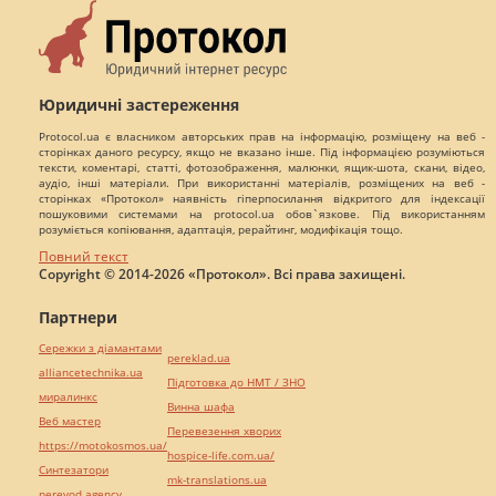
Юридичні застереження
Protocol.ua є власником авторських прав на інформацію, розміщену на веб -
сторінках даного ресурсу, якщо не вказано інше. Під інформацією розуміються
тексти, коментарі, статті, фотозображення, малюнки, ящик-шота, скани, відео,
аудіо, інші матеріали. При використанні матеріалів, розміщених на веб -
сторінках «Протокол» наявність гіперпосилання відкритого для індексації
пошуковими системами на protocol.ua обов`язкове. Під використанням
розуміється копіювання, адаптація, рерайтинг, модифікація тощо.
Повний текст
Copyright © 2014-2026 «Протокол». Всі права захищені.
Партнери
Сережки з діамантами
pereklad.ua
alliancetechnika.ua
Підготовка до НМТ / ЗНО
миралинкс
Винна шафа
Веб мастер
Перевезення хворих
https://motokosmos.ua/
hospice-life.com.ua/
Синтезатори
mk-translations.ua
perevod.agency