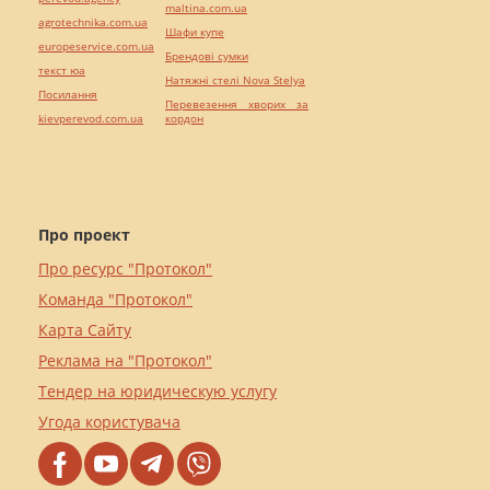
maltina.com.ua
agrotechnika.com.ua
Шафи купе
europeservice.com.ua
Брендові сумки
текст юа
Натяжні стелі Nova Stelya
Посилання
Перевезення хворих за
kievperevod.com.ua
кордон
Про проект
Про ресурс "Протокол"
Команда "Протокол"
Карта Сайту
Реклама на "Протокол"
Тендер на юридическую услугу
Угода користувача