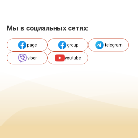
Мы в социальных сетях:
page
group
telegram
viber
youtube