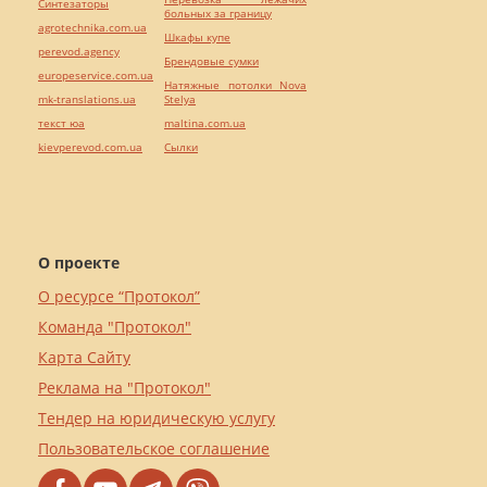
Синтезаторы
больных за границу
agrotechnika.com.ua
Шкафы купе
perevod.agency
Брендовые сумки
europeservice.com.ua
Натяжные потолки Nova
mk-translations.ua
Stelya
текст юа
maltina.com.ua
kievperevod.com.ua
Cылки
О проекте
О ресурсе “Протокол”
Команда "Протокол"
Карта Сайту
Реклама на "Протокол"
Тендер на юридическую услугу
Пользовательское соглашение