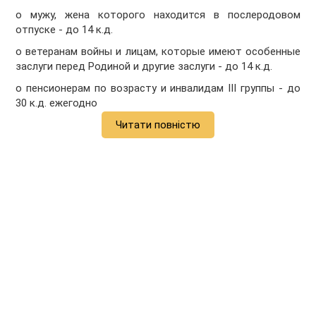
o мужу, жена которого находится в послеродовом
отпуске - до 14 к.д.
o ветеранам войны и лицам, которые имеют особенные
заслуги перед Родиной и другие заслуги - до 14 к.д.
o пенсионерам по возрасту и инвалидам III группы - до
30 к.д. ежегодно
Читати повністю