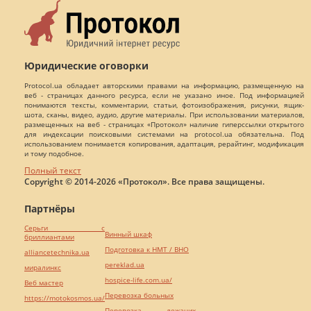
Юридические оговорки
Protocol.ua обладает авторскими правами на информацию, размещенную на
веб - страницах данного ресурса, если не указано иное. Под информацией
понимаются тексты, комментарии, статьи, фотоизображения, рисунки, ящик-
шота, сканы, видео, аудио, другие материалы. При использовании материалов,
размещенных на веб - страницах «Протокол» наличие гиперссылки открытого
для индексации поисковыми системами на protocol.ua обязательна. Под
использованием понимается копирования, адаптация, рерайтинг, модификация
и тому подобное.
Полный текст
Copyright © 2014-2026 «Протокол». Все права защищены.
Партнёры
Серьги с
Винный шкаф
бриллиантами
Подготовка к НМТ / ВНО
alliancetechnika.ua
pereklad.ua
миралинкс
hospice-life.com.ua/
Веб мастер
Перевозка больных
https://motokosmos.ua/
Перевозка лежачих