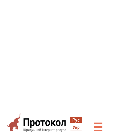
Рус
☰
Укр