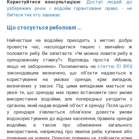
Користуйтеся консультацією:
Доступ людей до
узбережжя річок і водойм гарантоване право - не
бійтеся тих хто заважає
Що стосується риболовлі ...
Найчастіше на водойму приходять з метою добре
провести час, насолодитися тишею і звичайно ж
половити рибу. Ви запитаєте: «Чи можна ловити рибу в
орендованому ставку?». Відповідь проста: «Можна,
якщо не заборонено». Посилаючись на
статтю 51 ВКУ
,
законодавцем визначено, що об'єкти надаються в
користування на умовах оренди, крім випадків,
визначених у законі. Під цими випадками мається на
увазі те, що орендар має право встановити свої умови
використання водойми, але попередньо узгодити з
органом, який надав водний об'єкт в оренду. Після цього
у орендаря з'являється обов'язок довести умови
водокористування до відома населення, правила оренди
водойми, а також про обмеження загального
використання, наприклад про лвилов риби, купання або
плавання на човнах. Орендар повинен це здійснити усіма