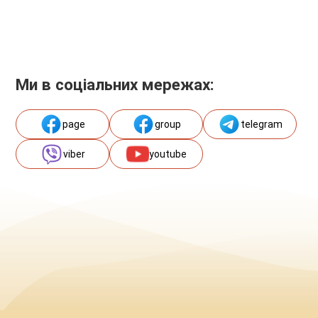
Ми в соціальних мережах:
page
group
telegram
viber
youtube