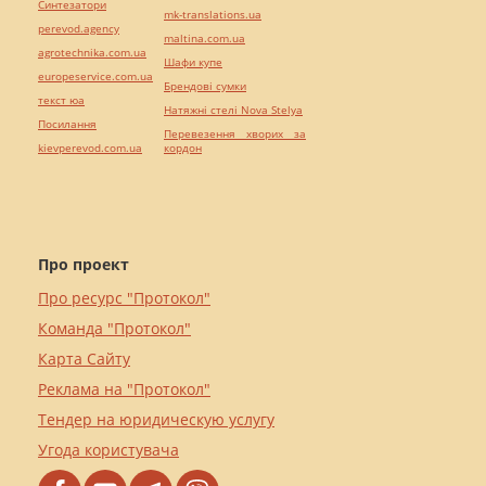
Синтезатори
mk-translations.ua
perevod.agency
maltina.com.ua
agrotechnika.com.ua
Шафи купе
europeservice.com.ua
Брендові сумки
текст юа
Натяжні стелі Nova Stelya
Посилання
Перевезення хворих за
kievperevod.com.ua
кордон
Про проект
Про ресурс "Протокол"
Команда "Протокол"
Карта Сайту
Реклама на "Протокол"
Тендер на юридическую услугу
Угода користувача