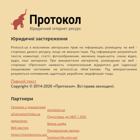
Юридичні застереження
Protocol.ua є власником авторських прав на інформацію, розміщену на веб -
сторінках даного ресурсу, якщо не вказано інше. Під інформацією розуміються
тексти, коментарі, статті, фотозображення, малюнки, ящик-шота, скани, відео,
аудіо, інші матеріали. При використанні матеріалів, розміщених на веб -
сторінках «Протокол» наявність гіперпосилання відкритого для індексації
пошуковими системами на protocol.ua обов`язкове. Під використанням
розуміється копіювання, адаптація, рерайтинг, модифікація тощо.
Повний текст
Copyright © 2014-2026 «Протокол». Всі права захищені.
Партнери
Сережки з діамантами
pereklad.ua
alliancetechnika.ua
Підготовка до НМТ / ЗНО
миралинкс
Винна шафа
Веб мастер
Перевезення хворих
https://motokosmos.ua/
hospice-life.com.ua/