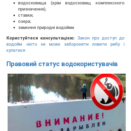
водосховища (крім водосховищ комплексного
призначення);
ставки;
озера;
замкнені природні водойми.
Користуйтеся консультацією:
Закон про доступ до
водойм: ніхто не може забороняти ловити рибу і
купатися
Правовий статус водокористувачів