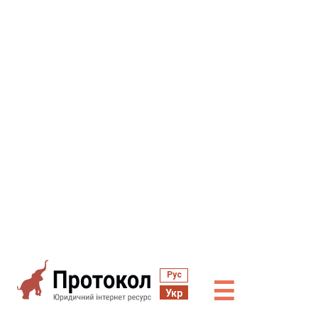
Рус
☰
Укр