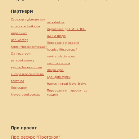
Партнери
Сережки з діамантами
pereklad.ua
alliancetechnika.ua
Підготовка до НМТ / ЗНО
миралинкс
Винна шафа
Веб мастер
Перевезення хворих
https://motokosmos.ua/
hospice-life.com.ua/
Синтезатори
mk-translations.ua
perevod.agency
maltina.com.ua
agrotechnika.com.ua
Шафи купе
europeservice.com.ua
Брендові сумки
текст юа
Натяжні стелі Nova Stelya
Посилання
Перевезення хворих за
kievperevod.com.ua
кордон
Про проект
Про ресурс "Протокол"