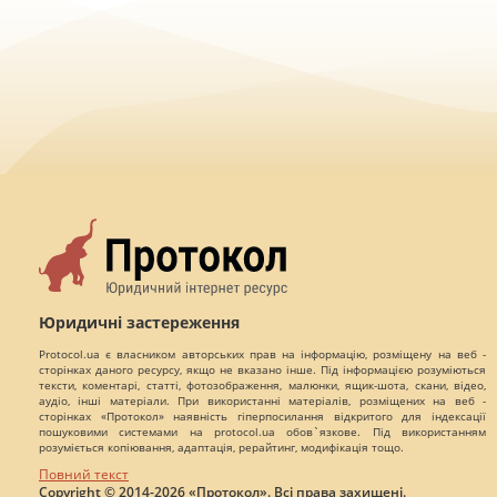
Юридичні застереження
Protocol.ua є власником авторських прав на інформацію, розміщену на веб -
сторінках даного ресурсу, якщо не вказано інше. Під інформацією розуміються
тексти, коментарі, статті, фотозображення, малюнки, ящик-шота, скани, відео,
аудіо, інші матеріали. При використанні матеріалів, розміщених на веб -
сторінках «Протокол» наявність гіперпосилання відкритого для індексації
пошуковими системами на protocol.ua обов`язкове. Під використанням
розуміється копіювання, адаптація, рерайтинг, модифікація тощо.
Повний текст
Copyright © 2014-2026 «Протокол». Всі права захищені.