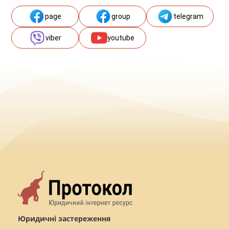
page
group
telegram
viber
youtube
Юридичні застереження