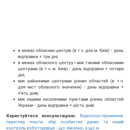
в межах обласних центрів (в т.ч. для м. Київ) - день
відправки + три дні;
в межах обласного центру і між такими обласними
центрами (в т.ч. м. Київ) - день відправки + чотири
дні;
між районними центрами різних областей (в т.ч.
для міст обласного значення) - день відправки +
п'ять днів;
між іншими населеними пунктами різних областей
України - день відправки + шість днів.
Користуйтеся консультацією:
Відеоспостереження,
перегляд пошти, збір особистих даних та інший
контроль роботодавця - що законно, а що ні