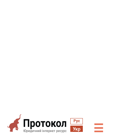
Рус
☰
Укр