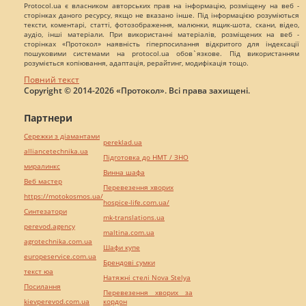
Protocol.ua є власником авторських прав на інформацію, розміщену на веб -
сторінках даного ресурсу, якщо не вказано інше. Під інформацією розуміються
тексти, коментарі, статті, фотозображення, малюнки, ящик-шота, скани, відео,
аудіо, інші матеріали. При використанні матеріалів, розміщених на веб -
сторінках «Протокол» наявність гіперпосилання відкритого для індексації
пошуковими системами на protocol.ua обов`язкове. Під використанням
розуміється копіювання, адаптація, рерайтинг, модифікація тощо.
Повний текст
Copyright © 2014-2026 «Протокол». Всі права захищені.
Партнери
Сережки з діамантами
pereklad.ua
alliancetechnika.ua
Підготовка до НМТ / ЗНО
миралинкс
Винна шафа
Веб мастер
Перевезення хворих
https://motokosmos.ua/
hospice-life.com.ua/
Синтезатори
mk-translations.ua
perevod.agency
maltina.com.ua
agrotechnika.com.ua
Шафи купе
europeservice.com.ua
Брендові сумки
текст юа
Натяжні стелі Nova Stelya
Посилання
Перевезення хворих за
kievperevod.com.ua
кордон