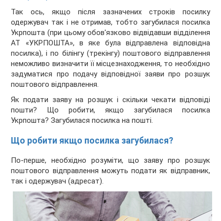
Так ось, якщо після зазначених строків посилку
одержувач так і не отримав, тобто загубилася посилка
Укрпошта (при цьому обов'язково відвідавши відділення
АТ «УКРПОШТА», в яке була відправлена ​​відповідна
посилка), і по білінгу (трекінгу) поштового відправлення
неможливо визначити її місцезнаходження, то необхідно
задуматися про подачу відповідної заяви про розшук
поштового відправлення.
Як подати заяву на розшук і скільки чекати відповіді
пошти? Що робити, якщо загубилася посилка
Укрпошта? Загубилася посилка на пошті.
Що робити якщо посилка загубилася?
По-перше, необхідно розуміти, що заяву про розшук
поштового відправлення можуть подати як відправник,
так і одержувач (адресат).