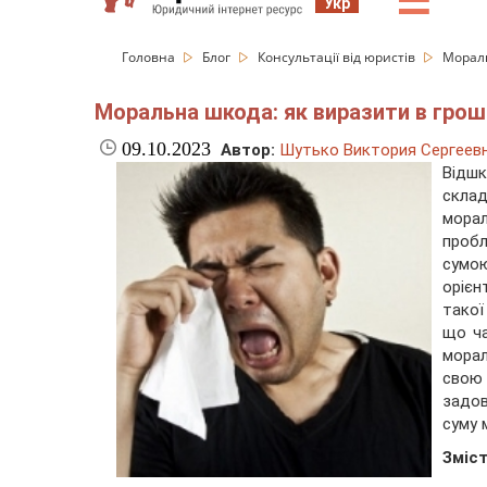
☰
Укр
Головна
Блог
Консультації від юристів
Мораль
Моральна шкода: як виразити в грош
09.10.2023
Автор:
Шутько Виктория Сергеев
Відшк
склад
морал
проб
сумо
орієн
такої
що ча
морал
свою
задов
суму 
Зміст