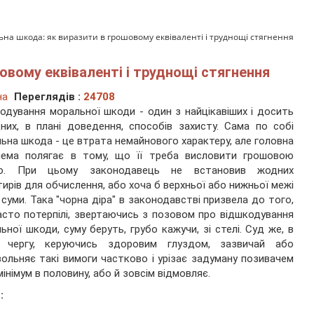
на шкода: як виразити в грошовому еквіваленті і труднощі стягнення
овому еквіваленті і труднощі стягнення
на
Переглядів :
24708
одування моральної шкоди - один з найцікавіших і досить
них, в плані доведення, способів захисту. Сама по собі
ьна шкода - це втрата немайнового характеру, але головна
лема полягає в тому, що її треба висловити грошовою
ю. При цьому законодавець не встановив жодних
тирів для обчислення, або хоча б верхньої або нижньої межі
 суми. Така "чорна діра" в законодавстві призвела до того,
сто потерпілі, звертаючись з позовом про відшкодування
ьної шкоди, суму беруть, грубо кажучи, зі стелі. Суд же, в
 чергу, керуючись здоровим глуздом, зазвичай або
ольняє такі вимоги частково і урізає задуману позивачем
мінімум в половину, або й зовсім відмовляє.
: