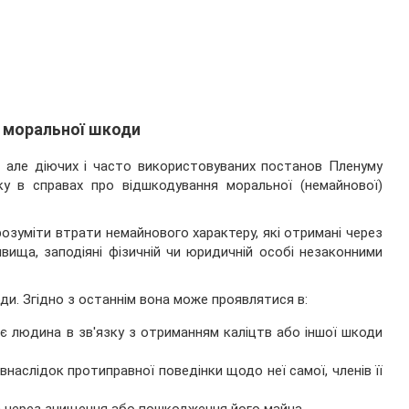
и моральної шкоди
, але діючих і часто використовуваних постанов Пленуму
ку в справах про відшкодування моральної (немайнової)
озуміти втрати немайнового характеру, які отримані через
явища, заподіяні фізичній чи юридичній особі незаконними
и. Згідно з останнім вона може проявлятися в:
є людина в зв'язку з отриманням каліцтв або іншої шкоди
наслідок протиправної поведінки щодо неї самої, членів її