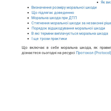
Як ви
Визначення розміру моральної шкоди
Що підлягає доведенню
Моральна шкода при ДТП
Стягнення моральної шкоди за незаконні ріш
Порядок відшкодування моральної шкоди
В які терміни виплачується моральна шкода
І ще трохи практики
Що включає в себе моральна шкода, як правил
дізнаєтеся сьогодні на ресурсі
Протокол (Protocol)