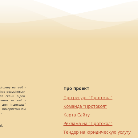
міщену на веб -
Про проект
цією розуміються
а, скани, відео,
Про ресурс "Протокол"
іщених на веб -
 для індексації
Команда "Протокол"
 використанням
о.
Карта Сайту
Реклама на "Протокол"
і.
Тендер на юридическую услугу