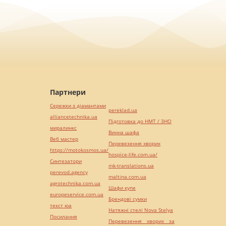
Партнери
Сережки з діамантами
pereklad.ua
alliancetechnika.ua
Підготовка до НМТ / ЗНО
миралинкс
Винна шафа
Веб мастер
Перевезення хворих
https://motokosmos.ua/
hospice-life.com.ua/
Синтезатори
mk-translations.ua
perevod.agency
maltina.com.ua
agrotechnika.com.ua
Шафи купе
europeservice.com.ua
Брендові сумки
текст юа
Натяжні стелі Nova Stelya
Посилання
Перевезення хворих за