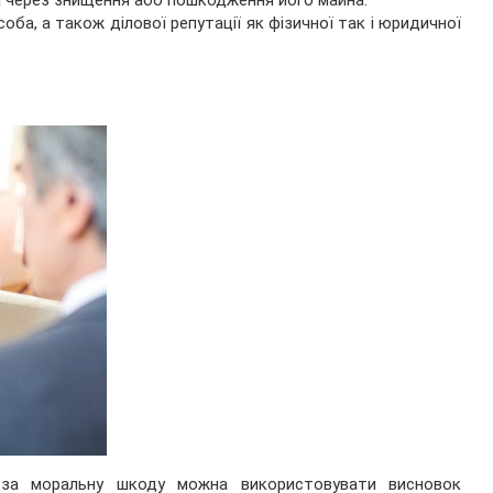
 через знищення або пошкодження його майна.
соба, а також ділової репутації як фізичної так і юридичної
 за моральну шкоду можна використовувати висновок