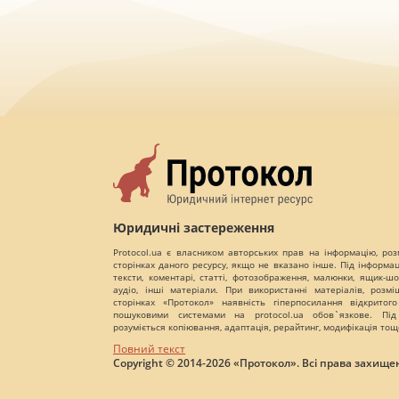
Юридичні застереження
Protocol.ua є власником авторських прав на інформацію, роз
сторінках даного ресурсу, якщо не вказано інше. Під інформа
тексти, коментарі, статті, фотозображення, малюнки, ящик-шот
аудіо, інші матеріали. При використанні матеріалів, розм
сторінках «Протокол» наявність гіперпосилання відкритого
пошуковими системами на protocol.ua обов`язкове. Під
розуміється копіювання, адаптація, рерайтинг, модифікація тощ
Повний текст
Copyright © 2014-2026 «Протокол». Всі права захищен