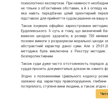
психологічної експертизи. При наявності необхідн
не тільки з об'єктивних обставин, а й з огляду на
яка навіть передбачає цілий орієнтирний перел
підставою для прийняття судом рішення на вашу к
Також існувала офіційно зареєстрована методик
Ерделевського. Її суть в тому, що визначений ба
важкою шкодою здоров'ю, в розмірі 720 мінімал
позовні вимоги з розрахунком моральної шкоди з
абстрактний характер даної суми. Але з 29.01.
методика була виключена з Реєстру методик. 
безперспективним.
Також суди дуже часто ототожнюють порядок дов
суддя просить документальні докази як самого фак
Згідно з положеннями Цивільного кодексу розм
залежно від характеру правопорушення, глибини
потерпілого, ступеня вини людини, а також згідно
Чит