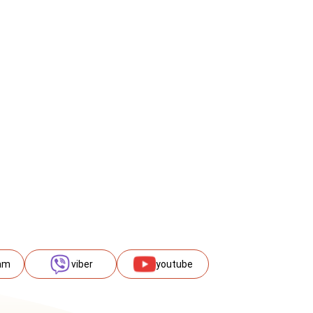
am
viber
youtube