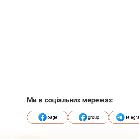
Ми в соціальних мережах:
page
group
telegr