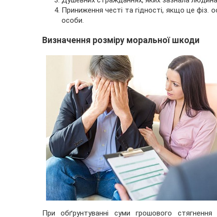
Душевних стражданнях, яких зазнала людина
Приниження честі та гідності, якщо це фіз. о
особи.
Визначення розміру моральної шкоди
При обґрунтуванні суми грошового стягнення