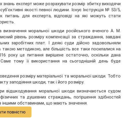
их знань експерт може розрахувати розмір збитку виходячи
 суб'єктивні якості певної людини. Існує Інструкція № 53/5,
ік питань для експерта, відповіді на які можуть стати
ористь.
а визначення моральної шкоди російського вченого А. М.
зисний рівень розміру компенсації за страждання, завдані
ьних заробітних плат. І деякі суди дійсно задовольняли
а такою методикою, але більшість все таки посилалися на
2016 року це питання вирішене остаточно, оскільки дана
Саме тому її використання на сьогоднішній день буде
едення розміру матеріальної та моральної шкоди. Тобто
ту заподіяння шкоди, так і його розміру.
іри відшкодування моральної шкоди визначаються судом
 фізичних та душевних страждань, погіршення здібностей
 з іншими обставинами, що мають значення.
ати повністю