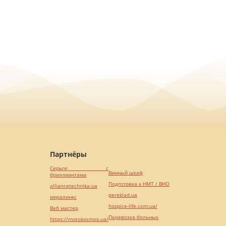
Партнёры
Серьги с
Винный шкаф
бриллиантами
Подготовка к НМТ / ВНО
alliancetechnika.ua
pereklad.ua
миралинкс
hospice-life.com.ua/
Веб мастер
Перевозка больных
https://motokosmos.ua/