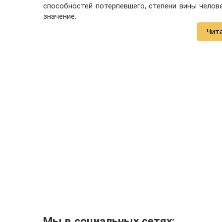
способностей потерпевшего, степени вины челов
значение.
Чит
Мы в социальных сетях: