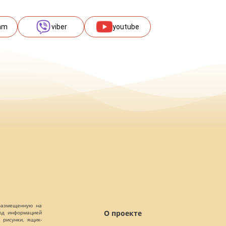
am
viber
youtube
 размещенную на
О проекте
Под информацией
 рисунки, ящик-