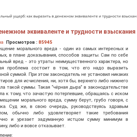
льный ущерб: как выразить в денежном эквиваленте и трудности взыска
енежном эквиваленте и трудности взыскания
на
Просмотров :
85945
ещение морального вреда - один из самых интересных и
ых, в плане доказывания, способов защиты. Сам по себе
ьный вред - это утраты неимущественного характера, но
ная проблема состоит в том, что его надо выразить
ной суммой. При этом законодатель не установил никаких
тиров для исчисления, ни, хотя бы, верхнего либо нижнего
ла такой суммы. Такая “чёрная дыра” в законодательстве
ла к тому, что зачастую потерпевшие, обращаясь с иском
мещении морального вреда, сумму берут, грубо говоря, с
лка. Суд же, в свою очередь, руководствуясь здравым
лом, обычно либо удовлетворяет такие требования
ично и урезает задуманную истцом сумму минимум в
ину, либо и вовсе отказывает.
ление: