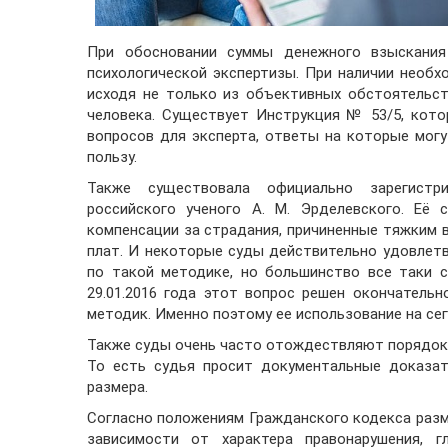
При обосновании суммы денежного взыскания
психологической экспертизы. При наличии необ
исходя не только из объективных обстоятельст
человека. Существует Инструкция № 53/5, кот
вопросов для эксперта, ответы на которые мог
пользу.
Также существовала официально зарегистр
российского ученого А. М. Эрделевского. Её 
компенсации за страдания, причиненные тяжким 
плат. И некоторые суды действительно удовлет
по такой методике, но большинство все таки 
29.01.2016 года этот вопрос решен окончатель
методик. Именно поэтому ее использование на се
Также суды очень часто отождествляют порядок 
То есть судья просит документальные доказат
размера.
Согласно положениям Гражданского кодекса раз
зависимости от характера правонарушения, г