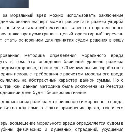
 за моральный вред можно использовать заключение
ходимых знаний эксперт может рассчитать размер ущерба
в, но и учитывая субъективные качества определенного
орая даже предусматривает целый ориентирный перечень
ут стать основанием для принятия судом решения в вашу
ированная методика определения морального вреда
суть в том, что определен базисный уровень размера
вредом здоровью, в размере 720 минимальных заработных
воряли исковые требования с расчетом морального вреда
ссылались на абстрактный характер данной суммы. Но с
но, так как данная методика была исключена из Реестра
годняшний день будет бесперспективным.
доказывания размера материального и морального вреда.
ельства как самого факта причинения вреда, так и его
меры возмещение морального вреда определяется судом в
лубины физических и душевных страданий, ухудшения