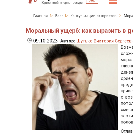
☰
Укр
Главная
Блог
Консультации от юристов
Мора
Моральный ущерб: как выразить в д
09.10.2023
Автор:
Шутько Виктория Сергеев
Возм
сложн
морал
глав
денеж
ориен
преде
приве
о воз
пото
смыс
част
полов
Оглав