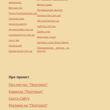
миралинкс
Винна шафа
Веб мастер
Перевезення хворих
https://motokosmos.ua/
hospice-life.com.ua/
Синтезатори
mk-translations.ua
perevod.agency
maltina.com.ua
agrotechnika.com.ua
Шафи купе
europeservice.com.ua
Брендові сумки
текст юа
Натяжні стелі Nova Stelya
Посилання
Перевезення хворих за
kievperevod.com.ua
кордон
Про проект
Про ресурс "Протокол"
Команда "Протокол"
Карта Сайту
Реклама на "Протокол"