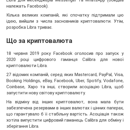
Libra для месенджерів Messenger та WhatsApp (обидва
належать Facebook).
Кілька великих компаній, які спочатку підтримали цю
ідею, вийшли з числа засновників криптовалюти. Утім,
розробка Libra триває.
Що за криптовалюта
18 червня 2019 року Facebook оголосив про запуск у
2020 році цифрового гаманця Calibra для нової
криптовалюти Libra.
27 відомих компаній, серед яких Mastercard, PayPal, Visa,
Booking Holdings, eBay, Facebook, Uber, Spotify, Vodafone,
Coinbase, Xapo та інші, створили асоціацію Libra, щоб
запустити нову світову криптовалюту.
На відміну від інших криптовалют, вона мала бути
забезпечена резервами в інших валютах і цінних паперах,
що гарантувало б її стабільну вартість. Асоціація також
хотіла випустити цифровий гаманець Calibra для обміну і
зберігання Libra.