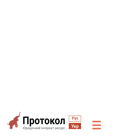
Рус
☰
Укр