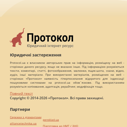
Юридичні застереження
Protocol.ua є власником авторських прав на інформацію, розміщену на веб -
сторінках даного ресурсу, якщо не вказано інше. Під інформацією розуміються
тексти, коментарі, статті, фотозображення, малюнки, ящик-шота, скани, відео,
аудіо, інші матеріали. При використанні матеріалів, розміщених на веб -
сторінках «Протокол» наявність гіперпосилання відкритого для індексації
пошуковими системами на protocol.ua обов`язкове. Під використанням
розуміється копіювання, адаптація, рерайтинг, модифікація тощо.
Повний текст
Copyright © 2014-2026 «Протокол». Всі права захищені.
Партнери
Сережки з діамантами
pereklad.ua
alliancetechnika.ua
Підготовка до НМТ / ЗНО