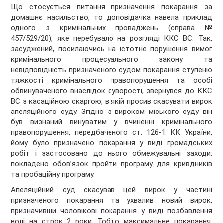
Що стосується питання призначення покарання за
домашнє насильство, то доповідачка навела приклад
одного з кримінальних проваджень (справа №
457/529/20), яке перебувало на розгляді ККС ВС. Так,
засуджений, посилаючись на істотне порушення вимог
кримінального процесуального закону та
невідповідність призначеного судом покарання ступеню
тяжкості кримінального правопорушення та особі
обвинуваченого внаслідок суворості, звернувся до ККС
ВС з касаційною скаргою, в якій просив скасувати вирок
апеляційного суду. Згідно з вироком міського суду він
був визнаний винуватим у вчиненні кримінального
правопорушення, передбаченого ст. 126-1 КК України,
йому було призначено покарання у виді громадських
робіт і застосовано до нього обмежувальні заходи:
покладено обов’язок пройти програму для кривдників
та пробаційну програму.
Апеляційний суд скасував цей вирок у частині
призначеного покарання та ухвалив новий вирок,
призначивши чоловікові покарання у виді позбавлення
волі на строк 2 роки. Тобто максимальне покарання,