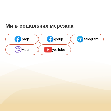
Ми в соціальних мережах:
page
group
telegram
viber
youtube