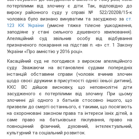
потерпілими від злочину є діти. Так, відповідно до
вироку районного суду у справі № 522/20208/15-к
чоловіка було визнано винуватим та засуджено за
ст.
123 КК України
(умисне тяжке тілесне ушкодження,
заподіяне у стані сильного душевного хвилювання).
Апеляційний суд звільнив особу від відбування
призначеного покарання на підставі п. «в» ст. 1 Закону
України «Про амністію у 2016 році».
Касаційний суд не погодився з вироком апеляційного
суду. Зважаючи на встановлені судами попередніх
інстанцій обставини справи (чоловік вчинив злочин
щодо своєї дружини в присутності однієї їхньої дитини),
ККС ВС дійшов висновку, що неповнолітні діти
засудженого є потерпілими від злочину. При цьому
злочинні дії одного з батьків стосовно іншого, що
призвели до смерті останнього, є такими, що посягають
на охоронювані законом права та інтереси їхніх дітей, а
саме право на батьківське піклування, право на
повноцінний фізичний, духовний, інтелектуальний,
культурний та соціальний розвиток.