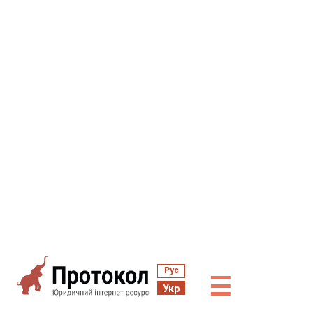
Рус
☰
Укр