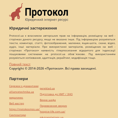
Юридичні застереження
Protocol.ua є власником авторських прав на інформацію, розміщену на веб -
сторінках даного ресурсу, якщо не вказано інше. Під інформацією розуміються
тексти, коментарі, статті, фотозображення, малюнки, ящик-шота, скани, відео,
аудіо, інші матеріали. При використанні матеріалів, розміщених на веб -
сторінках «Протокол» наявність гіперпосилання відкритого для індексації
пошуковими системами на protocol.ua обов`язкове. Під використанням
розуміється копіювання, адаптація, рерайтинг, модифікація тощо.
Повний текст
Copyright © 2014-2026 «Протокол». Всі права захищені.
Партнери
Сережки з діамантами
pereklad.ua
alliancetechnika.ua
Підготовка до НМТ / ЗНО
миралинкс
Винна шафа
Веб мастер
Перевезення хворих
https://motokosmos.ua/
hospice-life.com.ua/
Синтезатори
mk-translations.ua