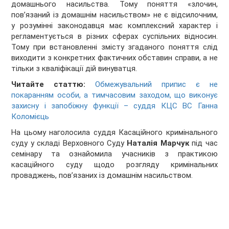
домашнього насильства. Тому поняття «злочин,
пов’язаний із домашнім насильством» не є відсилочним,
у розумінні законодавця має комплексний характер і
регламентується в різних сферах суспільних відносин.
Тому при встановленні змісту згаданого поняття слід
виходити з конкретних фактичних обставин справи, а не
тільки з кваліфікації дій винуватця.
Читайте статтю:
Обмежувальний припис є не
покаранням особи, а тимчасовим заходом, що виконує
захисну і запобіжну функції – суддя КЦС ВС Ганна
Коломієць
На цьому наголосила суддя Касаційного кримінального
суду у складі Верховного Суду
Наталія Марчук
під час
семінару та ознайомила учасників з практикою
касаційного суду щодо розгляду кримінальних
проваджень, пов’язаних із домашнім насильством.