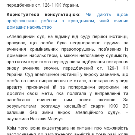
передбачене ст. 126-1 КК України.
Користуйтеся консультацією:
Чи дають щось
профілактичні роботи з кривдником, який вчинив
домашнє насильство
«Апеляційний суд, на відміну від суду першої інстанції,
врахував, що особа була неодноразово судима за
вчинення кримінальних правопорушень, пов’язаних із
домашнім насильством, і, маючи непогашену судимість,
протягом короткого періоду після відбування покарання
знову вчинила злочин, передбачений ст. 126-1 КК
України. Суд апеляційної інстанції у вироку зазначив, що
особа на шлях виправлення не стала, а покарання у виді
арешту, призначені їй за попередніми вироками, не
досягли своєї мети, яка полягала у виправленні та
запобіганні вчиненню ним нових злочинів. За
результатами розгляду касаційної скарги ККС ВС
залишив без зміни вирок апеляційного суду», –
зауважила Наталія Марчук.
Крім того, вона акцентувала на питанні про можливість
застосування до засудженого амністії в тому разі, коли