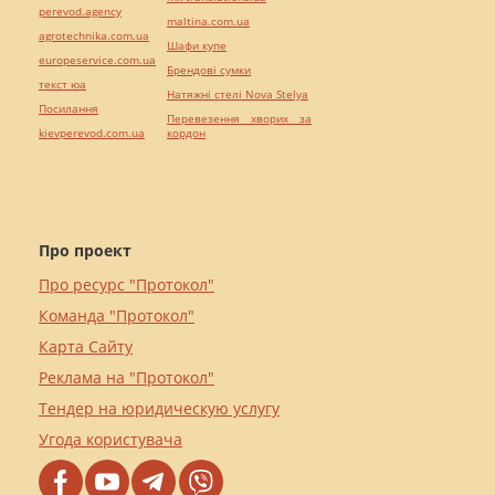
perevod.agency
maltina.com.ua
agrotechnika.com.ua
Шафи купе
europeservice.com.ua
Брендові сумки
текст юа
Натяжні стелі Nova Stelya
Посилання
Перевезення хворих за
kievperevod.com.ua
кордон
Про проект
Про ресурс "Протокол"
Команда "Протокол"
Карта Сайту
Реклама на "Протокол"
Тендер на юридическую услугу
Угода користувача