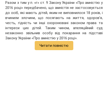
Разом з тим у п. «г» ст. 9 Закону України «Про амністію у
2016 році» передбачено, що амністія не застосовується
до осіб, які мають дітей, яким не виповнилося 18 років, і
вчинили злочини, що посягають на життя, здоров’я,
честь, гідність чи інші охоронювані законом права та
інтереси цих дітей. Таким чином, апеляційний суд
незаконно звільнив особу від покарання на підставі
Закону України «Про амністію у 2016 році».
Читати повністю