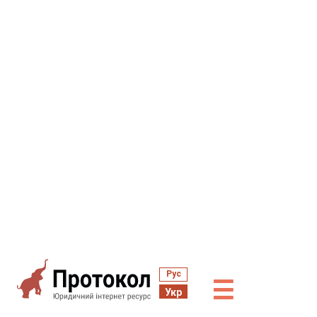
Рус
☰
Укр