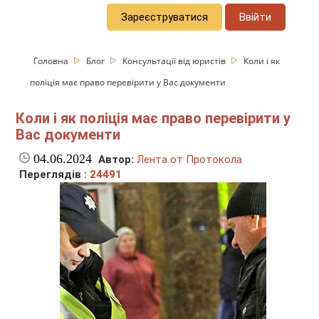
Зареєструватися
Ввійти
Головна
Блог
Консультації від юристів
Коли і як
поліція має право перевірити у Вас документи
Коли і як поліція має право перевірити у
Вас документи
04.06.2024
Автор:
Лента от Протокола
Переглядів :
24491