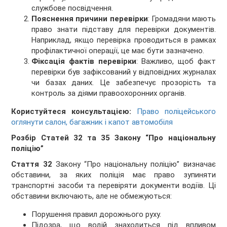
службове посвідчення.
Пояснення причини перевірки
: Громадяни мають
право знати підставу для перевірки документів.
Наприклад, якщо перевірка проводиться в рамках
профілактичної операції, це має бути зазначено.
Фіксація фактів перевірки
: Важливо, щоб факт
перевірки був зафіксований у відповідних журналах
чи базах даних. Це забезпечує прозорість та
контроль за діями правоохоронних органів.
Користуйтеся консультацією:
Право поліцейського
оглянути салон, багажник і капот автомобіля
Розбір Статей 32 та 35 Закону “Про національну
поліцію”
Стаття 32
Закону “Про національну поліцію” визначає
обставини, за яких поліція має право зупиняти
транспортні засоби та перевіряти документи водіїв. Ці
обставини включають, але не обмежуються:
Порушення правил дорожнього руху.
Підозра, що водій знаходиться під впливом