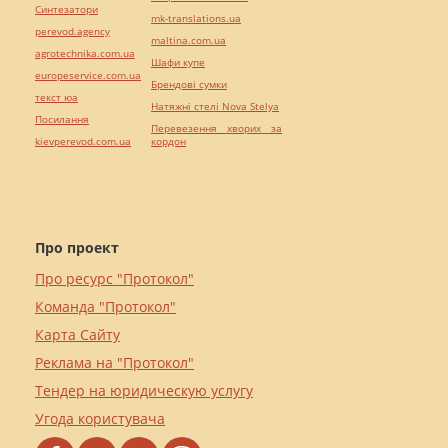
Синтезатори
mk-translations.ua
perevod.agency
maltina.com.ua
agrotechnika.com.ua
Шафи купе
europeservice.com.ua
Брендові сумки
текст юа
Натяжні стелі Nova Stelya
Посилання
Перевезення хворих за
kievperevod.com.ua
кордон
Про проект
Про ресурс "Протокол"
Команда "Протокол"
Карта Сайту
Реклама на "Протокол"
Тендер на юридическую услугу
Угода користувача