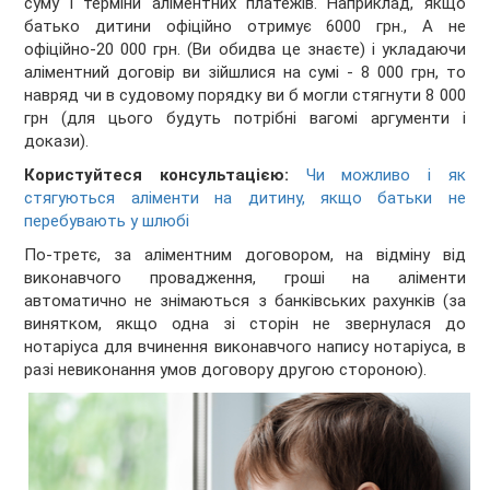
суму і терміни аліментних платежів. Наприклад, якщо
батько дитини офіційно отримує 6000 грн., А не
офіційно-20 000 грн. (Ви обидва це знаєте) і укладаючи
аліментний договір ви зійшлися на сумі - 8 000 грн, то
навряд чи в судовому порядку ви б могли стягнути 8 000
грн (для цього будуть потрібні вагомі аргументи і
докази).
Користуйтеся консультацією:
Чи можливо і як
стягуються аліменти на дитину, якщо батьки не
перебувають у шлюбі
По-третє, за аліментним договором, на відміну від
виконавчого провадження, гроші на аліменти
автоматично не знімаються з банківських рахунків (за
винятком, якщо одна зі сторін не звернулася до
нотаріуса для вчинення виконавчого напису нотаріуса, в
разі невиконання умов договору другою стороною).