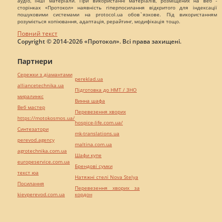
аудіо, інші матеріали. При використанні матеріалів, розміщених на веб -
сторінках «Протокол» наявність гіперпосилання відкритого для індексації
пошуковими системами на protocol.ua обов`язкове. Під використанням
розуміється копіювання, адаптація, рерайтинг, модифікація тощо.
Повний текст
Copyright © 2014-2026 «Протокол». Всі права захищені.
Партнери
Сережки з діамантами
pereklad.ua
alliancetechnika.ua
Підготовка до НМТ / ЗНО
миралинкс
Винна шафа
Веб мастер
Перевезення хворих
https://motokosmos.ua/
hospice-life.com.ua/
Синтезатори
mk-translations.ua
perevod.agency
maltina.com.ua
agrotechnika.com.ua
Шафи купе
europeservice.com.ua
Брендові сумки
текст юа
Натяжні стелі Nova Stelya
Посилання
Перевезення хворих за
kievperevod.com.ua
кордон