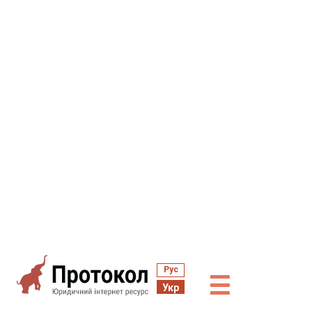
Рус
☰
Укр