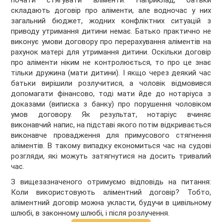
почати стягувати аліменти. Наприклад, батьки
складають договір про аліменти, але водночас у них
загальний бюджет, жодних конфліктних ситуацій з
приводу утримання дитини немає. Батько практично не
виконує умови договору про перерахування аліментів на
рахунок матері для утримання дитини. Оскільки договір
про аліменти ніким не контролюється, то про це знає
тільки дружина (мати дитини). І якщо через деякий час
батьки вирішили розлучитися, а чоловік відмовився
допомагати фінансово, тоді мати йде до нотаріуса з
доказами (виписка з банку) про порушення чоловіком
умов договору. Як результат, нотаріус вчиняє
виконавчий напис, на підставі якого потім відкривається
виконавче провадження для примусового стягнення
аліментів. В такому випадку економиться час на судові
розгляди, які можуть затягнутися на досить тривалий
час.
З вищезазначеного отримуємо відповідь на питання:
Коли використовують аліментний договір? Тобто,
аліментний договір можна укласти, будучи в цивільному
шлюбі, в законному шлюбі, і після розлучення.