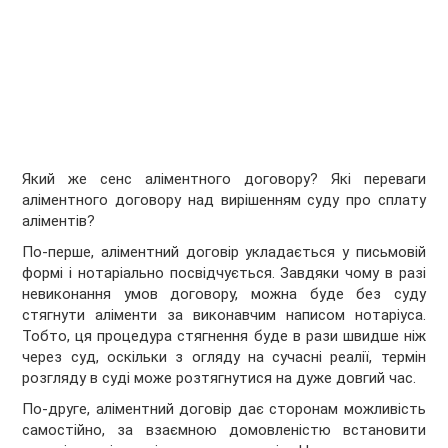
Який же сенс аліментного договору? Які переваги
аліментного договору над вирішенням суду про сплату
аліментів?
По-перше, аліментний договір укладається у письмовій
формі і нотаріально посвідчується. Завдяки чому в разі
невиконання умов договору, можна буде без суду
стягнути аліменти за виконавчим написом нотаріуса.
Тобто, ця процедура стягнення буде в рази швидше ніж
через суд, оскільки з огляду на сучасні реалії, термін
розгляду в суді може розтягнутися на дуже довгий час.
По-друге, аліментний договір дає сторонам можливість
самостійно, за взаємною домовленістю встановити