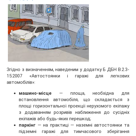
Згідно з визначенням, наведеним у додатку Б ДБН В.2.3-
15:2007 «Автостоянки і гаражі для легкових
автомобілів»:
машино-місце
— площа, необхідна для
встановлення автомобіля, що складається з
площі горизонтальної проекції нерухомого екіпажу
з додаванням розривів наближення до сусідніх
екіпажів або будь-яких перешкод;
паркінг
— на практиці — наземні автостоянки та
підземні гаражі для тимчасового зберігання