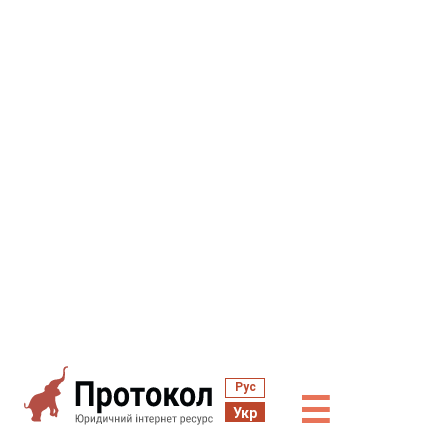
Рус
☰
Укр