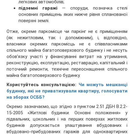
легкових автомобілів;
підземні гаражі
— споруди, позначка стелі
основних приміщень яких нижче рівня спланованої
поверхні землі.
Отже, окреме паркомісце чи паркінг не є приміщенням
(як нежитловим, так і допоміжним), і, відповідно,
власники окремих паркомісць не є співвласниками
спільного майна багатоповерхового будинку і не несуть
обов’язку участі у фінансуванні витрат на утримання,
реконструкцію, експлуатацію, реставрацію, капітальний і
поточний ремонти, технічне переоснащення спільного
майна багатоповерхового будинку.
Користуйтесь консультацією:
Чи можуть мешканці
будинку, які не приватизували квартиру, голосувати
на зборах ОСББ?
Окремо зазначаємо, що згідно з пунктом 2.51 ДБН В.2.2-
15-2005 «Житлові будинки. Основні положення» у
підвальних, цокольних і на перших поверхах житлових
будинків допускається улаштування вбудованих і
вбудовано-прибудованих гаражів для одноквартирних