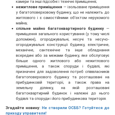
камери та інші підсобні і технічні приміщення;
нежитлове приміщення
— ізольоване приміщення
у багатоповерховому будинку, що не належить до
житлового і є самостійними об’єктом нерухомого
майна;
спільне майно багатоквартирного будинку
—
приміщення загального користування (у тому числі
допоміжні), огороджувальні, несучі та несучо-
огороджувальні конструкції будинку, електричне,
механічне, сантехнічне та інше обладнання
всередині або за межами будинку, яке обслуговує
більше одного житлового або нежитлового
приміщення, а також споруди і будівлі, які
призначені для задоволення потреб співвласників
багатоповерхового будинку та розташовані на
прибудинковій території, а також права на
земельну ділянку, на якій розташовані
багатоквартирний будинок і належні до нього
будівлі та споруди і його прибудинкова територія.
Згадайте новину:
Не створили ОСББ? Готуйтеся до
приходу управителя!