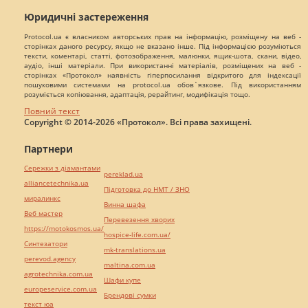
Юридичні застереження
Protocol.ua є власником авторських прав на інформацію, розміщену на веб -
сторінках даного ресурсу, якщо не вказано інше. Під інформацією розуміються
тексти, коментарі, статті, фотозображення, малюнки, ящик-шота, скани, відео,
аудіо, інші матеріали. При використанні матеріалів, розміщених на веб -
сторінках «Протокол» наявність гіперпосилання відкритого для індексації
пошуковими системами на protocol.ua обов`язкове. Під використанням
розуміється копіювання, адаптація, рерайтинг, модифікація тощо.
Повний текст
Copyright © 2014-2026 «Протокол». Всі права захищені.
Партнери
Сережки з діамантами
pereklad.ua
alliancetechnika.ua
Підготовка до НМТ / ЗНО
миралинкс
Винна шафа
Веб мастер
Перевезення хворих
https://motokosmos.ua/
hospice-life.com.ua/
Синтезатори
mk-translations.ua
perevod.agency
maltina.com.ua
agrotechnika.com.ua
Шафи купе
europeservice.com.ua
Брендові сумки
текст юа