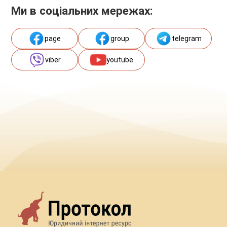
Ми в соціальних мережах:
page
group
telegram
viber
youtube