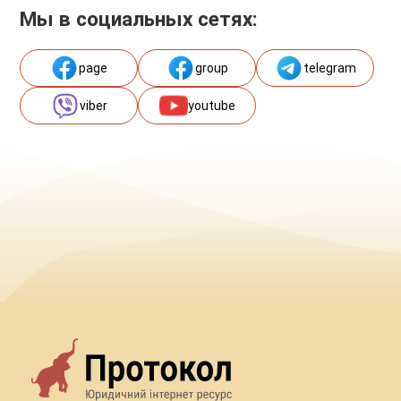
Мы в социальных сетях:
page
group
telegram
viber
youtube