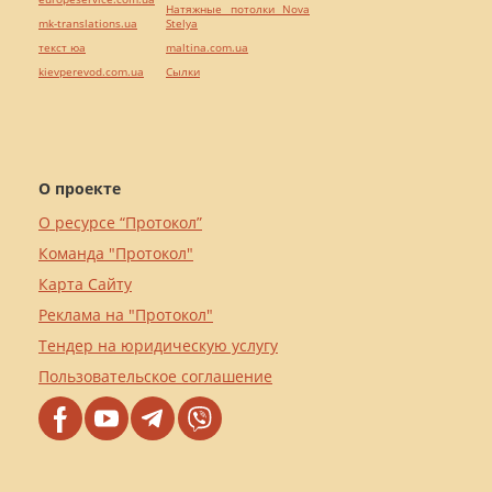
Натяжные потолки Nova
mk-translations.ua
Stelya
текст юа
maltina.com.ua
kievperevod.com.ua
Cылки
О проекте
О ресурсе “Протокол”
Команда "Протокол"
Карта Сайту
Реклама на "Протокол"
Тендер на юридическую услугу
Пользовательское соглашение