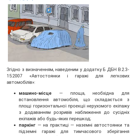
Згідно з визначенням, наведеним у додатку Б ДБН В.2.3-
15:2007 «Автостоянки і гаражі для легкових
автомобілів»:
машино-місце
— площа, необхідна для
встановлення автомобіля, що складається з
площі горизонтальної проекції нерухомого екіпажу
з додаванням розривів наближення до сусідніх
екіпажів або будь-яких перешкод;
паркінг
— на практиці — наземні автостоянки та
підземні гаражі для тимчасового зберігання