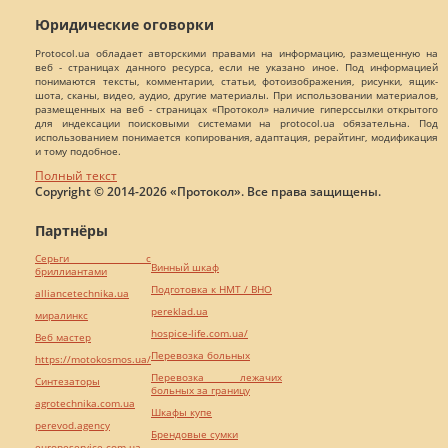
Юридические оговорки
Protocol.ua обладает авторскими правами на информацию, размещенную на
веб - страницах данного ресурса, если не указано иное. Под информацией
понимаются тексты, комментарии, статьи, фотоизображения, рисунки, ящик-
шота, сканы, видео, аудио, другие материалы. При использовании материалов,
размещенных на веб - страницах «Протокол» наличие гиперссылки открытого
для индексации поисковыми системами на protocol.ua обязательна. Под
использованием понимается копирования, адаптация, рерайтинг, модификация
и тому подобное.
Полный текст
Copyright © 2014-2026 «Протокол». Все права защищены.
Партнёры
Серьги с
Винный шкаф
бриллиантами
Подготовка к НМТ / ВНО
alliancetechnika.ua
pereklad.ua
миралинкс
hospice-life.com.ua/
Веб мастер
Перевозка больных
https://motokosmos.ua/
Перевозка лежачих
Синтезаторы
больных за границу
agrotechnika.com.ua
Шкафы купе
perevod.agency
Брендовые сумки
europeservice.com.ua