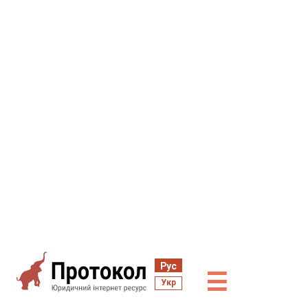
Рус
☰
Укр