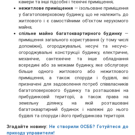
камери та інші підсобні і технічні приміщення;
нежитлове приміщення
— ізольоване приміщення
у багатоповерховому будинку, що не належить до
житлового і є самостійними об’єктом нерухомого
майна;
спільне майно багатоквартирного будинку
—
приміщення загального користування (у тому числі
допоміжні), огороджувальні, несучі та несучо-
огороджувальні конструкції будинку, електричне,
механічне, сантехнічне та інше обладнання
всередині або за межами будинку, яке обслуговує
більше одного житлового або нежитлового
приміщення, а також споруди і будівлі, які
призначені для задоволення потреб співвласників
багатоповерхового будинку та розташовані на
прибудинковій території, а також права на
земельну ділянку, на якій розташовані
багатоквартирний будинок і належні до нього
будівлі та споруди і його прибудинкова територія.
Згадайте новину:
Не створили ОСББ? Готуйтеся до
приходу управителя!