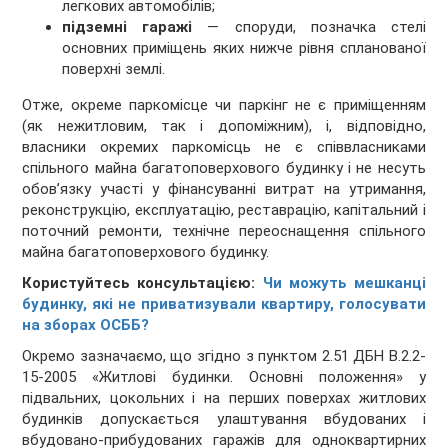
легкових автомобілів;
підземні гаражі
— споруди, позначка стелі
основних приміщень яких нижче рівня спланованої
поверхні землі.
Отже, окреме паркомісце чи паркінг не є приміщенням
(як нежитловим, так і допоміжним), і, відповідно,
власники окремих паркомісць не є співвласниками
спільного майна багатоповерхового будинку і не несуть
обов’язку участі у фінансуванні витрат на утримання,
реконструкцію, експлуатацію, реставрацію, капітальний і
поточний ремонти, технічне переоснащення спільного
майна багатоповерхового будинку.
Користуйтесь консультацією:
Чи можуть мешканці
будинку, які не приватизували квартиру, голосувати
на зборах ОСББ?
Окремо зазначаємо, що згідно з пунктом 2.51 ДБН В.2.2-
15-2005 «Житлові будинки. Основні положення» у
підвальних, цокольних і на перших поверхах житлових
будинків допускається улаштування вбудованих і
вбудовано-прибудованих гаражів для одноквартирних