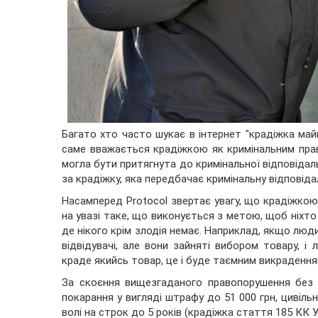
Багато хто часто шукає в інтернет "крадіжка май
саме вважається крадіжкою як кримінальним пра
могла бути притягнута до кримінальної відповідаль
за крадіжку, яка передбачає кримінальну відповіда
Насамперед Protocol звертає увагу, що крадіжко
на увазі таке, що виконується з метою, щоб ніхто
де нікого крім злодія немає. Наприклад, якщо люди
відвідувачі, але вони зайняті вибором товару, 
краде якийсь товар, це і буде таємним викрадення
За скоєння вищезгаданого правопорушення без 
покарання у вигляді штрафу до 51 000 грн, цивіль
волі на строк до 5 років (крадіжка стаття 185 КК У