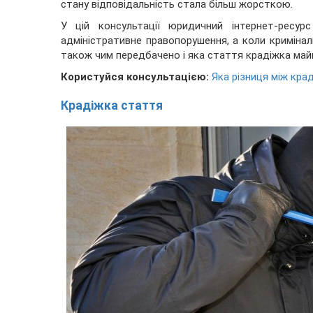
стану відповідальність стала більш жорсткою.
У цій консультації юридичний інтернет-ресур
адміністративне правопорушення, а коли криміналь
також чим передбачено і яка стаття крадіжка май
Користуйся консультацією:
Яка різниця між кр
Крадіжка стаття