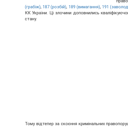
прав
(грабіж)
,
187 (розбій)
,
189 (вимагання)
,
191 (заволо
КК України. Ці злочини доповнились кваліфікуюч
стану.
Тому відтепер за скоєння кримінальних правопору