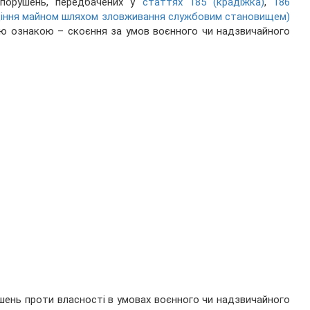
опорушень, передбачених у
статтях 185 (крадіжка)
,
186
діння майном шляхом зловживання службовим становищем)
ою ознакою – скоєння за умов воєнного чи надзвичайного
шень проти власності в умовах воєнного чи надзвичайного