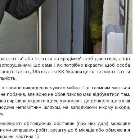
на стаття" або "стаття за крадіжку" щоб дізнатися, а що
вопорушенням, що саме і як потрібно вкрасти, щоб особа
ності. Так от, 185 стаття КК України це і є та сама стаття
льність.
ю є таємне викрадення чужого майна. Під таємним мається
 не побачив, але воно не обов'язково має відбуватися там,
на вирішила вкрасти щось у магазині, де довкола ще є інші
і людина непомітним шляхом, не заподіюючи нікому шкоди,
м.
наявності обтяжуючих обставин (про них далі) можливе
них чи виправних робіт, арешту до 6 місяців або обмеження
країни, частина 1).