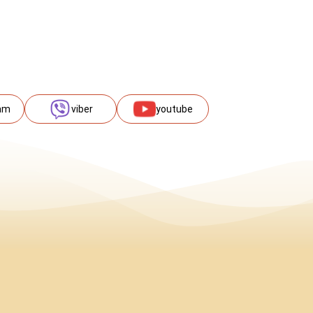
am
viber
youtube