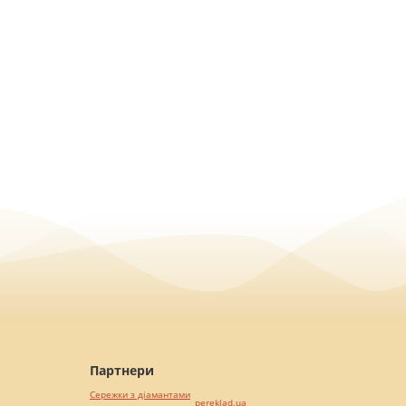
Партнери
Сережки з діамантами
pereklad.ua