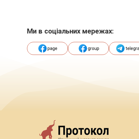
Ми в соціальних мережах:
page
group
telegr