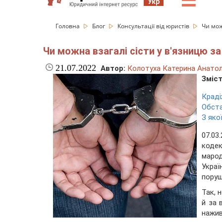
☰
Укр
Головна
Блог
Консультації від юристів
Чи мож
Чи можна взагалі сісти у в'язницю з
21.07.2022
Автор:
Колотуха Катерина Анатол
Зміст
Краді
Обста
З яко
07.03
коде
маро
Укра
поруш
Так, 
й за 
нажи