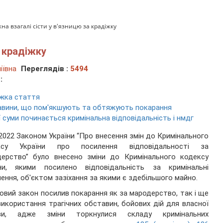
на взагалі сісти у в'язницю за крадіжку
а крадіжку
іївна
Переглядів :
5494
:
жка стаття
вини, що пом'якшують та обтяжують покарання
ї суми починається кримінальна відповідальність і нмдг
.2022 Законом України “Про внесення змін до Кримінального
ксу України про посилення відповідальності за
дерство” було внесено зміни до Кримінального кодексу
їни, якими посилено відповідальність за кримінальні
ення, об'єктом зазіхання за якими є здебільшого майно.
новий закон посилив покарання як за мародерство, так і ще
використання трагічних обставин, бойових дій для власної
ви, адже зміни торкнулися складу кримінальних