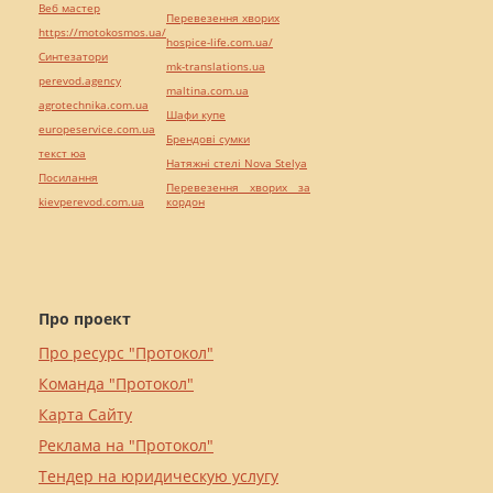
Веб мастер
Перевезення хворих
https://motokosmos.ua/
hospice-life.com.ua/
Синтезатори
mk-translations.ua
perevod.agency
maltina.com.ua
agrotechnika.com.ua
Шафи купе
europeservice.com.ua
Брендові сумки
текст юа
Натяжні стелі Nova Stelya
Посилання
Перевезення хворих за
kievperevod.com.ua
кордон
Про проект
Про ресурс "Протокол"
Команда "Протокол"
Карта Сайту
Реклама на "Протокол"
Тендер на юридическую услугу