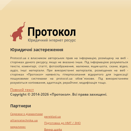
Юридичні застереження
Protocol.ua є власником авторських прав на інформацію, розміщену на веб -
сторінках даного ресурсу, якщо не вказано інше. Під інформацією розуміються
тексти, коментарі, статті, фотозображення, малюнки, ящик-шота, скани, відео,
аудіо, інші матеріали. При використанні матеріалів, розміщених на веб -
сторінках «Протокол» наявність гіперпосилання відкритого для індексації
пошуковими системами на protocol.ua обов`язкове. Під використанням
розуміється копіювання, адаптація, рерайтинг, модифікація тощо.
Повний текст
Copyright © 2014-2026 «Протокол». Всі права захищені.
Партнери
Сережки з діамантами
pereklad.ua
alliancetechnika.ua
Підготовка до НМТ / ЗНО
миралинкс
Винна шафа