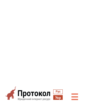
Рус
☰
Укр