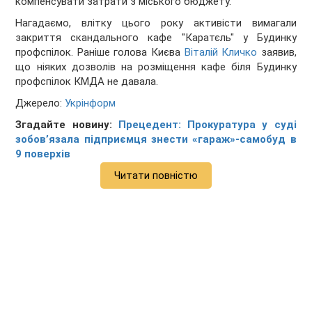
компенсувати затрати з міського бюджету.
Нагадаємо, влітку цього року активісти вимагали
закриття скандального кафе "Каратєль" у Будинку
профспілок. Раніше голова Києва
Віталій Кличко
заявив,
що ніяких дозволів на розміщення кафе біля Будинку
профспілок КМДА не давала.
Джерело:
Укрінформ
Згадайте новину:
Прецедент: Прокуратура у суді
зобов’язала підприємця знести «гараж»-самобуд в
9 поверхів
Читати повністю