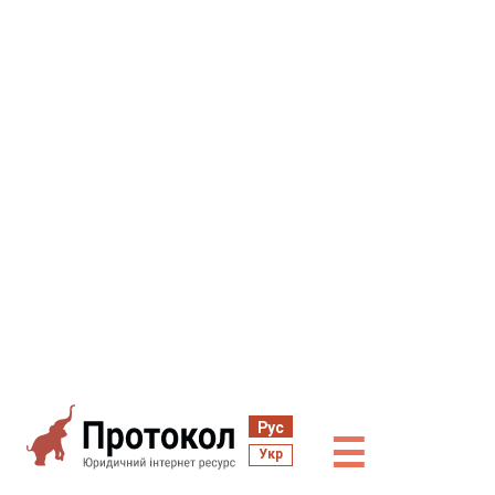
Рус
☰
Укр