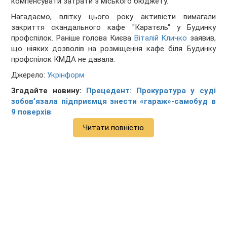
компенсувати затрати з міського бюджету.
Нагадаємо, влітку цього року активісти вимагали
закриття скандального кафе "Каратєль" у Будинку
профспілок. Раніше голова Києва
Віталій Кличко
заявив,
що ніяких дозволів на розміщення кафе біля Будинку
профспілок КМДА не давала.
Джерело:
Укрінформ
Згадайте новину:
Прецедент: Прокуратура у суді
зобов’язала підприємця знести «гараж»-самобуд в
9 поверхів
Читати повністю