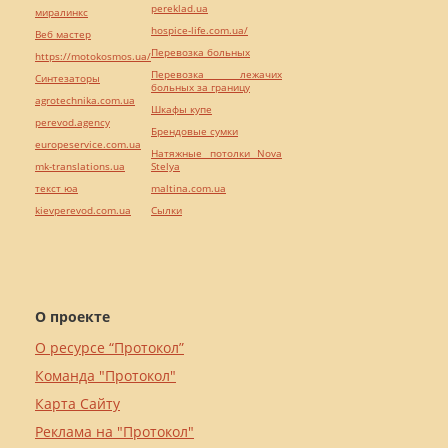
pereklad.ua
миралинкс
hospice-life.com.ua/
Веб мастер
Перевозка больных
https://motokosmos.ua/
Перевозка лежачих
Синтезаторы
больных за границу
agrotechnika.com.ua
Шкафы купе
perevod.agency
Брендовые сумки
europeservice.com.ua
Натяжные потолки Nova
mk-translations.ua
Stelya
текст юа
maltina.com.ua
kievperevod.com.ua
Cылки
О проекте
О ресурсе “Протокол”
Команда "Протокол"
Карта Сайту
Реклама на "Протокол"