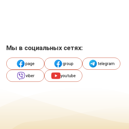
Мы в социальных сетях:
page
group
telegram
viber
youtube