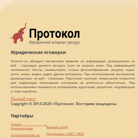
Юридические оговорки
Protocol.ua обладает авторскими правами на информацию, размещенную на
веб - страницах данного ресурса, если не указано иное. Под информацией
понимаются тексты, комментарии, статьи, фотоизображения, рисунки, ящик-
шота, сканы, видео, аудио, другие материалы. При использовании материалов,
размещенных на веб - страницах «Протокол» наличие гиперссылки открытого
для индексации поисковыми системами на protocol.ua обязательна. Под
использованием понимается копирования, адаптация, рерайтинг, модификация
и тому подобное.
Полный текст
Copyright © 2014-2026 «Протокол». Все права защищены.
Партнёры
Серьги с
Винный шкаф
бриллиантами
Подготовка к НМТ / ВНО
alliancetechnika.ua