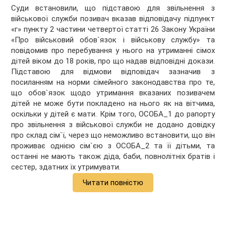
Суди встановили, що підставою для звільнення з
військової служби позивач вказав відповідачу підпункт
«г» пункту 2 частини четвертої статті 26 Закону України
«Про військовий обов`язок і військову службу» та
повідомив про перебування у нього на утриманні сімох
дітей віком до 18 років, про що надав відповідні докази.
Підставою для відмови відповідач зазначив з
посиланням на норми сімейного законодавства про те,
що обов`язок щодо утримання вказаних позивачем
дітей не може бути покладено на нього як на вітчима,
оскільки у дітей є мати. Крім того, ОСОБА_1 до рапорту
про звільнення з військової служби не додано довідку
про склад сім`ї, через що неможливо встановити, що він
проживає однією сім`єю з ОСОБА_2 та її дітьми, та
останні не мають також діда, баби, повнолітніх братів і
сестер, здатних їх утримувати.
Читати повністю