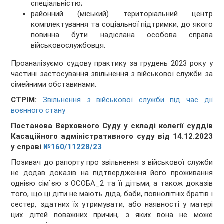
спеціальністю;
районний (міський) територіальний центр
комплектування та соціальної підтримки, до якого
повинна бути надіслана особова справа
військовослужбовця.
Проаналізуємо судову практику за грудень 2023 року у
частині застосування звільнення з військової служби за
сімейними обставинами.
СТРІМ:
Звільнення з військової служби під час дії
воєнного стану
Постанова Верховного Суду у складі колегії суддів
Касаційного адміністративного суду від 14.12.2023
у справі
№160/11228/23
Позивач до рапорту про звільнення з військової служби
не додав доказів на підтвердження його проживання
однією сім`єю з ОСОБА_2 та її дітьми, а також доказів
того, що ці діти не мають діда, баби, повнолітніх братів і
сестер, здатних їх утримувати, або наявності у матері
цих дітей поважних причин, з яких вона не може