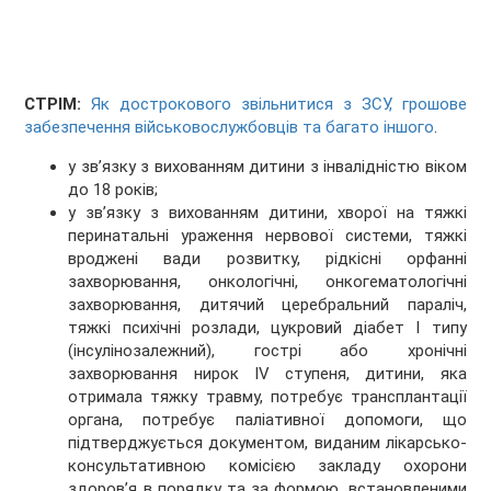
СТРІМ:
Як дострокового звільнитися з ЗСУ, грошове
забезпечення військовослужбовців та багато іншого
.
у зв’язку з вихованням дитини з інвалідністю віком
до 18 років;
у зв’язку з вихованням дитини, хворої на тяжкі
перинатальні ураження нервової системи, тяжкі
вроджені вади розвитку, рідкісні орфанні
захворювання, онкологічні, онкогематологічні
захворювання, дитячий церебральний параліч,
тяжкі психічні розлади, цукровий діабет I типу
(інсулінозалежний), гострі або хронічні
захворювання нирок IV ступеня, дитини, яка
отримала тяжку травму, потребує трансплантації
органа, потребує паліативної допомоги, що
підтверджується документом, виданим лікарсько-
консультативною комісією закладу охорони
здоров’я в порядку та за формою, встановленими