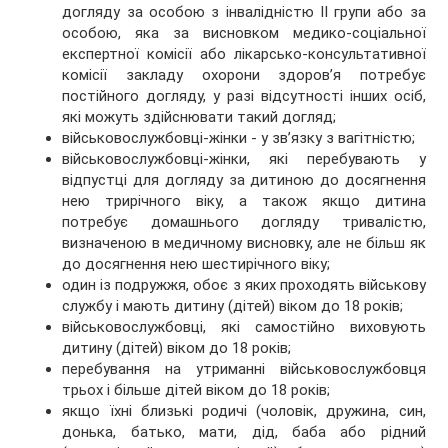
догляду за особою з інвалідністю II групи або за
особою, яка за висновком медико-соціальної
експертної комісії або лікарсько-консультативної
комісії закладу охорони здоров’я потребує
постійного догляду, у разі відсутності інших осіб,
які можуть здійснювати такий догляд;
військовослужбовці-жінки - у зв’язку з вагітністю;
військовослужбовці-жінки, які перебувають у
відпустці для догляду за дитиною до досягнення
нею трирічного віку, а також якщо дитина
потребує домашнього догляду тривалістю,
визначеною в медичному висновку, але не більш як
до досягнення нею шестирічного віку;
один із подружжя, обоє з яких проходять військову
службу і мають дитину (дітей) віком до 18 років;
військовослужбовці, які самостійно виховують
дитину (дітей) віком до 18 років;
перебування на утриманні військовослужбовця
трьох і більше дітей віком до 18 років;
якщо їхні близькі родичі (чоловік, дружина, син,
донька, батько, мати, дід, баба або рідний