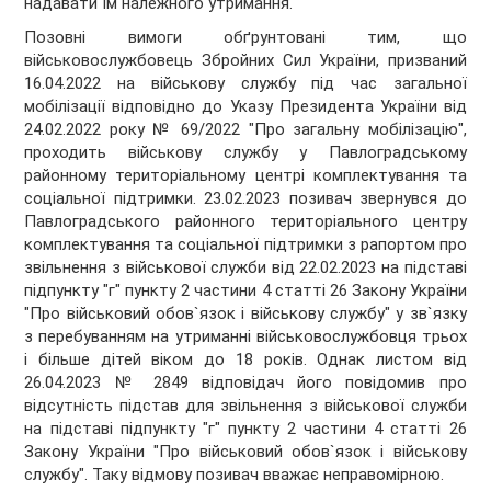
надавати їм належного утримання.
Позовні вимоги обґрунтовані тим, що
військовослужбовець Збройних Сил України, призваний
16.04.2022 на військову службу під час загальної
мобілізації відповідно до Указу Президента України від
24.02.2022 року № 69/2022 "Про загальну мобілізацію",
проходить військову службу у Павлоградському
районному територіальному центрі комплектування та
соціальної підтримки. 23.02.2023 позивач звернувся до
Павлоградського районного територіального центру
комплектування та соціальної підтримки з рапортом про
звільнення з військової служби від 22.02.2023 на підставі
підпункту "г" пункту 2 частини 4 статті 26 Закону України
"Про військовий обов`язок і військову службу" у зв`язку
з перебуванням на утриманні військовослужбовця трьох
і більше дітей віком до 18 років. Однак листом від
26.04.2023 № 2849 відповідач його повідомив про
відсутність підстав для звільнення з військової служби
на підставі підпункту "г" пункту 2 частини 4 статті 26
Закону України "Про військовий обов`язок і військову
службу". Таку відмову позивач вважає неправомірною.