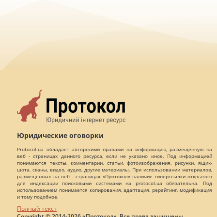
Юридические оговорки
Protocol.ua обладает авторскими правами на информацию, размещенную на
веб - страницах данного ресурса, если не указано иное. Под информацией
понимаются тексты, комментарии, статьи, фотоизображения, рисунки, ящик-
шота, сканы, видео, аудио, другие материалы. При использовании материалов,
размещенных на веб - страницах «Протокол» наличие гиперссылки открытого
для индексации поисковыми системами на protocol.ua обязательна. Под
использованием понимается копирования, адаптация, рерайтинг, модификация
и тому подобное.
Полный текст
Copyright © 2014-2026 «Протокол». Все права защищены.