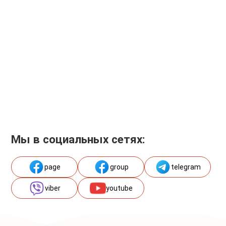
Мы в социальных сетях:
page
group
telegram
viber
youtube