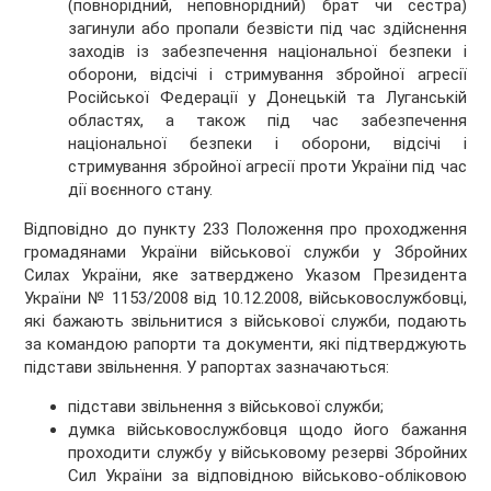
(повнорідний, неповнорідний) брат чи сестра)
загинули або пропали безвісти під час здійснення
заходів із забезпечення національної безпеки і
оборони, відсічі і стримування збройної агресії
Російської Федерації у Донецькій та Луганській
областях, а також під час забезпечення
національної безпеки і оборони, відсічі і
стримування збройної агресії проти України під час
дії воєнного стану.
Відповідно до пункту 233 Положення про проходження
громадянами України військової служби у Збройних
Силах України, яке затверджено Указом Президента
України № 1153/2008 від 10.12.2008, військовослужбовці,
які бажають звільнитися з військової служби, подають
за командою рапорти та документи, які підтверджують
підстави звільнення. У рапортах зазначаються:
підстави звільнення з військової служби;
думка військовослужбовця щодо його бажання
проходити службу у військовому резерві Збройних
Сил України за відповідною військово-обліковою