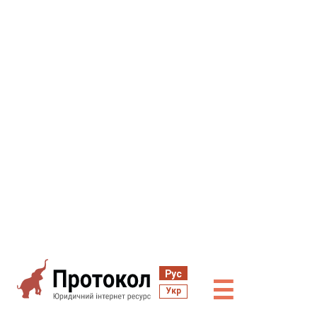
Рус
☰
Укр