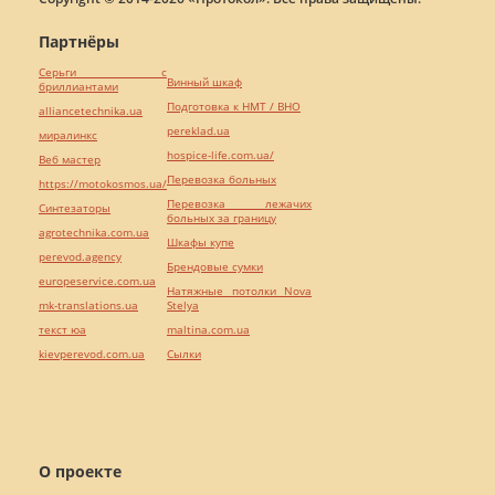
Партнёры
Серьги с
Винный шкаф
бриллиантами
Подготовка к НМТ / ВНО
alliancetechnika.ua
pereklad.ua
миралинкс
hospice-life.com.ua/
Веб мастер
Перевозка больных
https://motokosmos.ua/
Перевозка лежачих
Синтезаторы
больных за границу
agrotechnika.com.ua
Шкафы купе
perevod.agency
Брендовые сумки
europeservice.com.ua
Натяжные потолки Nova
mk-translations.ua
Stelya
текст юа
maltina.com.ua
kievperevod.com.ua
Cылки
О проекте