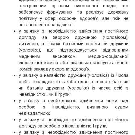
центральним органом виконавчої влади, що
забезпечує формування та реалізує державну
політику у сфері охорони здоров’я, але якій не
встановлено інвалідність;
у зв’язку з необхідністю здійснення постійного
догляду за хворою дружиною (чоловіком),
дитиною, а також батьками своїми чи дружини
(чоловіка), що підтверджується відповідним
медичним висновком медико-соціальної
експертної комісії або лікарсько-консультативної
комісії закладу охорони здоров’я;
у зв’язку з наявністю дружини (чоловіка) із числа
осіб з інвалідністю та/або одного із своїх батьків
чи батьків дружини (чоловіка) із числа осіб з
інвалідністю I чи II групи;
у зв’язку з необхідністю здійснення опіки над
особою з інвалідністю, визнаною судом
недієздатною;
у зв’язку з необхідністю здійснення постійного
догляду за особою з інвалідністю I групи;
у зв’язку з необхідністю здійснення постійного